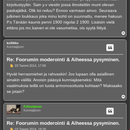
kirjoitustyyliin. Sain y.v viestin jossa ilmoitettiin munt olevan
paskajätkä. Olik toi reiluu? Ennoo varmaan ainoo. Seuraava
julkinen loukkaus joka minu kohti on suunnattu, menee hakuun.
P.s Tänään kaunis penni 1900 nigolai 2 1900. Lisäisin vielä
ettäns jos mc.kaiveri ei ole vasumetisa, ois syytä liittyä.
Y
l
ö
kollikko
s
Kunniajäsen
Re: Foorumin moderointi & Aiheessa pysyminen.
V
03 Tammi 2014, 17:58
i
e
Hyvät herrasmiehet ja rahvaskin! Jos lupaan olla asiallinen
s
ainakin välillä: Anoisin pääsyä kunniajäseneksi. Mitä
t
i
vaatimuksia teillä on tuota armonosoitusta kohtaan? Maksaako
se jotain?
Y
l
ö
P.Aholainen
s
Kunniajäsen
Re: Foorumin moderointi & Aiheessa pysyminen.
V
03 Tammi 2014, 19:28