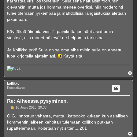
harrastaa yksi jos toinenkin. Sellaisena haluaisin foorumin
olevankin, mutta jos homma menee överiksi, niin moderointi
tulee olemaan jyrkempää ja mahdollisia rangaistuksia aletaan
jakamaan.
Käyttäkää "ilmoita viesti" -painiketta jos näet asiattomia
viestejä, niin modet näkevät ne helpomin tarkistaa.
Ja Kollikko prkl! Sulla on se oma aihe mihin sulle on annettu
lupa kirjoitella ajatelmiasi.
Käytä sitä.
Y
l
ö
kollikko
s
Kunniajäsen
Re: Aiheessa pysyminen.
V
10 Joulu 2013, 20:33
i
e
O.G. Innostun vähästä, mutta...katsooko kukaan kun asiallisen
s
kommentin jälkeen kehoitan tulemaan kollikon putkaan
t
i
rupattelemaan. Koitetaan nyt sitten....201
Y