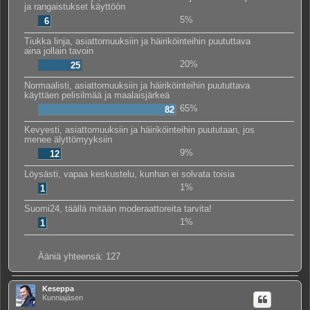
ja rangaistukset käyttöön
5%
6
Tiukka linja, asiattomuuksiin ja häiriköinteihin puututtava
aina jollain tavoin
20%
25
Normaalisti, asiattomuuksiin ja häiriköinteihin puututtava
käyttäen pelisilmää ja maalaisjärkeä
65%
82
Kevyesti, asiattomuuksiin ja häiriköinteihin puututaan, jos
menee älyttömyyksiin
9%
12
Löysästi, vapaa keskustelu, kunhan ei solvata toisia
1%
1
Suomi24, täällä mitään moderaattoreita tarvita!
1%
1
Ääniä yhteensä:
127
Keseppa
Kunniajäsen