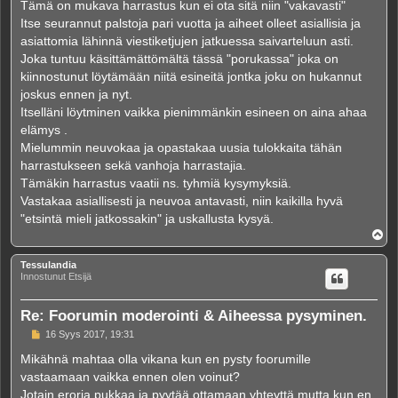
Tämä on mukava harrastus kun ei ota sitä niin "vakavasti"
t
i
Itse seurannut palstoja pari vuotta ja aiheet olleet asiallisia ja
asiattomia lähinnä viestiketjujen jatkuessa saivarteluun asti.
Joka tuntuu käsittämättömältä tässä "porukassa" joka on
kiinnostunut löytämään niitä esineitä jontka joku on hukannut
joskus ennen ja nyt.
Itselläni löytminen vaikka pienimmänkin esineen on aina ahaa
elämys .
Mielummin neuvokaa ja opastakaa uusia tulokkaita tähän
harrastukseen sekä vanhoja harrastajia.
Tämäkin harrastus vaatii ns. tyhmiä kysymyksiä.
Vastakaa asiallisesti ja neuvoa antavasti, niin kaikilla hyvä
"etsintä mieli jatkossakin" ja uskallusta kysyä.
Y
l
ö
Tessulandia
s
Innostunut Etsijä
Re: Foorumin moderointi & Aiheessa pysyminen.
V
16 Syys 2017, 19:31
i
e
Mikähnä mahtaa olla vikana kun en pysty foorumille
s
vastaamaan vaikka ennen olen voinut?
t
i
Jotain eroria pukkaa ja pyytää ottamaan yhteyttä mutta kun en