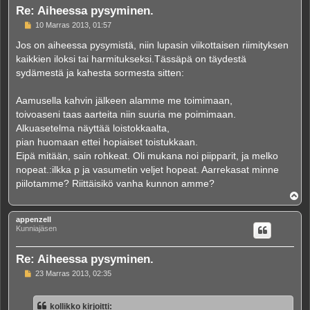
Re: Aiheessa pysyminen.
V
10 Marras 2013, 01:57
i
e
Jos on aiheessa pysymistä, niin lupasin viikottaisen riimityksen
s
kaikkien iloksi tai harmitukseksi.Tässäpä on täydestä
t
i
sydämestä ja kahesta sormesta sitten:
Aamusella kahvin jälkeen alamme me toimimaan,
toivoaseni taas aarteita niin suuria me poimimaan.
Alkuasetelma näyttää loistokkaalta,
pian huomaan ettei hopiaiset toistukkaan.
Eipä mitään, sain rohkeat. Oli mukana noi piipparit, ja melko
nopeat.:ilkka p ja vasumetin veljet hopeat. Aarrekasat minne
piilotamme? Riittäisikö vanha kunnon amme?
Y
l
ö
appenzell
s
Kunniajäsen
Re: Aiheessa pysyminen.
V
23 Marras 2013, 02:35
i
e
s
kollikko kirjoitti:
t