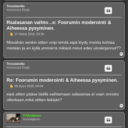
l
ö
Tessulandia
s
Innostunut Etsijä
Rsalasanan vaihto...e: Foorumin moderointi &
Aiheessa pysyminen.
V
27 Heinä 2018, 03:30
i
e
Missähän senkin sitten voipi tehdä eipä löydy moista kohtaa
s
mistään ja en kyllä ymmärrä mikäoli minut edes uloskirjannut??
t
i
Y
l
ö
Tessulandia
s
Innostunut Etsijä
Re: Foorumin moderointi & Aiheessa pysyminen.
V
05 Syys 2018, 04:04
i
e
eipä sitten pääse täällä vaihtamaan salasanaa ei vaan onnistu
s
ollenkaan,mikä sittten liekään?
t
i
Y
l
ö
P.Aholainen
s
Kunniajäsen