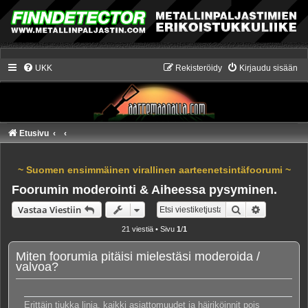
UKK
Rekisteröidy
Kirjaudu sisään
Etusivu
~ Suomen ensimmäinen virallinen aarteenetsintäfoorumi ~
Foorumin moderointi & Aiheessa pysyminen.
Etsi
Tarkennet
Vastaa Viestiin
21 viestiä • Sivu
1
/
1
Miten foorumia pitäisi mielestäsi moderoida /
valvoa?
Erittäin tiukka linja, kaikki asiattomuudet ja häiriköinnit pois