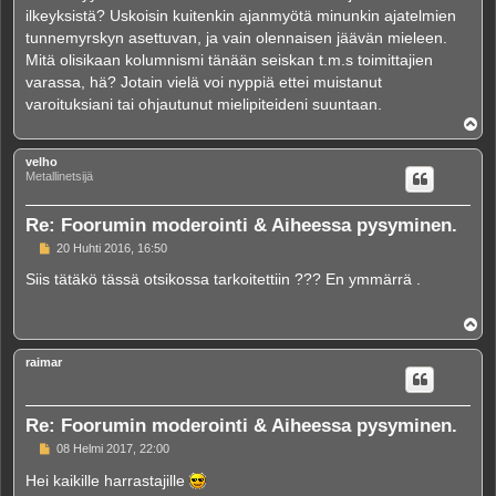
i
ilkeyksistä? Uskoisin kuitenkin ajanmyötä minunkin ajatelmien
tunnemyrskyn asettuvan, ja vain olennaisen jäävän mieleen.
Mitä olisikaan kolumnismi tänään seiskan t.m.s toimittajien
varassa, hä? Jotain vielä voi nyppiä ettei muistanut
varoituksiani tai ohjautunut mielipiteideni suuntaan.
Y
l
ö
velho
s
Metallinetsijä
Re: Foorumin moderointi & Aiheessa pysyminen.
V
20 Huhti 2016, 16:50
i
e
Siis tätäkö tässä otsikossa tarkoitettiin ??? En ymmärrä .
s
t
i
Y
l
ö
raimar
s
Re: Foorumin moderointi & Aiheessa pysyminen.
V
08 Helmi 2017, 22:00
i
e
Hei kaikille harrastajille
s