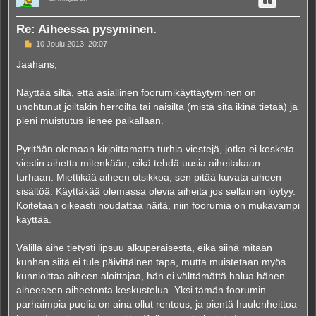
Re: Aiheessa pysyminen.
V
10 Joulu 2013, 20:07
i
e
Jaahans,
s
t
i
Näyttää siltä, että asiallinen foorumikäyttäytyminen on
unohtunut joiltakin herroilta tai naisilta (mistä sitä ikinä tietää) ja
pieni muistutus lienee paikallaan.
Pyritään olemaan kirjoittamatta turhia viestejä, jotka ei kosketa
viestin aihetta mitenkään, eikä tehdä uusia aiheitakaan
turhaan. Miettikää aiheen otsikkoa, sen pitää kuvata aiheen
sisältöä. Käyttäkää olemassa olevia aiheita jos sellainen löytyy.
Koitetaan oikeasti noudattaa näitä, niin foorumia on mukavampi
käyttää.
Välillä aihe tietysti lipsuu alkuperäisestä, eikä siinä mitään
kunhan siitä ei tule päivittäinen tapa, mutta muistetaan myös
kunnioittaa aiheen aloittajaa, hän ei välttämättä halua hänen
aiheeseen aiheetonta keskustelua. Yksi tämän foorumin
parhaimpia puolia on aina ollut rentous, ja pientä huulenheittoa