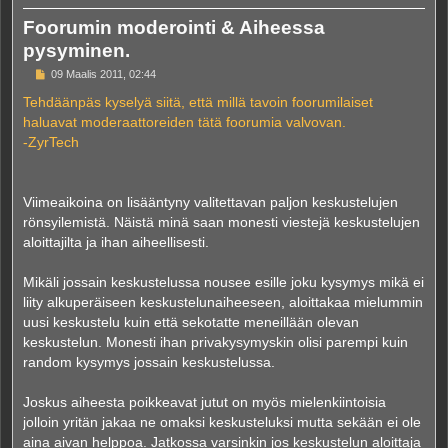
Foorumin moderointi & Aiheessa
pysyminen.
V
09 Maalis 2011, 02:44
i
e
Tehdäänpäs kyselyä siitä, että millä tavoin foorumilaiset
s
haluavat moderaattoreiden tätä foorumia valvovan.
t
i
-ZyrTech
Viimeaikoina on lisääntyny valitettavan paljon keskustelujen
rönsyilemistä. Näistä minä saan monesti viestejä keskustelujen
aloittajilta ja ihan aiheellisesti.
Mikäli jossain keskustelussa nousee esille joku kysymys mikä ei
liity alkuperäiseen keskustelunaiheeseen, aloittakaa mielummin
uusi keskustelu kuin että sekotatte meneillään olevan
keskustelun. Monesti ihan privakysymyskin olisi parempi kuin
random kysymys jossain keskustelussa.
Joskus aiheesta poikkeavat jutut on myös mielenkiintoisia
jolloin yritän jakaa ne omaksi keskusteluksi mutta sekään ei ole
aina aivan helppoa. Jatkossa varsinkin jos keskustelun aloittaja