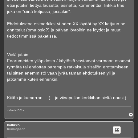
etsii jotakin tiettyä lausetta, esinettä, kommenttia, linkkiä tms
joka on "siinä ketjussa, jossakin".
Ehdotuksena esimerkiksi Vuoden XX löydöt by XX ketjuun ne
onnittelut (oma osio?) ja päivän löytöihin ne löydöt ja muut
tiedot timmissä paketissa.
----
Vielä jotain...
Foorumeiden ylläpidosta / käytöstä vastaavat varmaan osaavat
tyrmätä tai ehdottaa parempia ratkaisuja sisällön erottamiseen
tai sitten enemmistö vaan jyrää tämän ehdotuksen yli ja
jatkamme kuten ennenkin.
-----
Kiitän ja kumarran.... (... ja viinapullon korkkihan sieltä nousi )
- Minelab E-Trac
Y
l
ö
kollikko
s
Kunniajäsen