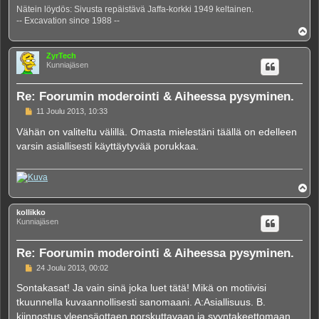
Nätein löydös: Sivusta repäistävä Jaffa-korkki 1949 keltainen.
-- Excavation since 1988 --
Y
l
ö
ZyrTech
s
Kunniajäsen
Re: Foorumin moderointi & Aiheessa pysyminen.
V
11 Joulu 2013, 10:33
i
e
Vähän on valiteltu välillä. Omasta mielestäni täällä on edelleen
s
varsin asiallisesti käyttäytyvää porukkaa.
t
i
Y
l
ö
kollikko
s
Kunniajäsen
Re: Foorumin moderointi & Aiheessa pysyminen.
V
24 Joulu 2013, 00:02
i
e
Sontakasat! Ja vain sinä joka luet tätä! Mikä on motiivisi
s
tkuunnella kuvaannollisesti sanomaani. A:Asiallisuus. B.
t
i
kiinnostus yleensäottaen porskuttavaan ja syyntakeettomaan