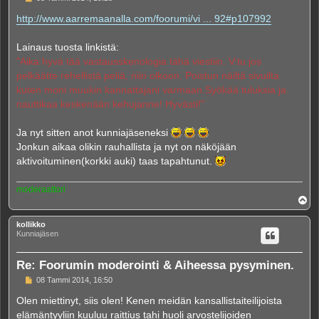
i
e
http://www.aarremaanalla.com/foorumi/vi ... 92#p107992
s
t
i
Lainaus tuosta linkistä:
"Aika hyvä tää vastausskenologia tähä viestiin. V:tu jos
pelkäätte rehellistä peliä, niin olkoon. Poistun näiltä sivuilta
kuten moni muukin kannattajani varmaan.Syökää tuluksia ja
nauttikaa keskenään kehujanne! Hyvästi!"
Ja nyt sitten anot kunniajäseneksi
Jonkun aikaa olikin rauhallista ja nyt on näköjään
aktivoituminen(korkki auki) taas tapahtunut.
moderaattori
Y
l
ö
kollikko
s
Kunniajäsen
Re: Foorumin moderointi & Aiheessa pysyminen.
V
08 Tammi 2014, 16:50
i
e
Olen miettinyt, siis olen! Kenen meidän kansallistaiteilijoista
s
elämäntyyliin kuuluu raittius tahi huoli arvostelijoiden
t