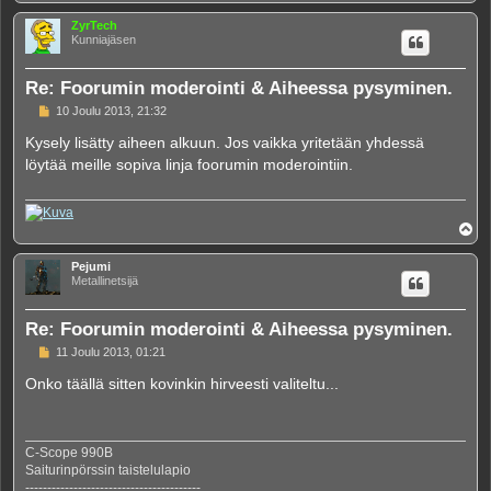
l
ö
ZyrTech
s
Kunniajäsen
Re: Foorumin moderointi & Aiheessa pysyminen.
V
10 Joulu 2013, 21:32
i
e
Kysely lisätty aiheen alkuun. Jos vaikka yritetään yhdessä
s
löytää meille sopiva linja foorumin moderointiin.
t
i
Y
l
ö
Pejumi
s
Metallinetsijä
Re: Foorumin moderointi & Aiheessa pysyminen.
V
11 Joulu 2013, 01:21
i
e
Onko täällä sitten kovinkin hirveesti valiteltu...
s
t
i
C-Scope 990B
Saiturinpörssin taistelulapio
----------------------------------------