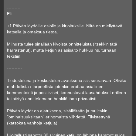
---------
Eli....
+1 Päivän löydöille osiolle ja kirjoituksille. Niitä on miellyttävä
katsella ja omaksua tietoa.
Miinusta tulee sinällään kivoista onnitteluista (itsekkin tätä
harrastanut), mutta ketjun asiasisältö hukkuu ns. turhaan
tekstiin.
----------
Tiedusteluna ja keskustelun avauksena siis seuraavaa: Olisiko
mahdollista / tarpeellista jotenkin erottaa asiallinen
kommentointi ja positiiviset, kannustavat lausahdukset erilleen
tai siirtyä onnittelemaan henkilö ihan privaatisti.
Päivän löydöt on ajatuksena, sisällöltään ja muiltakin
"ominaisuuksiltaan" erinomaista viihdettä. Tiivistettynä
(katsokaa vanhoja ketjuja).
Liioitellusti sanottu 30 sivuinen ketju on lähinnä kammotus jos