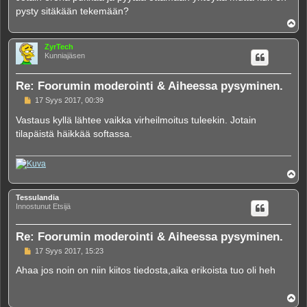
pysty sitäkään tekemään?
Y
l
ö
ZyrTech
s
Kunniajäsen
Re: Foorumin moderointi & Aiheessa pysyminen.
V
17 Syys 2017, 00:39
i
e
Vastaus kyllä lähtee vaikka virheilmoitus tuleekin. Jotain
s
tilapäistä häikkää softassa.
t
i
Y
l
ö
Tessulandia
s
Innostunut Etsijä
Re: Foorumin moderointi & Aiheessa pysyminen.
V
17 Syys 2017, 15:23
i
e
Ahaa jos noin on niin kiitos tiedosta,aika erikoista tuo oli heh
s
t
i
Y