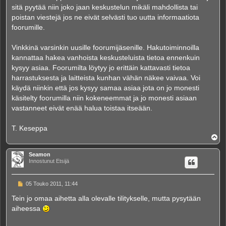
sitä pyytää niin joko jaan keskustelun mikäli mahdollista tai
poistan viestejä jos ne eivät selvästi tuo uutta informaatiota
foorumille.
Vinkkinä varsinkin uusille foorumijäsenille. Hakutoiminnoilla
kannattaa hakea vanhoista keskusteluista tietoa ennenkuin
kysyy asiaa. Foorumilta löytyy jo erittäin kattavasti tietoa
harrastuksesta ja laitteista kunhan vähän näkee vaivaa. Voi
käydä niinkin että jos kysyy samaa asiaa jota on jo monesti
käsitelty foorumilla niin kokeneemmat ja jo monesti asiaan
vastanneet eivät enää halua toistaa itseään.
T. Keseppa
Y
l
ö
Seamon
s
Innostunut Etsijä
V
05 Touko 2011, 11:44
i
e
Tein jo omaa aihetta alla olevalle tilitykselle, mutta pysytään
s
aiheessa
t
i