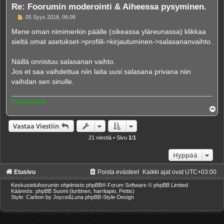
Re: Foorumin moderointi & Aiheessa pysyminen.
V
05 Syys 2018, 06:08
i
e
Mene oman nimimerkin päälle (oikeassa yläreunassa) klikkaa
s
sieltä omat asetukset->profiili->kirjautuminen->salasananvaihto.
t
i
Näillä onnistuu salasanan vaihto.
Jos et saa vaihdettua niin laita uusi salasana privana niin
vaihdan sen sinulle.
moderaattori
Y
l
ö
Vastaa Viestiin
s
21 viestiä • Sivu
1
/
1
Hyppää
Etusivu
Poista evästeet
Kaikki ajat ovat
UTC+03:00
Keskustelufoorumin ohjelmisto
phpBB
® Forum Software © phpBB Limited
Käännös: phpBB Suomi (lurttinen, harritapio, Pettis)
Style: Carbon by Joyce&Luna
phpBB-Style-Design