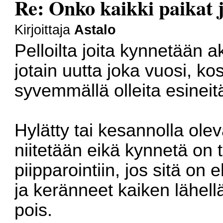
Re: Onko kaikki paikat j
Kirjoittaja
Astalo
Pelloilta joita kynnetään a
jotain uutta joka vuosi, k
syvemmällä olleita esinei
Hylätty tai kesannolla olev
niitetään eikä kynnetä on 
piipparointiin, jos sitä o
ja keränneet kaiken lähellä
pois.