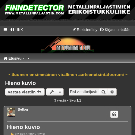
UKK
Rekisteröidy
Kirjaudu sisään
Etusivu
~ Suomen ensimmäinen virallinen aarteenetsintäfoorumi ~
Hieno kuvio
Etsi
Tarkennet
Vastaa Viestiin
3 viestiä • Sivu
1
/
1
Belloq
Hieno kuvio
V
02 Kesä 2026, 22:31