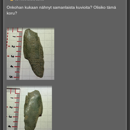
i
e
Onkohan kukaan nähnyt samanlaista kuvioita? Olisiko tämä
s
koru?
t
i