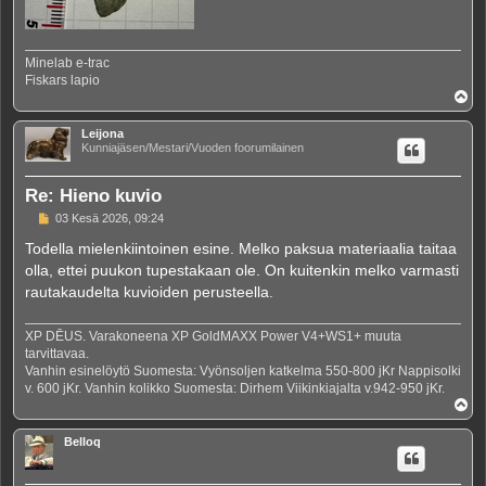
Minelab e-trac
Fiskars lapio
Y
l
ö
Leijona
s
Kunniajäsen/Mestari/Vuoden foorumilainen
Re: Hieno kuvio
V
03 Kesä 2026, 09:24
i
e
Todella mielenkiintoinen esine. Melko paksua materiaalia taitaa
s
olla, ettei puukon tupestakaan ole. On kuitenkin melko varmasti
t
i
rautakaudelta kuvioiden perusteella.
XP DĒUS. Varakoneena XP GoldMAXX Power V4+WS1+ muuta
tarvittavaa.
Vanhin esinelöytö Suomesta: Vyönsoljen katkelma 550-800 jKr Nappisolki
v. 600 jKr. Vanhin kolikko Suomesta: Dirhem Viikinkiajalta v.942-950 jKr.
Y
l
ö
Belloq
s