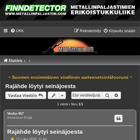
UKK
Rekisteröidy
Kirjaudu sisään
Etusivu
~ Suomen ensimmäinen virallinen aarteenetsintäfoorumi ~
Rajähde löytyi seinäjoesta
Etsi
Tarkennet
Vastaa Viestiin
1 viesti • Sivu
1
/
1
Vesku-457
Innostunut Etsijä
Rajähde löytyi seinäjoesta
V
17 Loka 2025, 11:43