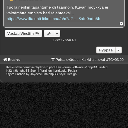
i
e
Tuollainenkin tapahtume oli taannoin. Kuvan möykkyä ei
s
välttämättä tunnista heti räjähteeksi...
t
i
https://www.iltalehti.fi/kotimaa/a/c7a2 ... 8afd0adb5b
Y
l
ö
Vastaa Viestiin
s
1 viesti • Sivu
1
/
1
Hyppää
Etusivu
Poista evästeet
Kaikki ajat ovat
UTC+03:00
Keskustelufoorumin ohjelmisto
phpBB
® Forum Software © phpBB Limited
Käännös: phpBB Suomi (lurttinen, harritapio, Pettis)
Style: Carbon by Joyce&Luna
phpBB-Style-Design