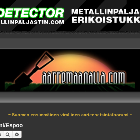
~ Suomen ensimmäinen virallinen aarteenetsintäfoorumi ~
mi/Espoo
Etsi
Tarkennettu haku