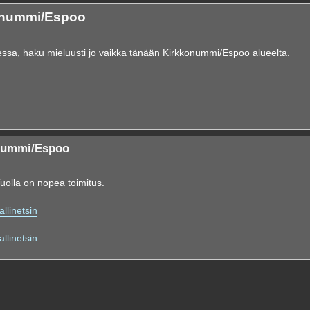
onummi/Espoo
sessa, haku mieluusti jo vaikka tänään Kirkkonummi/Espoo alueelta.
nummi/Espoo
Tuolla on nopea toimitus.
llinetsin
llinetsin