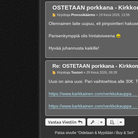
OSTETAAN porkkana - Kirkk
V
Kirjoittaja
Pronssikäärme
»
19 Kesä 2026, 13:56
i
e
Olennainen laite uupuu, eli pinpointteri haku
s
t
i
Parisenkymppiä olis hintatoiveena
Hyvää juhannusta kaikille!
Re: OSTETAAN porkkana - Kirkko
V
Kirjoittaja
Teutori
»
29 Kesä 2026, 09:28
i
e
Uusi on aina uusi. Pari vaihtoehtoa alle 30€. 
s
t
i
https://www.karkkainen.com/verkkokauppa ... a
https://www.karkkainen.com/verkkokauppa ... a
Vastaa Viestiin
Palaa sivulle “Ostetaan & Myydään / Buy & Sell”