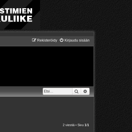
Rekisteröidy
Kirjaudu sisään
Etsi
Tarkennettu haku
2 viestiä • Sivu
1
/
1