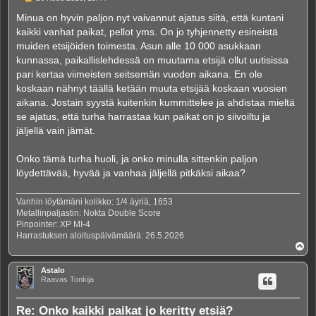
i
e
Minua on hyvin paljon nyt vaivannut ajatus siitä, että kuntani
s
kaikki vanhat paikat, pellot yms. On jo tyhjennetty esineistä
t
i
muiden etsijöiden toimesta. Asun alle 10 000 asukkaan
kunnassa, paikallislehdessä on muutama etsijä ollut uutisissa
pari kertaa viimeisten seitsemän vuoden aikana. En ole
koskaan nähnyt täällä ketään muuta etsijää koskaan vuosien
aikana. Jostain syystä kuitenkin kummittelee ja ahdistaa mieltä
se ajatus, että turha harrastaa kun paikat on jo siivoiltu ja
jäljellä vain jämät.
Onko tämä turha huoli, ja onko minulla sittenkin paljon
löydettävää, hyvää ja vanhaa jäljellä pitkäksi aikaa?
Vanhin löytämäni kolikko: 1/4 äyriä, 1653
Metallinpaljastin: Nokta Double Score
Pinpointer: XP MI-4
Harrastuksen aloituspäivämäärä: 26.5.2026
Y
l
ö
Astalo
s
Raavas Tonkija
Re: Onko kaikki paikat jo keritty etsiä?