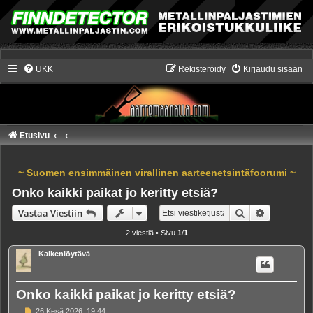
UKK
Rekisteröidy
Kirjaudu sisään
Etusivu
~ Suomen ensimmäinen virallinen aarteenetsintäfoorumi ~
Onko kaikki paikat jo keritty etsiä?
Etsi
Tarkennet
Vastaa Viestiin
2 viestiä • Sivu
1
/
1
Kaikenlöytävä
Onko kaikki paikat jo keritty etsiä?
V
26 Kesä 2026, 19:44