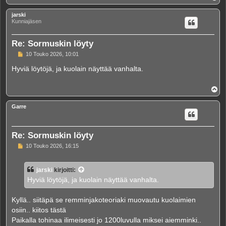
l
ö
jarski
s
Kunniajäsen
Re: Sormuskin löyty
V
10 Touko 2026, 10:01
i
e
Hyviä löytöjä, ja kuolain näyttää vanhalta.
s
t
i
Y
l
ö
Garre
s
Re: Sormuskin löyty
V
10 Touko 2026, 16:15
i
e
s
jarski
kirjoitti:
t
i
Hyviä löytöjä, ja kuolain näyttää vanhalta.
Kyllä.. siitäpä se remminjakoteoriaki muovautu kuolaimien
osiin.. kiitos tästä
Paikalla tohinaa ilimeisesti jo 1200luvulla miksei aiemminki..