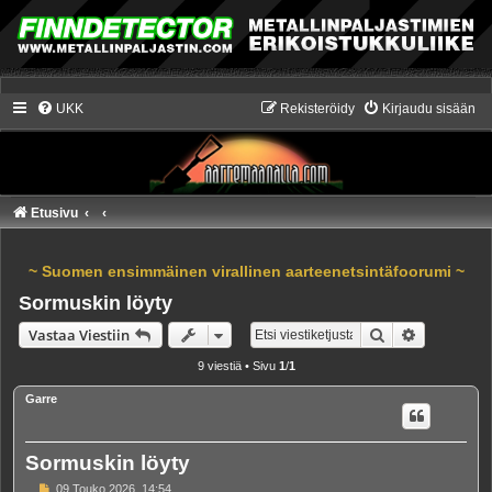
UKK
Rekisteröidy
Kirjaudu sisään
Etusivu
~ Suomen ensimmäinen virallinen aarteenetsintäfoorumi ~
Sormuskin löyty
Etsi
Tarkennet
Vastaa Viestiin
9 viestiä • Sivu
1
/
1
Garre
Sormuskin löyty
V
09 Touko 2026, 14:54