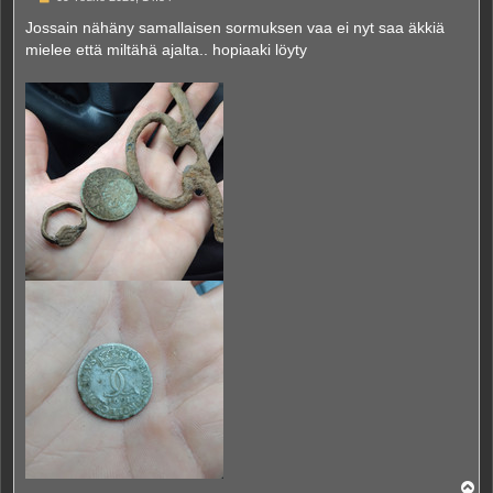
i
e
Jossain nähäny samallaisen sormuksen vaa ei nyt saa äkkiä
s
mielee että miltähä ajalta.. hopiaaki löyty
t
i
Y