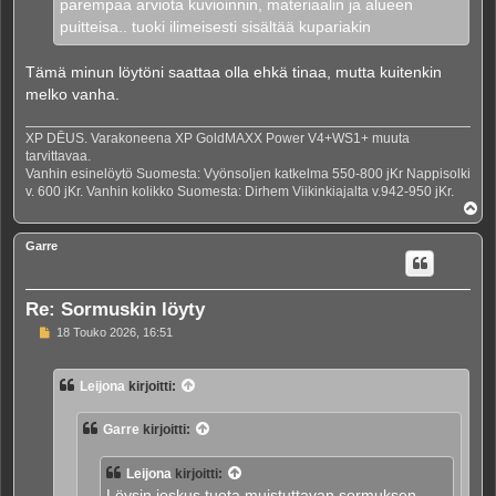
parempaa arviota kuvioinnin, materiaalin ja alueen
puitteisa.. tuoki ilimeisesti sisältää kupariakin
Tämä minun löytöni saattaa olla ehkä tinaa, mutta kuitenkin
melko vanha.
XP DĒUS. Varakoneena XP GoldMAXX Power V4+WS1+ muuta
tarvittavaa.
Vanhin esinelöytö Suomesta: Vyönsoljen katkelma 550-800 jKr Nappisolki
v. 600 jKr. Vanhin kolikko Suomesta: Dirhem Viikinkiajalta v.942-950 jKr.
Y
l
ö
Garre
s
Re: Sormuskin löyty
V
18 Touko 2026, 16:51
i
e
s
Leijona
kirjoitti:
t
i
Garre
kirjoitti:
Leijona
kirjoitti:
Löysin joskus tuota muistuttavan sormuksen