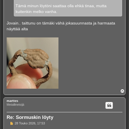
Tämä minun löytöni saattaa olla ehkä tinaa, mutta
kuitenkin melko vanha.
Jovain.. taittunu on tämäki vähä jokasuunnasta ja harmaata
näyttää alta
Y
l
ö
marttes
s
Metallinetsijä
Re: Sormuskin löyty
V
28 Touko 2026, 17:53
i