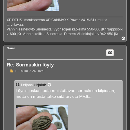
XP DĒUS. Varakoneena XP GoldMAXX Power V4+WS1+ muuta
tarvittavaa.
Vanhin esinelöytö Suomesta: Vyönsoljen katkelma 550-800 jKr Nappisolki
v. 600 jKr. Vanhin kolikko Suomesta: Dirhem Viikinkiajalta v.942-950 jKr.
Y
l
ö
Garre
s
Re: Sormuskin löyty
V
12 Touko 2026, 16:42
i
e
s
Leijona
kirjoitti:
t
i
Löysin joskus tuota muistuttavan sormuksen kilpiosan,
mutta en muista tuliko siitä arviota MV:lta.