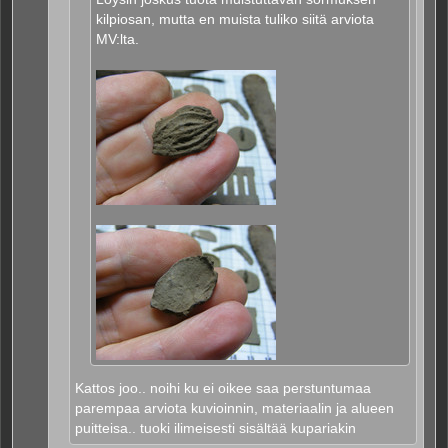
kilpiosan, mutta en muista tuliko siitä arviota
MV:lta.
Kattos joo.. noihi ku ei oikee saa perstuntumaa
parempaa arviota kuvioinnin, materiaalin ja alueen
puitteisa.. tuoki ilimeisesti sisältää kupariakin