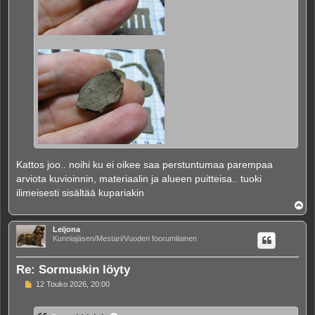
Kattos joo.. noihi ku ei oikee saa perstuntumaa parempaa
arviota kuvioinnin, materiaalin ja alueen puitteisa.. tuoki
ilimeisesti sisältää kupariakin
Y
l
ö
Leijona
s
Kunniajäsen/Mestari/Vuoden foorumilainen
Re: Sormuskin löyty
V
12 Touko 2026, 20:00
i
e
s