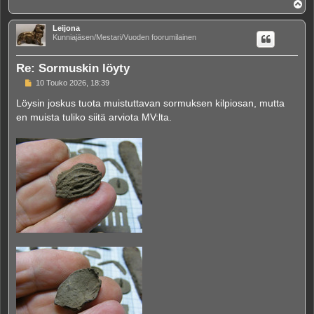
Y
l
ö
Leijona
s
Kunniajäsen/Mestari/Vuoden foorumilainen
Re: Sormuskin löyty
V
10 Touko 2026, 18:39
i
e
Löysin joskus tuota muistuttavan sormuksen kilpiosan, mutta
s
en muista tuliko siitä arviota MV:lta.
t
i