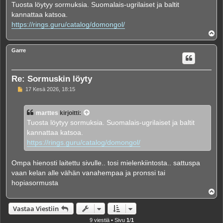
e
Tuosta löytyy sormuksia. Suomalais-ugrilaiset ja baltit
s
kannattaa katsoa.
t
i
https://rings.guru/catalog/domongol/
Y
l
ö
Garre
s
Re: Sormuskin löyty
V
17 Kesä 2026, 18:15
i
e
s
marttes
kirjoitti:
t
i
Tuosta löytyy sormuksia. Suomalais-ugrilaiset ja baltit
kannattaa katsoa.
https://rings.guru/catalog/domongol/
Ompa hienosti laitettu sivulle.. tosi mielenkiintosta.. sattuspa
vaan kelan alle vähän vanahempaa ja pronssi tai
hopiasormusta
Y
l
ö
Vastaa Viestiin
s
9 viestiä • Sivu
1
/
1