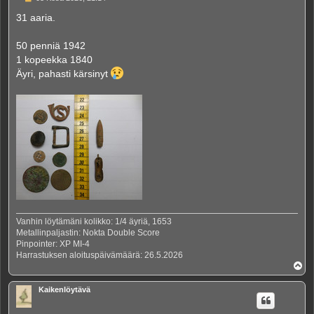
i
e
31 aaria.
s
t
i
50 penniä 1942
1 kopeekka 1840
Äyri, pahasti kärsinyt
Vanhin löytämäni kolikko: 1/4 äyriä, 1653
Metallinpaljastin: Nokta Double Score
Pinpointer: XP MI-4
Harrastuksen aloituspäivämäärä: 26.5.2026
Y
l
ö
Kaikenlöytävä
s