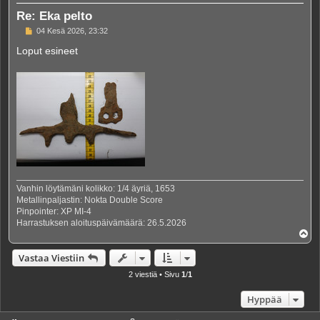
Re: Eka pelto
V
04 Kesä 2026, 23:32
i
e
Loput esineet
s
t
i
Vanhin löytämäni kolikko: 1/4 äyriä, 1653
Metallinpaljastin: Nokta Double Score
Pinpointer: XP MI-4
Harrastuksen aloituspäivämäärä: 26.5.2026
Y
l
ö
Vastaa Viestiin
s
2 viestiä • Sivu
1
/
1
Hyppää