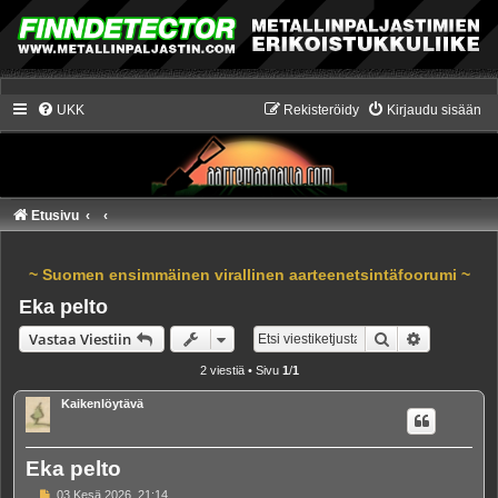
UKK
Rekisteröidy
Kirjaudu sisään
Etusivu
~ Suomen ensimmäinen virallinen aarteenetsintäfoorumi ~
Eka pelto
Etsi
Tarkennet
Vastaa Viestiin
2 viestiä • Sivu
1
/
1
Kaikenlöytävä
Eka pelto
V
03 Kesä 2026, 21:14