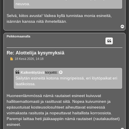
neuvoa.
Selvä, kiitos avusta! Vaikea kyllä tunnistaa monia esineitä,
isännän kanssa niitä ihmetellään.
Y
l
ö
Peikkomaanalla
s
Re: Alottelija kysymyksiä
V
18 Kesä 2026, 14:18
i
e
s
Kaikenlöytävä
kirjoitti:
t
i
Säilytän esineitä kotona minigripeissä, eri löytöpaikat eri
laatikoissa.
Huoneenlämmössä nämä rautaiset esineet kuivuvat
hallitsemattomasti ja rasittuvat siitä. Nopea kuivuminen ja
epäsuotuisat kosteusolosuhteet aiheuttavat esineessä
voimakasta rasitusta ja nopeuttavat haitallista korroosiota.
Parempi laittaa heti jääkaappiin nämä rautaiset (rautakautiset)
esineet.