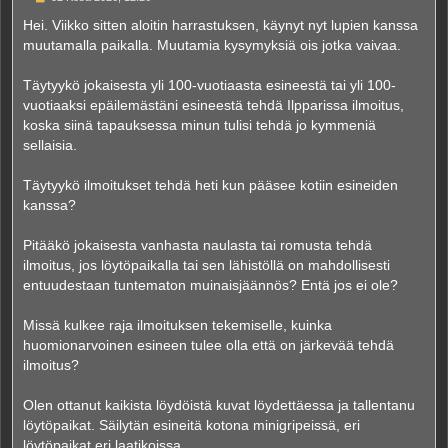
i
e
Hei. Viikko sitten aloitin harrastuksen, käynyt nyt lupien kanssa
s
muutamalla paikalla. Muutamia kysymyksiä ois jotka vaivaa.
t
i
Täytyykö jokaisesta yli 100-vuotiaasta esineestä tai yli 100-
vuotiaaksi epäilemästäni esineestä tehdä Ilpparissa ilmoitus,
koska siinä tapauksessa minun tulisi tehdä jo kymmeniä
sellaisia.
Täytyykö ilmoitukset tehdä heti kun pääsee kotiin esineiden
kanssa?
Pitääkö jokaisesta vanhasta naulasta tai romusta tehdä
ilmoitus, jos löytöpaikalla tai sen lähistöllä on mahdollisesti
entuudestaan tuntematon muinaisjäännös? Entä jos ei ole?
Missä kulkee raja ilmoituksen tekemiselle, kuinka
huomionarvoinen esineen tulee olla että on järkevää tehdä
ilmoitus?
Olen ottanut kaikista löydöistä kuvat löydettäessa ja tallentanu
löytöpaikat. Säilytän esineitä kotona minigripeissä, eri
löytöpaikat eri laatikoissa.