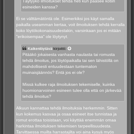
Täytyykö ilmoitukset tehdä heti kun pääsee kotiin
esineiden kanssa?
Ei se välttämätöntä ole. Esimerkiksi jos käyt samalla
paikalla useamman kertaa, voit ilmoituksen tehdä kerralla
koko löytökokonaisuudestakin, varsinkaan jos ei mitään
"erikoisempaa" ole löytynyt.
Kaikenlöytävä
kirjoitti:
Pitääkö jokaisesta vanhasta naulasta tai romusta
tehdä ilmoitus, jos löytöpaikalla tai sen lähistöllä on
mahdollisesti entuudestaan tuntematon
muinaisjäännös? Entä jos ei ole?
Missä kulkee raja ilmoituksen tekemiselle, kuinka
huomionarvoinen esineen tulee olla että on järkevää
tehdä ilmoitus?
Alkuun kannattaa tehdä ilmoituksia herkemmin. Sitten
kun kokemus kasvaa ja osaa esineet itse tunnistaa ja
romut erottaa toisistaan, voi käyttää enemmän omaa
harkintaa ilmoituksen tekemisen tarpeellisuudesta.
Tarvittaessa muilta harrastajilta voi aina kysyä myös