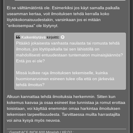
Ei se välttämätöntä ole. Esimerkiksi jos käyt samalla paikalla
useamman kertaa, voit ilmoituksen tehdä kerralla koko
löytökokonaisuudestakin, varsinkaan jos ei mitään
"erikoisempaa" ole löytynyt.
Kaikenlöytävä
kirjoitti:
Pitääkö jokaisesta vanhasta naulasta tai romusta tehdä
ilmoitus, jos löytöpaikalla tai sen lähistöllä on
mahdollisesti entuudestaan tuntematon muinaisjäännös?
Entä jos ei ole?
Missä kulkee raja ilmoituksen tekemiselle, kuinka
huomionarvoinen esineen tulee olla että on järkevää
tehdä ilmoitus?
Alkuun kannattaa tehdä ilmoituksia herkemmin. Sitten kun
kokemus kasvaa ja osaa esineet itse tunnistaa ja romut erottaa
toisistaan, voi käyttää enemmän omaa harkintaa ilmoituksen
tekemisen tarpeellisuudesta. Tarvittaessa muilta harrastajilta
voi aina kysyä myös neuvoa.
.: Garrett ACE |NOX 600 Minelab | XP D2 :.