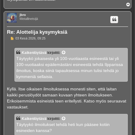
Y
l
ö
jbro
s
Metallinetsijä
Re: Alottelija kysymyksiä
V
03 Kesä 2026, 09:25
i
e
s
Kaikenlöytävä
kirjoitti:
t
i
Täytyykö jokaisesta yli 100-vuotiaasta esineestä tai yli
100-vuotiaaksi epäilemästäni esineestä tehdä Ilpparissa
ilmoitus, koska siinä tapauksessa minun tulisi tehdä jo
kymmeniä sellaisia.
Kyllä. Itse oikaisen ilmoituksessa monesti siten, että laitan
kaikki peruslöydöt samaan kuvaan yhteen ilmoitukseen.
Erikoisemmista esineistä teen eritellysti. Katso myös seuraavat
vastaukset.
Kaikenlöytävä
kirjoitti:
Täytyykö ilmoitukset tehdä heti kun pääsee kotiin
esineiden kanssa?