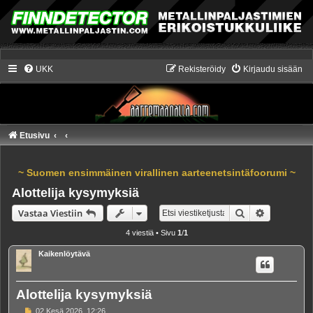
UKK
Rekisteröidy
Kirjaudu sisään
Etusivu
~ Suomen ensimmäinen virallinen aarteenetsintäfoorumi ~
Alottelija kysymyksiä
Etsi
Tarkennet
Vastaa Viestiin
4 viestiä • Sivu
1
/
1
Kaikenlöytävä
Alottelija kysymyksiä
V
02 Kesä 2026, 12:26