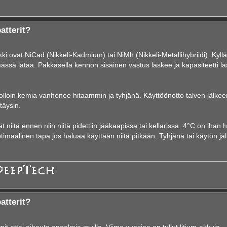
atterit?
i ovat NiCad (Nikkeli-Kadmium) tai NiMh (Nikkeli-Metallihybriidi). Kyllä 
mässä lataa. Pakkasella kennon sisäinen vastus laskee ja kapasiteetti l
ä jolloin kemia vanhenee hitaammin ja tyhjänä. Käyttöönotto talven jälkeen
täysin.
niitä ennen niin niitä pidettiin jääkaapissa tai kellarissa. 4°C on ihan 
imaalinen tapa jos haluaa käyttään niitä pitkään. Tyhjänä tai käytön jä
atterit?
it ettei aiheuta ongelmia muille. Viime vuosina on tullut litium-akkuja