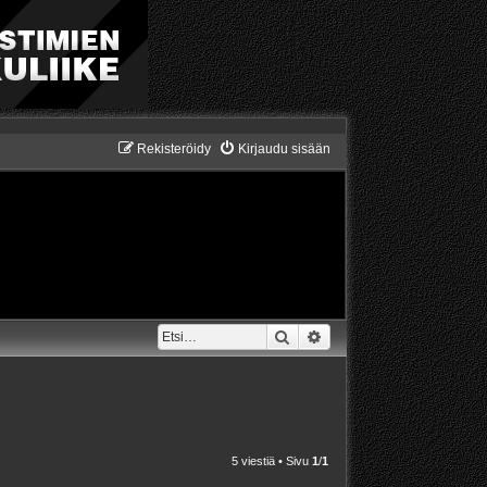
Rekisteröidy
Kirjaudu sisään
Etsi
Tarkennettu haku
5 viestiä • Sivu
1
/
1