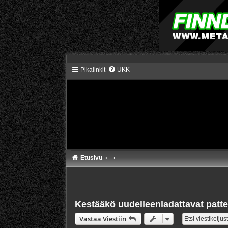
Pikalinkit
UKK
Etusivu
Kestääkö uudelleenladattavat patte
Vastaa Viestiin