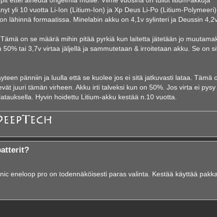
nyt yli 10 vuotta Li-Ion (Litium-Ion) ja Xp Deus Li-Po (Litium-Polymeeri)
n lähinnä formaatissa. Minelabin akku on 4,1v sylinteri ja Deussin 4,2v
 Tämä on se määrä mihin pitää pyrkiä kun laitetta jätetään jo muutamak
on 50% tai 3,7v virtaa jäljellä ja sammutetaan & irroitetaan akku. Se on si
een pänniin ja luulla että se kuolee jos ei sitä jatkuvasti lataa. Tämä o
ät juuri tämän virheen. Akku irti talveksi kun on 50%. Jos virta ei pysy 
la latauksella. Hyvin hoidettu Litium-akku kestää n.10 vuotta.
atterit?
onic eneloop pro on todennäköisesti paras valinta. Kestää käyttää pakka