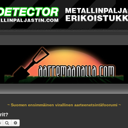
~ Suomen ensimmäinen virallinen aarteenetsintäfoorumi ~
rit?
Etsi
Tarkennettu haku