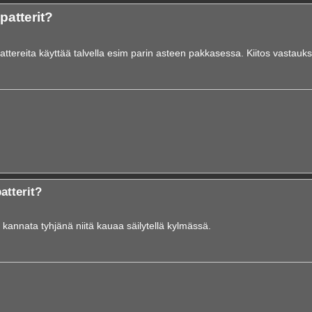
patterit?
attereita käyttää talvella esim parin asteen pakkasessa. Kiitos vastauksi
atterit?
ä kannata tyhjänä niitä kauaa säilytellä kylmässä.