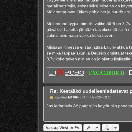
s
metallinetsimiin, esimerkiksi Minelab on käyttä
t
i
Molemmat ovat Litium-pohjaiset ja suurin ero o
Molemman tyypin nimellisvolttimäärä on 3.7v.
päiväksi. Laitetta jätetään talveksi että siinä 
valmis uinumaan vaikka koko talven.
Missään nimessä ei saa jättää Litium-akkua täyt
se mikä tappaa akun ja Deussin omistajat tekev
3,7v koko talven niin se on jo pilattu liiallisel
Re: Kestääkö uudelleenladattavat p
V
Kirjoittaja
MTR84
»
11 Huhti 2026, 09:13
i
e
Jos ladattavia AA pattereita käytät niin panas
s
t
i
Vastaa Viestiin