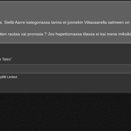
toa. Siellä Aarre kategoriassa tarina et jonnekin Viitasaarella salmeen on
 sitten rautaa vai pronssia ? Jos hapettomassa tilassa ei kai mene miksi
e Tales”
pBB Limited