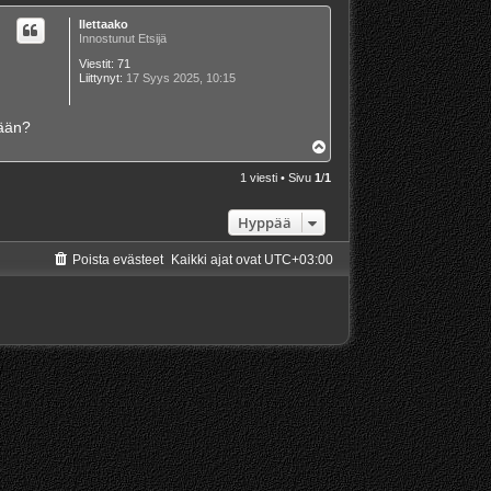
Ilettaako
Innostunut Etsijä
Viestit:
71
Liittynyt:
17 Syys 2025, 10:15
kään?
Y
l
ö
1 viesti • Sivu
1
/
1
s
Hyppää
Poista evästeet
Kaikki ajat ovat
UTC+03:00