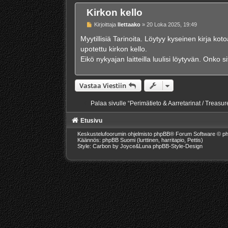
Kirkon kello
V
Kirjoittaja
Ilettaako
»
20 Loka 2025, 19:49
i
e
Myytillisiä Tarinoita. Löytyy kyseinen kirja ko
s
upotettu kirkon kello.
t
i
Eikö nykyajan laitteilla luulisi löytyvän. Onko
Vastaa Viestiin
Palaa sivulle “Perimätieto & Aarretarinat / Treasur
Etusivu
Keskustelufoorumin ohjelmisto
phpBB
® Forum Software © ph
Käännös: phpBB Suomi (lurttinen, harritapio, Pettis)
Style: Carbon by Joyce&Luna
phpBB-Style-Design