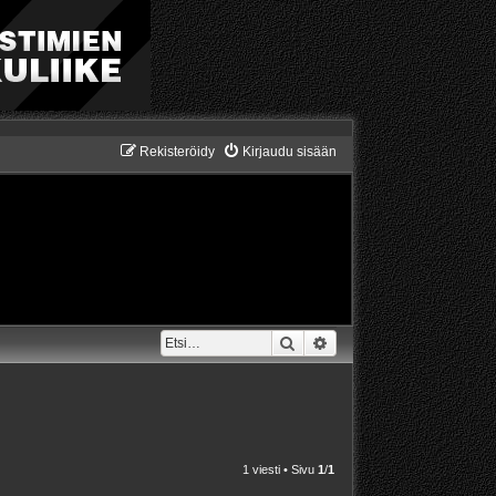
Rekisteröidy
Kirjaudu sisään
Etsi
Tarkennettu haku
1 viesti • Sivu
1
/
1