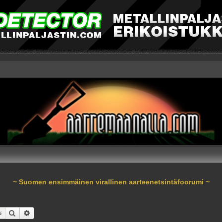
~ Suomen ensimmäinen virallinen aarteenetsintäfoorumi ~
Etsi
Tarkennettu haku