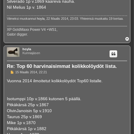
Silverado 1p v.1869 kaareva nauha.
Nil Melius 1p v. 1864
Viimeksi muokannut
hoyla
, 22 Maalis 2014, 23:03. Yhteensä muokattu 19 kertaa.
XP GoldMaxx Power V4 +WS1,
Gator digger.
Y
l
ö
hoyla
s
Kunniajäsen
Re: Top 60 harvinaisimmat kolikkolöydöt lista.
V
15 Maalis 2014, 22:21
i
e
Vuonna 2014 ilmoitetut kolikkolöydöt Top60 listalle.
s
t
i
Isotumppi 10p v.1866 kutonen 5 päällä.
Pitkäkärsä 25p v.1867
OlvinJanoisin 5p v.1910
Taurus 25p v.1869
Mike 1p v.1870
Pitkäkärsä 1p v.1882