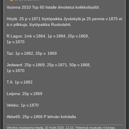
i
e
Vuonna 2010 Top 60 listalle ilmoitetut kolikkolöydöt.
s
t
i
Höylä: 25 p v.1871 löytöpaikka Jyväskylä ja 25 pennia v.1875 ei
ä:n pilkkuja, löytöpaikka Ruokolahti.
R.Lagus: 1mk v.1864, 1p v.1884, 25p v.1869,
1p v.1870
Taz: 1p v.1882, 25p v. 1869
Jedward: 25p v.1869, 25p v.1871, 50p v.1868,
1p v.1870
T.A: 1p v.1882
Leijona: 25p v.1869
Velsku: 1p v.1870
Akke65: 25p v.1866 P lehvän kohdalla
Viimeksi muokannut
hoyla
, 20 Huhti 2020, 12:23. Yhteensä muokattu 4 kertaa.