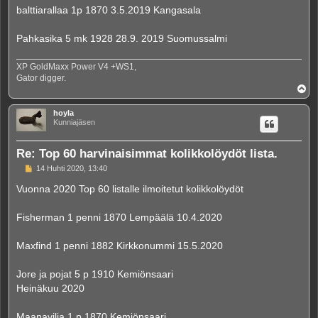
i
balttiarallaa 1p 1870 3.5.2019 Kangasala
Pahkasika 5 mk 1928 28.9. 2019 Suomussalmi
XP GoldMaxx Power V4 +WS1,
Gator digger.
Y
l
ö
hoyla
s
Kunniajäsen
Re: Top 60 harvinaisimmat kolikkolöydöt lista.
V
14 Huhti 2020, 13:40
i
e
Vuonna 2020 Top 60 listalle ilmoitetut kolikkolöydöt
s
t
i
Fisherman 1 penni 1870 Lempäälä 10.4.2020
Maxfind 1 penni 1882 Kirkkonummi 15.5.2020
Jore ja pojat 5 p 1910 Kemiönsaari
Heinäkuu 2020
Maanavilja 1 p 1870 Kemiönsaari