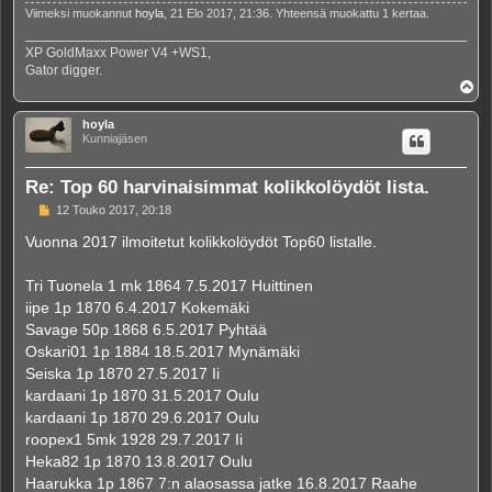
Viimeksi muokannut
hoyla
, 21 Elo 2017, 21:36. Yhteensä muokattu 1 kertaa.
XP GoldMaxx Power V4 +WS1,
Gator digger.
Y
l
ö
hoyla
s
Kunniajäsen
Re: Top 60 harvinaisimmat kolikkolöydöt lista.
V
12 Touko 2017, 20:18
i
e
Vuonna 2017 ilmoitetut kolikkolöydöt Top60 listalle.
s
t
i
Tri Tuonela 1 mk 1864 7.5.2017 Huittinen
iipe 1p 1870 6.4.2017 Kokemäki
Savage 50p 1868 6.5.2017 Pyhtää
Oskari01 1p 1884 18.5.2017 Mynämäki
Seiska 1p 1870 27.5.2017 Ii
kardaani 1p 1870 31.5.2017 Oulu
kardaani 1p 1870 29.6.2017 Oulu
roopex1 5mk 1928 29.7.2017 Ii
Heka82 1p 1870 13.8.2017 Oulu
Haarukka 1p 1867 7:n alaosassa jatke 16.8.2017 Raahe