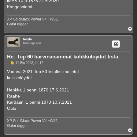
iMAS 10 p 1875 21.5.2020
Kangasniemi
XP GoldMaxx Power V4 +WS1,
Gator digger.
Y
l
ö
hoyla
s
Kunniajäsen
Re: Top 60 harvinaisimmat kolikkolöydöt lista.
V
14 Elo 2022, 14:17
i
e
Vuonna 2021 Top 60 listalle ilmoitetut
s
kolikkolöydöt.
t
i
Henkka 1 penni 1870 17.6.2021
Raahe
Kardaani 1 penni 1870 10.7.2021
Oulu
XP GoldMaxx Power V4 +WS1,
Gator digger.
Y
l