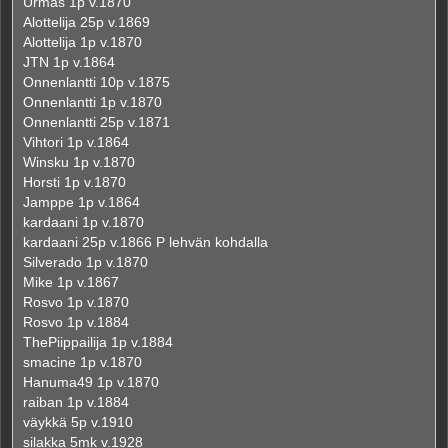
Urmas 1p v.1870
Alottelija 25p v.1869
Alottelija 1p v.1870
JTN 1p v.1864
Onnenlantti 10p v.1875
Onnenlantti 1p v.1870
Onnenlantti 25p v.1871
Vihtori 1p v.1864
Winsku 1p v.1870
Horsti 1p v.1870
Jamppe 1p v.1864
kardaani 1p v.1870
kardaani 25p v.1866 P lehvän kohdalla
Silverado 1p v.1870
Mike 1p v.1867
Rosvo 1p v.1870
Rosvo 1p v.1884
ThePiippailija 1p v.1884
smacine 1p v.1870
Hanuma49 1p v.1870
raiban 1p v.1884
väykkä 5p v.1910
silakka 5mk v.1928