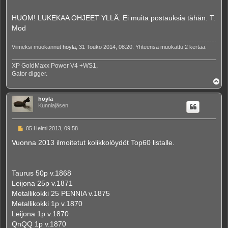
HUOM! LUKEKAA OHJEET YLLÄ. Ei muita postauksia tähän. T.
Mod
Viimeksi muokannut
hoyla
, 31 Touko 2014, 08:20. Yhteensä muokattu 2 kertaa.
XP GoldMaxx Power V4 +WS1,
Gator digger.
Y
l
ö
hoyla
s
Kunniajäsen
V
05 Helmi 2013, 09:58
i
e
Vuonna 2013 ilmoitetut kolikkolöydöt Top60 listalle.
s
t
i
Taurus 50p v.1868
Leijona 25p v.1871
Metallikokki 25 PENNIA v.1875
Metallikokki 1p v.1870
Leijona 1p v.1870
QnQQ 1p v.1870