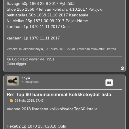
Savage 50p 1868 28.9.2017 Pyhtäää
Stide 25p 1868 P lehvän kohdalla 4.10.2017 Pattijoki
balttiarallaa 50p 1868 21.10.2017 Kangasala.
Nil Melius 25p 1871 00.09.2017 Päijät-Häme
kardaani 1p 1870 11.11.2017 Oulu
kardaani 1p 1870 11.11.2017
Viimeksi muokannut
hoyla
, 03 Touko 2018, 22:48. Yhteensä muokattu 9 kertaa.
XP GoldMaxx Power V4 +WS1,
Gator digger.
Y
l
ö
hoyla
s
Kunniajäsen
Re: Top 60 harvinaisimmat kolikkolöydöt lista.
V
28 Huhti 2018, 17:47
i
e
Vuonna 2018 ilmoitetut kolikkolöydöt Top60 listalle.
s
t
i
Heka82 1p 1870 25.4.2018 Oulu