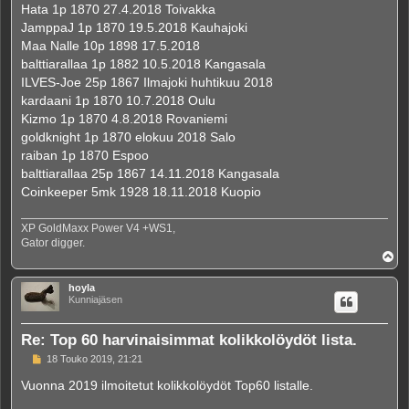
Hata 1p 1870 27.4.2018 Toivakka
JamppaJ 1p 1870 19.5.2018 Kauhajoki
Maa Nalle 10p 1898 17.5.2018
balttiarallaa 1p 1882 10.5.2018 Kangasala
ILVES-Joe 25p 1867 Ilmajoki huhtikuu 2018
kardaani 1p 1870 10.7.2018 Oulu
Kizmo 1p 1870 4.8.2018 Rovaniemi
goldknight 1p 1870 elokuu 2018 Salo
raiban 1p 1870 Espoo
balttiarallaa 25p 1867 14.11.2018 Kangasala
Coinkeeper 5mk 1928 18.11.2018 Kuopio
XP GoldMaxx Power V4 +WS1,
Gator digger.
Y
l
ö
hoyla
s
Kunniajäsen
Re: Top 60 harvinaisimmat kolikkolöydöt lista.
V
18 Touko 2019, 21:21
i
e
Vuonna 2019 ilmoitetut kolikkolöydöt Top60 listalle.
s
t