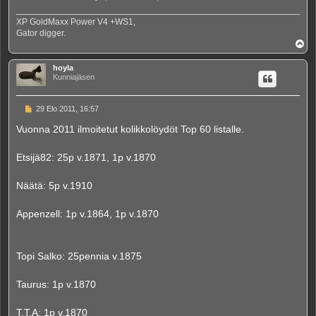
XP GoldMaxx Power V4 +WS1,
Gator digger.
Y
l
ö
hoyla
s
Kunniajäsen
V
29 Elo 2011, 16:57
i
e
Vuonna 2011 ilmoitetut kolikkolöydöt Top 60 listalle.
s
t
i
Etsijä82: 25p v.1871, 1p v.1870
Näätä: 5p v.1910
Appenzell: 1p v.1864, 1p v.1870
Topi Salko: 25pennia v.1875
Taurus: 1p v.1870
T.T.A: 1p v.1870