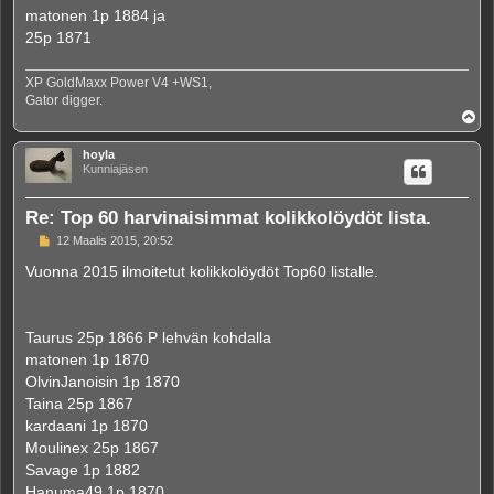
matonen 1p 1884 ja
25p 1871
XP GoldMaxx Power V4 +WS1,
Gator digger.
Y
l
ö
hoyla
s
Kunniajäsen
Re: Top 60 harvinaisimmat kolikkolöydöt lista.
V
12 Maalis 2015, 20:52
i
e
Vuonna 2015 ilmoitetut kolikkolöydöt Top60 listalle.
s
t
i
Taurus 25p 1866 P lehvän kohdalla
matonen 1p 1870
OlvinJanoisin 1p 1870
Taina 25p 1867
kardaani 1p 1870
Moulinex 25p 1867
Savage 1p 1882
Hanuma49 1p 1870