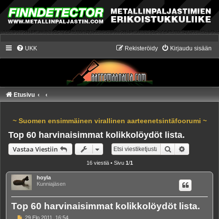
UKK
Rekisteröidy
Kirjaudu sisään
Etusivu
~ Suomen ensimmäinen virallinen aarteenetsintäfoorumi ~
Top 60 harvinaisimmat kolikkolöydöt lista.
Etsi
Tarkennet
Vastaa Viestiin
16 viestiä • Sivu
1
/
1
hoyla
Kunniajäsen
Top 60 harvinaisimmat kolikkolöydöt lista.
V
29 Elo 2011, 16:54