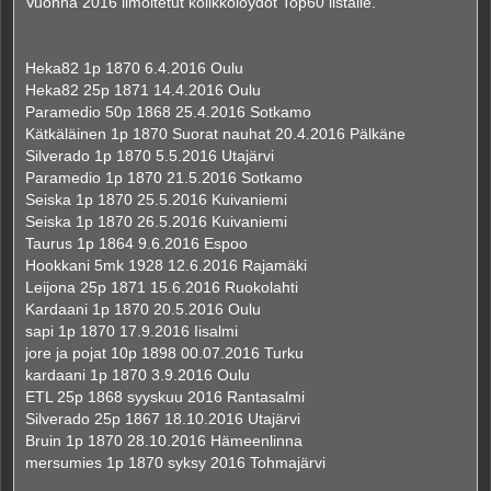
Vuonna 2016 ilmoitetut kolikkolöydöt Top60 listalle.
s
t
i
Heka82 1p 1870 6.4.2016 Oulu
Heka82 25p 1871 14.4.2016 Oulu
Paramedio 50p 1868 25.4.2016 Sotkamo
Kätkäläinen 1p 1870 Suorat nauhat 20.4.2016 Pälkäne
Silverado 1p 1870 5.5.2016 Utajärvi
Paramedio 1p 1870 21.5.2016 Sotkamo
Seiska 1p 1870 25.5.2016 Kuivaniemi
Seiska 1p 1870 26.5.2016 Kuivaniemi
Taurus 1p 1864 9.6.2016 Espoo
Hookkani 5mk 1928 12.6.2016 Rajamäki
Leijona 25p 1871 15.6.2016 Ruokolahti
Kardaani 1p 1870 20.5.2016 Oulu
sapi 1p 1870 17.9.2016 Iisalmi
jore ja pojat 10p 1898 00.07.2016 Turku
kardaani 1p 1870 3.9.2016 Oulu
ETL 25p 1868 syyskuu 2016 Rantasalmi
Silverado 25p 1867 18.10.2016 Utajärvi
Bruin 1p 1870 28.10.2016 Hämeenlinna
mersumies 1p 1870 syksy 2016 Tohmajärvi