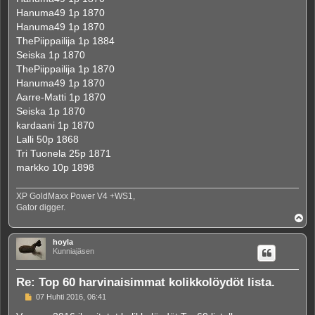
Hanuma49 1p 1870
Hanuma49 1p 1870
ThePiippailija 1p 1884
Seiska 1p 1870
ThePiippailija 1p 1870
Hanuma49 1p 1870
Aarre-Matti 1p 1870
Seiska 1p 1870
kardaani 1p 1870
Lalli 50p 1868
Tri Tuonela 25p 1871
markko 10p 1898
XP GoldMaxx Power V4 +WS1,
Gator digger.
Y
l
ö
hoyla
s
Kunniajäsen
Re: Top 60 harvinaisimmat kolikkolöydöt lista.
V
07 Huhti 2016, 06:41
i
e