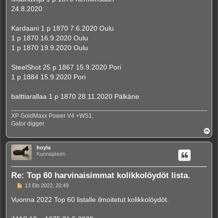
24.8.2020
Kardaani 1 p 1870 7.6.2020 Oulu
1 p 1870 16.9.2020 Oulu
1 p 1870 19.9.2020 Oulu
SteelShot 25 p 1867 15.9.2020 Pori
1 p 1884 15.9.2020 Pori
balttiarallaa 1 p 1870 28.11.2020 Pälkäne
XP GoldMaxx Power V4 +WS1,
Gator digger.
Y
l
ö
hoyla
s
Kunniajäsen
Re: Top 60 harvinaisimmat kolikkolöydöt lista.
V
13 Elo 2022, 20:49
i
e
Vuonna 2022 Top 60 listalle ilmoitetut kolikkolöydöt.
s
t
i