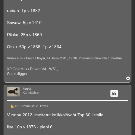
raiban: 1p v.1882
Spwaw: 5p v.1910
Riiska: 25p v.1869
Osku: 50p v.1868, 1p v.1864
Viimeksi muokannut
hoyla
, 14 Joulu 2011, 19:36. Yhteensä muokattu 10 kertaa.
XP GoldMaxx Power V4 +WS1,
Gator digger.
Y
l
ö
hoyla
s
Kunniajäsen
V
01 Tammi 2012, 12:28
i
e
Vuonna 2012 ilmoitetut kolikkolöydöt Top 60 listalle.
s
t
i
iipe 10p v.1876 - pieni 6