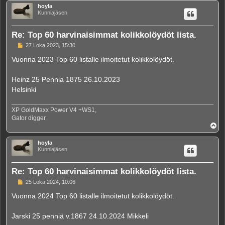
ö
hoyla
s
Kunniajäsen
Re: Top 60 harvinaisimmat kolikkolöydöt lista.
V
27 Loka 2023, 15:30
i
e
Vuonna 2023 Top 60 listalle ilmoitetut kolikkolöydöt.
s
t
i
Heinz 25 Pennia 1875 26.10.2023
Helsinki
XP GoldMaxx Power V4 +WS1,
Gator digger.
Y
l
ö
hoyla
s
Kunniajäsen
Re: Top 60 harvinaisimmat kolikkolöydöt lista.
V
25 Loka 2024, 10:06
i
e
Vuonna 2024 Top 60 listalle ilmoitetut kolikkolöydöt.
s
t
i
Jarski 25 penniä v.1867 24.10.2024 Mikkeli