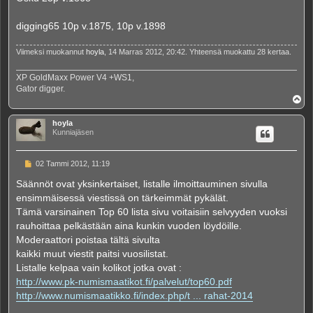
digging65 10p v.1875, 10p v.1898
Viimeksi muokannut
hoyla
, 14 Marras 2012, 20:42. Yhteensä muokattu 28 kertaa.
XP GoldMaxx Power V4 +WS1,
Gator digger.
Y
l
ö
hoyla
s
Kunniajäsen
V
02 Tammi 2012, 11:19
i
e
Säännöt ovat yksinkertaiset, listalle ilmoittauminen sivulla
s
ensimmäisessä viestissä on tärkeimmät pykälät.
t
i
Tämä varsinainen Top 60 lista sivu voitaisiin selvyyden vuoksi
rauhoittaa pelkästään aina kunkin vuoden löydöille.
Moderaattori poistaa tältä sivulta
kaikki muut viestit paitsi vuosilistat.
Listalle kelpaa vain kolikot jotka ovat :
http://www.pk-numismaatikot.fi/palvelut/top60.pdf
http://www.numismaatikko.fi/index.php/t ... rahat-2014