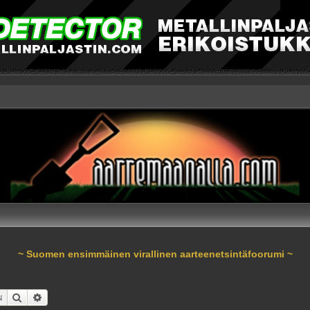
~ Suomen ensimmäinen virallinen aarteenetsintäfoorumi ~
Etsi
Tarkennettu haku