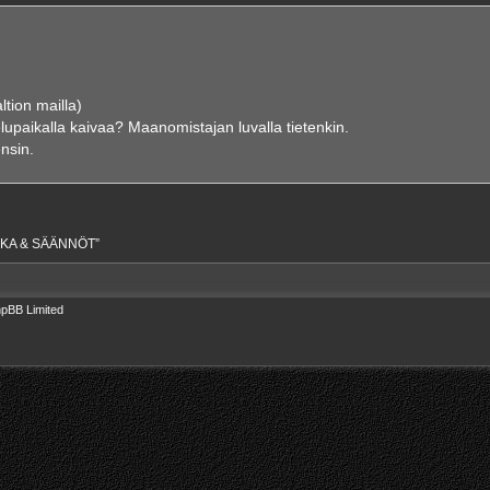
ltion mailla)
telupaikalla kaivaa? Maanomistajan luvalla tietenkin.
ensin.
IKKA & SÄÄNNÖT”
pBB Limited