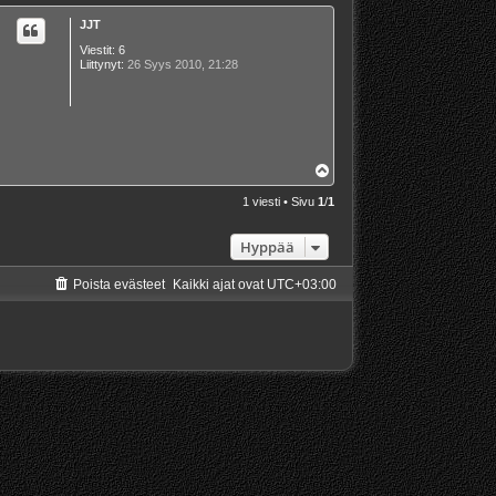
JJT
Viestit:
6
Liittynyt:
26 Syys 2010, 21:28
Y
l
ö
1 viesti • Sivu
1
/
1
s
Hyppää
Poista evästeet
Kaikki ajat ovat
UTC+03:00