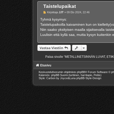
Taistelupaikat
V
Kirjoittaja
JJT
»
09 Elo 2024, 22:46
i
e
Tyhmä kysymys:
s
Taistelupaikoilla kaivaminen kun on kielletty(va
t
i
Niin saako yksityisen maalla sijaitsevalla tais
Luulisin että kyllä saa, mutta kysyn kuitenkin 
Vastaa Viestiin
Palaa sivulle “METALLINETSINNÄN LUVAT, ETI
Etusivu
Keskustelufoorumin ohjelmisto
phpBB
® Forum Software © ph
Käännös: phpBB Suomi (lurttinen, harritapio, Pettis)
Style: Carbon by Joyce&Luna
phpBB-Style-Design