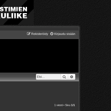
Rekisteröidy
Kirjaudu sisään
Etsi
Tarkennettu haku
1 viesti • Sivu
1
/
1