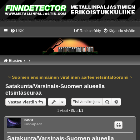
UKK
Rekisteröidy
Kirjaudu sisään
Etusivu
~ Suomen ensimmäinen virallinen aarteenetsintäfoorumi ~
Satakunta/Varsinais-Suomen alueella
etsintäseuraa
Etsi
Tarkennet
Vastaa Viestiin
1 viesti • Sivu
1
/
1
ihis81
Kunniajäsen
Satakunta/Varsinais-Suomen alueella