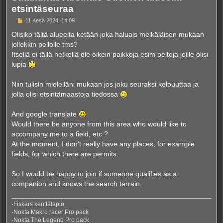
etsintäseuraa
V
11 Kesä 2024, 14:09
i
e
Olisiko tältä alueelta ketään joka haluais meikäläisen mukaan
s
jollekkin pellolle tms?
t
i
Itsellä ei tällä hetkellä ole oikein paikkoja esim peltoja joille olisi
lupia
Niin tulisin mielelläni mukaan jos joku seuraksi kelpuuttaa ja
jolla olisi etsintämaastoja tiedossa
And google translate
Would there be anyone from this area who would like to
accompany me to a field, etc.?
At the moment, I don't really have any places, for example
fields, for which there are permits.
So I would be happy to join if someone qualifies as a
companion and knows the search terrain.
-Fiskars kenttälapio
-Nokta Makro racer Pro pack
-Nokta The Legend Pro pack