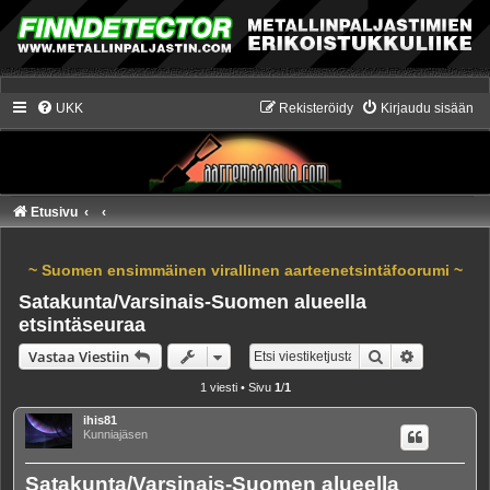
UKK
Rekisteröidy
Kirjaudu sisään
Etusivu
~ Suomen ensimmäinen virallinen aarteenetsintäfoorumi ~
Satakunta/Varsinais-Suomen alueella
etsintäseuraa
Etsi
Tarkennet
Vastaa Viestiin
1 viesti • Sivu
1
/
1
ihis81
Kunniajäsen
Satakunta/Varsinais-Suomen alueella