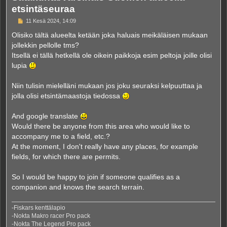
etsintäseuraa
V
11 Kesä 2024, 14:09
i
e
Olisiko tältä alueelta ketään joka haluais meikäläisen mukaan
s
jollekkin pellolle tms?
t
i
Itsellä ei tällä hetkellä ole oikein paikkoja esim peltoja joille olisi
lupia
Niin tulisin mielelläni mukaan jos joku seuraksi kelpuuttaa ja
jolla olisi etsintämaastoja tiedossa
And google translate
Would there be anyone from this area who would like to
accompany me to a field, etc.?
At the moment, I don't really have any places, for example
fields, for which there are permits.
So I would be happy to join if someone qualifies as a
companion and knows the search terrain.
-Fiskars kenttälapio
-Nokta Makro racer Pro pack
-Nokta The Legend Pro pack