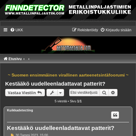
UKK
Rekisteröidy
Kirjaudu sisään
Etusivu
~ Suomen ensimmäinen virallinen aarteenetsintäfoorumi ~
Kestääkö uudelleenladattavat patterit?
Etsi
Tarkennet
Vastaa Viestiin
5 viestiä • Sivu
1
/
1
Kuikkadetecting
Kestääkö uudelleenladattavat patterit?
V
30 Tammi 2023, 15:00