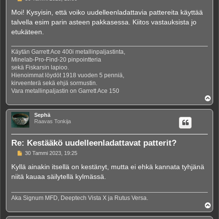
i
e
Moi! Kysyisin, että voiko uudelleenladattavia pattereita käyttää
s
talvella esim parin asteen pakkasessa. Kiitos vastauksista jo
t
i
etukäteen.
Käytän Garrett Ace 400i metallinpaljastinta,
Minelab-Pro-Find-20 pinpointteria
sekä Fiskarsin lapioo.
Hienoimmat löydöt 1918 vuoden 5 penniä,
kirveenterä sekä ehjä sormustin.
Vara metallinpaljastin on Garrett Ace 150
Y
l
ö
Sephä
s
Raavas Tonkija
Re: Kestääkö uudelleenladattavat patterit?
V
30 Tammi 2023, 19:25
i
e
Kyllä ainakin itsellä on kestänyt, mutta ei ehkä kannata tyhjänä
s
niitä kauaa säilytellä kylmässä.
t
i
Aka Signum MFD, Deeptech Vista X ja Rutus Versa.
Y
l
ö