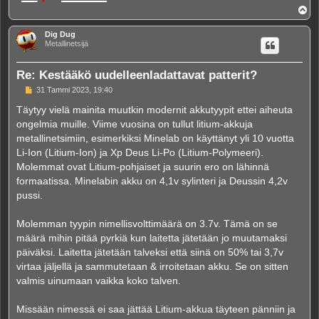
Y
l
ö
Dig Dug
s
Metallinetsijä
Re: Kestääkö uudelleenladattavat patterit?
V
31 Tammi 2023, 19:40
i
e
Täytyy vielä mainita muutkin modernit akkutyypit ettei aiheuta
s
ongelmia muille. Viime vuosina on tullut litium-akkuja
t
i
metallinetsimiin, esimerkiksi Minelab on käyttänyt yli 10 vuotta
Li-Ion (Litium-Ion) ja Xp Deus Li-Po (Litium-Polymeeri).
Molemmat ovat Litium-pohjaiset ja suurin ero on lähinnä
formaatissa. Minelabin akku on 4,1v sylinteri ja Deussin 4,2v
pussi.
Molemman tyypin nimellisvolttimäärä on 3.7v. Tämä on se
määrä mihin pitää pyrkiä kun laitetta jätetään jo muutamaksi
päiväksi. Laitetta jätetään talveksi että siinä on 50% tai 3,7v
virtaa jäljellä ja sammutetaan & irroitetaan akku. Se on sitten
valmis uinumaan vaikka koko talven.
Missään nimessä ei saa jättää Litium-akkua täyteen pänniin ja