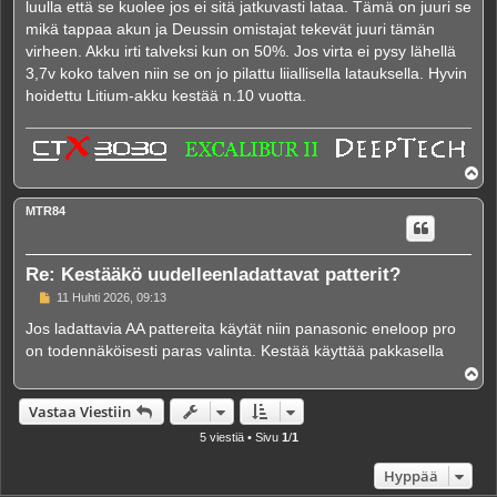
luulla että se kuolee jos ei sitä jatkuvasti lataa. Tämä on juuri se
mikä tappaa akun ja Deussin omistajat tekevät juuri tämän
virheen. Akku irti talveksi kun on 50%. Jos virta ei pysy lähellä
3,7v koko talven niin se on jo pilattu liiallisella latauksella. Hyvin
hoidettu Litium-akku kestää n.10 vuotta.
Y
l
ö
MTR84
s
Re: Kestääkö uudelleenladattavat patterit?
V
11 Huhti 2026, 09:13
i
e
Jos ladattavia AA pattereita käytät niin panasonic eneloop pro
s
on todennäköisesti paras valinta. Kestää käyttää pakkasella
t
i
Y
l
ö
Vastaa Viestiin
s
5 viestiä • Sivu
1
/
1
Hyppää