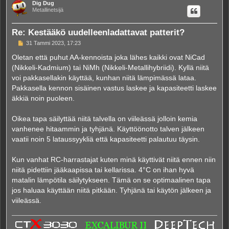
Dig Dug
s
Metallinetsijä
Re: Kestääkö uudelleenladattavat patterit?
V
31 Tammi 2023, 17:23
i
e
Oletan että puhut AA-kennoista joka lähes kaikki ovat NiCad
s
(Nikkeli-Kadmium) tai NiMh (Nikkeli-Metallihybriidi). Kyllä niitä
t
i
voi pakkasellakin käyttää, kunhan niitä lämpimässä lataa.
Pakkasella kennon sisäinen vastus laskee ja kapasiteetti laskee
äkkiä noin puoleen.
Oikea tapa säilyttää niitä talvella on viileässä jolloin kemia
vanhenee hitaammin ja tyhjänä. Käyttöönotto talven jälkeen
vaatii noin 5 lataussyykliä että kapasiteetti palautuu täysin.
Kun vanhat RC-harrastajat kuten minä käyttivät niitä ennen niin
niitä pidettiin jääkaapissa tai kellarissa. 4°C on ihan hyvä
matalin lämpötila säilytykseen. Tämä on se optimaalinen tapa
jos haluaa käyttään niitä pitkään. Tyhjänä tai käytön jälkeen ja
viileässä.