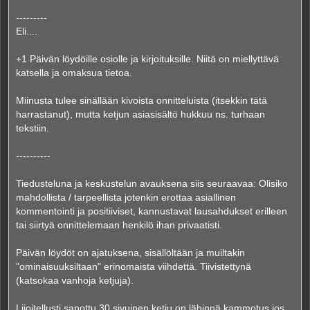
---------
Eli....
+1 Päivän löydöille osiolle ja kirjoituksille. Niitä on miellyttävä
katsella ja omaksua tietoa.
Miinusta tulee sinällään kivoista onnitteluista (itsekkin tätä
harrastanut), mutta ketjun asiasisältö hukkuu ns. turhaan
tekstiin.
----------
Tiedusteluna ja keskustelun avauksena siis seuraavaa: Olisiko
mahdollista / tarpeellista jotenkin erottaa asiallinen
kommentointi ja positiiviset, kannustavat lausahdukset erilleen
tai siirtyä onnittelemaan henkilö ihan privaatisti.
Päivän löydöt on ajatuksena, sisällöltään ja muiltakin
"ominaisuuksiltaan" erinomaista viihdettä. Tiivistettynä
(katsokaa vanhoja ketjuja).
Liioitellusti sanottu 30 sivuinen ketju on lähinnä kammotus jos