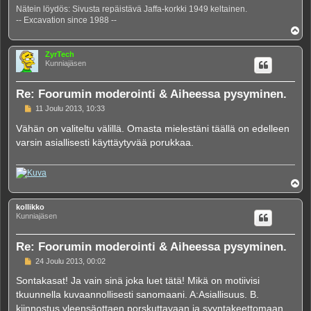
Nätein löydös: Sivusta repäistävä Jaffa-korkki 1949 keltainen.
-- Excavation since 1988 --
Y
l
ö
ZyrTech
s
Kunniajäsen
Re: Foorumin moderointi & Aiheessa pysyminen.
V
11 Joulu 2013, 10:33
i
e
Vähän on valiteltu välillä. Omasta mielestäni täällä on edelleen
s
varsin asiallisesti käyttäytyvää porukkaa.
t
i
Y
l
ö
kollikko
s
Kunniajäsen
Re: Foorumin moderointi & Aiheessa pysyminen.
V
24 Joulu 2013, 00:02
i
e
Sontakasat! Ja vain sinä joka luet tätä! Mikä on motiivisi
s
tkuunnella kuvaannollisesti sanomaani. A:Asiallisuus. B.
t
i
kiinnostus yleensäottaen porskuttavaan ja syyntakeettomaan