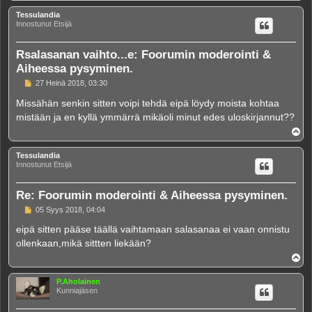
l
ö
Tessulandia
s
Innostunut Etsijä
Rsalasanan vaihto...e: Foorumin moderointi &
Aiheessa pysyminen.
V
27 Heinä 2018, 03:30
i
e
Missähän senkin sitten voipi tehdä eipä löydy moista kohtaa
s
mistään ja en kyllä ymmärrä mikäoli minut edes uloskirjannut??
t
i
Y
l
ö
Tessulandia
s
Innostunut Etsijä
Re: Foorumin moderointi & Aiheessa pysyminen.
V
05 Syys 2018, 04:04
i
e
eipä sitten pääse täällä vaihtamaan salasanaa ei vaan onnistu
s
ollenkaan,mikä sittten liekään?
t
i
Y
l
ö
P.Aholainen
s
Kunniajäsen