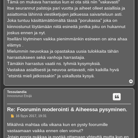
Tämä on mukava harrastus kun ei ota sitä niin "vakavasti"
t
i
Itse seurannut palstoja pari vuotta ja aiheet olleet asiallisia ja
asiattomia lähinnä viestiketjujen jatkuessa saivarteluun asti.
Joka tuntuu käsittämättömältä tässä "porukassa" joka on
kiinnostunut löytämään niitä esineitä jontka joku on hukannut
joskus ennen ja nyt.
Itselläni löytminen vaikka pienimmänkin esineen on aina ahaa
elämys .
Mielummin neuvokaa ja opastakaa uusia tulokkaita tähän
harrastukseen sekä vanhoja harrastajia.
Tämäkin harrastus vaatii ns. tyhmiä kysymyksiä.
Vastakaa asiallisesti ja neuvoa antavasti, niin kaikilla hyvä
"etsintä mieli jatkossakin" ja uskallusta kysyä.
Y
l
ö
Tessulandia
s
Innostunut Etsijä
Re: Foorumin moderointi & Aiheessa pysyminen.
V
16 Syys 2017, 19:31
i
e
Mikähnä mahtaa olla vikana kun en pysty foorumille
s
vastaamaan vaikka ennen olen voinut?
t
i
Jotain eroria pukkaa ja pyytää ottamaan yhteyttä mutta kun en