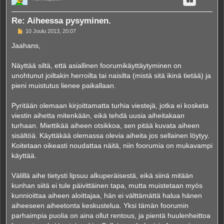
Re: Aiheessa pysyminen.
V
10 Joulu 2013, 20:07
i
e
Jaahans,
s
t
i
Näyttää siltä, että asiallinen foorumikäyttäytyminen on
unohtunut joiltakin herroilta tai naisilta (mistä sitä ikinä tietää) ja
pieni muistutus lienee paikallaan.
Pyritään olemaan kirjoittamatta turhia viestejä, jotka ei kosketa
viestin aihetta mitenkään, eikä tehdä uusia aiheitakaan
turhaan. Miettikää aiheen otsikkoa, sen pitää kuvata aiheen
sisältöä. Käyttäkää olemassa olevia aiheita jos sellainen löytyy.
Koitetaan oikeasti noudattaa näitä, niin foorumia on mukavampi
käyttää.
Välillä aihe tietysti lipsuu alkuperäisestä, eikä siinä mitään
kunhan siitä ei tule päivittäinen tapa, mutta muistetaan myös
kunnioittaa aiheen aloittajaa, hän ei välttämättä halua hänen
aiheeseen aiheetonta keskustelua. Yksi tämän foorumin
parhaimpia puolia on aina ollut rentous, ja pientä huulenheittoa