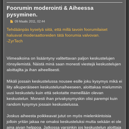
Foorumin moderointi & Aiheessa
pysyminen.
V
09 Maalis 2011, 02:44
i
e
Tehdäänpäs kyselyä siitä, että millä tavoin foorumilaiset
s
haluavat moderaattoreiden tätä foorumia valvovan.
t
i
-ZyrTech
Viimeaikoina on lisääntyny valitettavan paljon keskustelujen
rönsyilemistä. Näistä minä saan monesti viestejä keskustelujen
aloittajilta ja ihan aiheellisesti.
Mikäli jossain keskustelussa nousee esille joku kysymys mikä ei
liity alkuperäiseen keskustelunaiheeseen, aloittakaa mielummin
uusi keskustelu kuin että sekotatte meneillään olevan
keskustelun. Monesti ihan privakysymyskin olisi parempi kuin
random kysymys jossain keskustelussa.
Joskus aiheesta poikkeavat jutut on myös mielenkiintoisia
jolloin yritän jakaa ne omaksi keskusteluksi mutta sekään ei ole
aina aivan helppoa. Jatkossa varsinkin jos keskustelun aloittaja