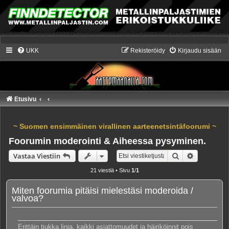
UKK
Rekisteröidy
Kirjaudu sisään
Etusivu
~ Suomen ensimmäinen virallinen aarteenetsintäfoorumi ~
Foorumin moderointi & Aiheessa pysyminen.
Etsi
Tarkennet
Vastaa Viestiin
21 viestiä • Sivu
1
/
1
Miten foorumia pitäisi mielestäsi moderoida /
valvoa?
Erittäin tiukka linja, kaikki asiattomuudet ja häiriköinnit pois