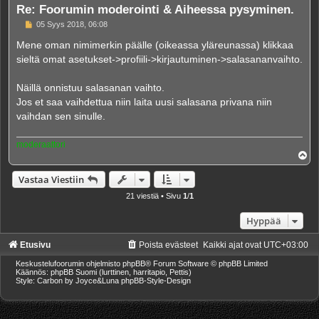
Re: Foorumin moderointi & Aiheessa pysyminen.
V
05 Syys 2018, 06:08
i
e
Mene oman nimimerkin päälle (oikeassa yläreunassa) klikkaa
s
sieltä omat asetukset->profiili->kirjautuminen->salasananvaihto.
t
i
Näillä onnistuu salasanan vaihto.
Jos et saa vaihdettua niin laita uusi salasana privana niin
vaihdan sen sinulle.
moderaattori
Y
l
ö
Vastaa Viestiin
s
21 viestiä • Sivu
1
/
1
Hyppää
Etusivu
Poista evästeet
Kaikki ajat ovat
UTC+03:00
Keskustelufoorumin ohjelmisto
phpBB
® Forum Software © phpBB Limited
Käännös: phpBB Suomi (lurttinen, harritapio, Pettis)
Style: Carbon by Joyce&Luna
phpBB-Style-Design