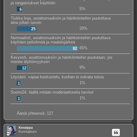
ja rangaistukset käyttöön
5%
6
Tiukka linja, asiattomuuksiin ja häiriköinteihin puututtava
aina jollain tavoin
20%
25
Normaalisti, asiattomuuksiin ja häiriköinteihin puututtava
käyttäen pelisilmää ja maalaisjärkeä
65%
82
Kevyesti, asiattomuuksiin ja häiriköinteihin puututaan, jos
menee älyttömyyksiin
9%
12
Löysästi, vapaa keskustelu, kunhan ei solvata toisia
1%
1
Suomi24, täällä mitään moderaattoreita tarvita!
1%
1
Ääniä yhteensä:
127
Keseppa
Kunniajäsen