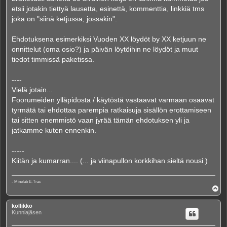
etsii jotakin tiettyä lausetta, esinettä, kommenttia, linkkiä tms
joka on "siinä ketjussa, jossakin".
Ehdotuksena esimerkiksi Vuoden XX löydöt by XX ketjuun ne
onnittelut (oma osio?) ja päivän löytöihin ne löydöt ja muut
tiedot timmissä paketissa.
----
Vielä jotain...
Foorumeiden ylläpidosta / käytöstä vastaavat varmaan osaavat
tyrmätä tai ehdottaa parempia ratkaisuja sisällön erottamiseen
tai sitten enemmistö vaan jyrää tämän ehdotuksen yli ja
jatkamme kuten ennenkin.
-----
Kiitän ja kumarran.... (... ja viinapullon korkkihan sieltä nousi )
- Minelab E-Trac
Y
l
ö
kollikko
s
Kunniajäsen