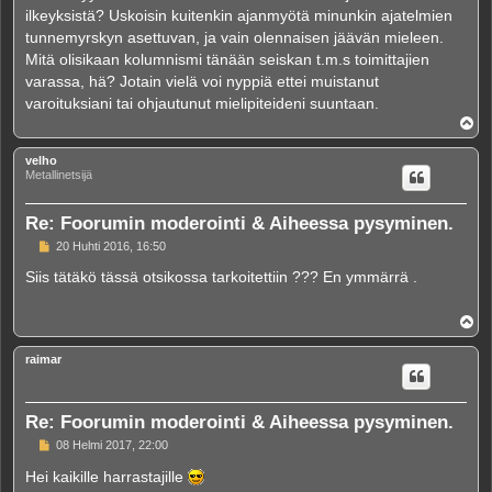
i
ilkeyksistä? Uskoisin kuitenkin ajanmyötä minunkin ajatelmien
tunnemyrskyn asettuvan, ja vain olennaisen jäävän mieleen.
Mitä olisikaan kolumnismi tänään seiskan t.m.s toimittajien
varassa, hä? Jotain vielä voi nyppiä ettei muistanut
varoituksiani tai ohjautunut mielipiteideni suuntaan.
Y
l
ö
velho
s
Metallinetsijä
Re: Foorumin moderointi & Aiheessa pysyminen.
V
20 Huhti 2016, 16:50
i
e
Siis tätäkö tässä otsikossa tarkoitettiin ??? En ymmärrä .
s
t
i
Y
l
ö
raimar
s
Re: Foorumin moderointi & Aiheessa pysyminen.
V
08 Helmi 2017, 22:00
i
e
Hei kaikille harrastajille
s