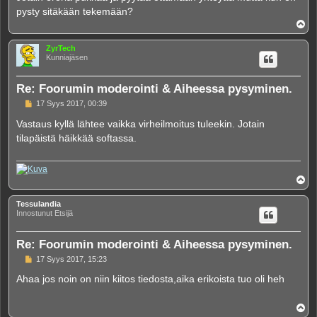
pysty sitäkään tekemään?
Y
l
ö
ZyrTech
s
Kunniajäsen
Re: Foorumin moderointi & Aiheessa pysyminen.
V
17 Syys 2017, 00:39
i
e
Vastaus kyllä lähtee vaikka virheilmoitus tuleekin. Jotain
s
tilapäistä häikkää softassa.
t
i
Y
l
ö
Tessulandia
s
Innostunut Etsijä
Re: Foorumin moderointi & Aiheessa pysyminen.
V
17 Syys 2017, 15:23
i
e
Ahaa jos noin on niin kiitos tiedosta,aika erikoista tuo oli heh
s
t
i
Y