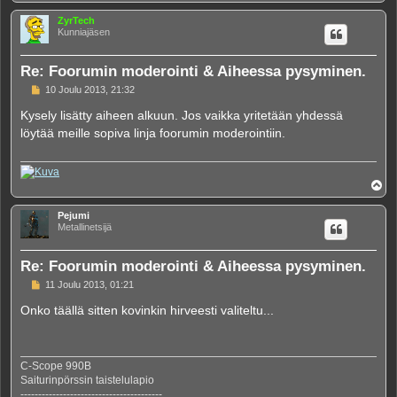
l
ö
ZyrTech
s
Kunniajäsen
Re: Foorumin moderointi & Aiheessa pysyminen.
V
10 Joulu 2013, 21:32
i
e
Kysely lisätty aiheen alkuun. Jos vaikka yritetään yhdessä
s
löytää meille sopiva linja foorumin moderointiin.
t
i
Y
l
ö
Pejumi
s
Metallinetsijä
Re: Foorumin moderointi & Aiheessa pysyminen.
V
11 Joulu 2013, 01:21
i
e
Onko täällä sitten kovinkin hirveesti valiteltu...
s
t
i
C-Scope 990B
Saiturinpörssin taistelulapio
----------------------------------------