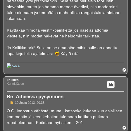
harrastaa yksi jos toinenkin. Sellaisena haluaisin foorumin
olevankin, mutta jos homma menee överiksi, niin moderointi
tulee olemaan jyrkempää ja mahdollisia rangaistuksia aletaan
jakamaan.
Käyttäkää "ilmoita viesti" -painiketta jos näet asiattomia
viestejä, niin modet näkevät ne helpomin tarkistaa.
Ja Kollikko prkl! Sulla on se oma aihe mihin sulle on annettu
lupa kirjoitella ajatelmiasi.
Käytä sitä.
Y
l
ö
kollikko
s
Kunniajäsen
Re: Aiheessa pysyminen.
V
10 Joulu 2013, 20:33
i
e
O.G. Innostun vähästä, mutta...katsooko kukaan kun asiallisen
s
kommentin jälkeen kehoitan tulemaan kollikon putkaan
t
i
rupattelemaan. Koitetaan nyt sitten....201
Y