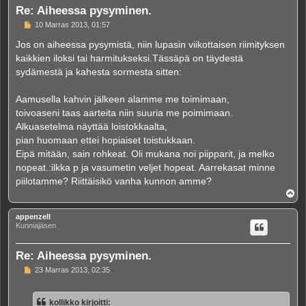
Re: Aiheessa pysyminen.
V
10 Marras 2013, 01:57
i
e
Jos on aiheessa pysymistä, niin lupasin viikottaisen riimityksen
s
kaikkien iloksi tai harmitukseksi.Tässäpä on täydestä
t
i
sydämestä ja kahesta sormesta sitten:
Aamusella kahvin jälkeen alamme me toimimaan,
toivoaseni taas aarteita niin suuria me poimimaan.
Alkuasetelma näyttää loistokkaalta,
pian huomaan ettei hopiaiset toistukkaan.
Eipä mitään, sain rohkeat. Oli mukana noi piipparit, ja melko
nopeat.:ilkka p ja vasumetin veljet hopeat. Aarrekasat minne
piilotamme? Riittäisikö vanha kunnon amme?
Y
l
ö
appenzell
s
Kunniajäsen
Re: Aiheessa pysyminen.
V
23 Marras 2013, 02:35
i
e
s
kollikko kirjoitti:
t