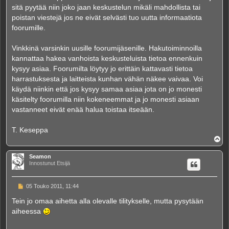
sitä pyytää niin joko jaan keskustelun mikäli mahdollista tai
poistan viestejä jos ne eivät selvästi tuo uutta informaatiota
foorumille.
Vinkkinä varsinkin uusille foorumijäsenille. Hakutoiminnoilla
kannattaa hakea vanhoista keskusteluista tietoa ennenkuin
kysyy asiaa. Foorumilta löytyy jo erittäin kattavasti tietoa
harrastuksesta ja laitteista kunhan vähän näkee vaivaa. Voi
käydä niinkin että jos kysyy samaa asiaa jota on jo monesti
käsitelty foorumilla niin kokeneemmat ja jo monesti asiaan
vastanneet eivät enää halua toistaa itseään.
T. Keseppa
Y
l
ö
Seamon
s
Innostunut Etsijä
V
05 Touko 2011, 11:44
i
e
Tein jo omaa aihetta alla olevalle tilitykselle, mutta pysytään
s
aiheessa
t
i