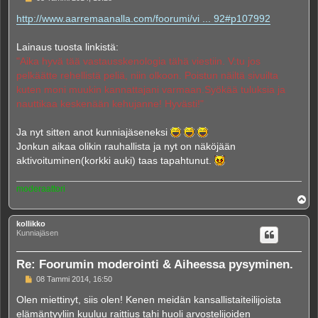
i
e
http://www.aarremaanalla.com/foorumi/vi ... 92#p107992
s
t
i
Lainaus tuosta linkistä:
"Aika hyvä tää vastausskenologia tähä viestiin. V:tu jos
pelkäätte rehellistä peliä, niin olkoon. Poistun näiltä sivuilta
kuten moni muukin kannattajani varmaan.Syökää tuluksia ja
nauttikaa keskenään kehujanne! Hyvästi!"
Ja nyt sitten anot kunniajäseneksi
Jonkun aikaa olikin rauhallista ja nyt on näköjään
aktivoituminen(korkki auki) taas tapahtunut.
moderaattori
Y
l
ö
kollikko
s
Kunniajäsen
Re: Foorumin moderointi & Aiheessa pysyminen.
V
08 Tammi 2014, 16:50
i
e
Olen miettinyt, siis olen! Kenen meidän kansallistaiteilijoista
s
elämäntyyliin kuuluu raittius tahi huoli arvostelijoiden
t