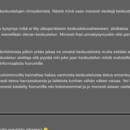
 keskustelujen rönsyilemistä. Näistä minä saan monesti viestejä keskust
u kysymys mikä ei liity alkuperäiseen keskustelunaiheeseen, aloittakaa
 meneillään olevan keskustelun. Monesti ihan privakysymyskin olisi pa
nkiintoisia jolloin yritän jakaa ne omaksi keskusteluksi mutta sekään e
ustelun aloittaja sitä pyytää niin joko jaan keskustelun mikäli mahdollis
 informaatiota foorumille.
akutoiminnoilla kannattaa hakea vanhoista keskusteluista tietoa ennenku
avasti tietoa harrastuksesta ja laitteista kunhan vähän näkee vaivaa. Voi
monesti käsitelty foorumilla niin kokeneemmat ja jo monesti asiaan vast
, mutta pysytään aiheessa