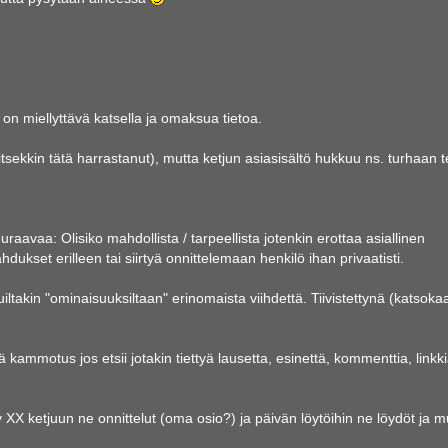
itä on miellyttävä katsella ja omaksua tietoa.
(itsekkin tätä harrastanut), mutta ketjun asiasisältö hukkuu ns. turhaan te
aavaa: Olisiko mahdollista / tarpeellista jotenkin erottaa asiallinen
dukset erilleen tai siirtyä onnittelemaan henkilö ihan privaatisti.
iltakin "ominaisuuksiltaan" erinomaista viihdettä. Tiivistettynä (katsoka
nä kammotus jos etsii jotakin tiettyä lausetta, esinettä, kommenttia, linkk
X ketjuun ne onnittelut (oma osio?) ja päivän löytöihin ne löydöt ja m