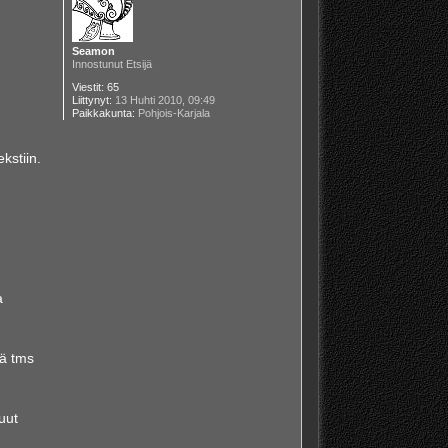
Seamon
Innostunut Etsijä
Viestit:
65
Liittynyt:
13 Huhti 2010, 09:49
Paikkakunta:
Pohjois-Karjala
kstiin.
a
iä tms
uut