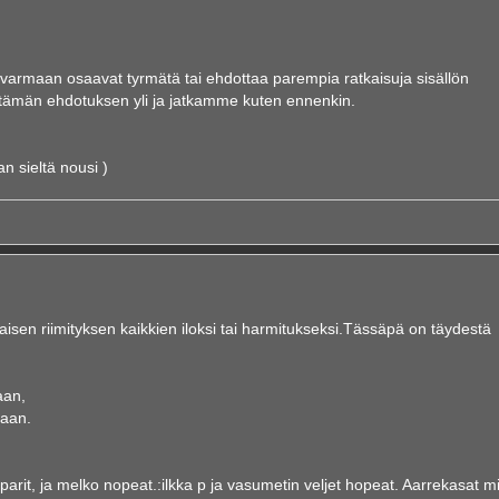
 varmaan osaavat tyrmätä tai ehdottaa parempia ratkaisuja sisällön
 tämän ehdotuksen yli ja jatkamme kuten ennenkin.
an sieltä nousi )
taisen riimityksen kaikkien iloksi tai harmitukseksi.Tässäpä on täydestä
aan,
maan.
parit, ja melko nopeat.:ilkka p ja vasumetin veljet hopeat. Aarrekasat m