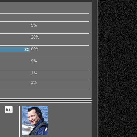
5%
20%
65%
82
9%
1%
1%