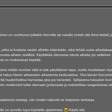
nen on unohtunut joiltakin herroilta tai naisilta (mistä sitä ikinä tietää) j
, jotka ei kosketa viestin aihetta mitenkään, eikä tehdä uusia aiheitakaa
kuvata aiheen sisältöä. Käyttäkää olemassa olevia aiheita jos sellainen 
umia on mukavampi käyttää.
ä siinä mitään kunhan siitä ei tule päivittäinen tapa, mutta muistetaan my
ättä halua hänen aiheeseen aiheetonta keskustelua. Yksi tämän foorumi
entä huulenheittoa harrastaa yksi jos toinenkin. Sellaisena haluaisin foo
iin moderointi tulee olemaan jyrkempää ja mahdollisia rangaistuksia a
 asiattomia viestejä, niin modet näkevät ne helpomin tarkistaa.
le on annettu lupa kirjoitella ajatelmiasi.
Käytä sitä.