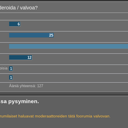
deroida / valvoa?
6
25
12
oisia
1
1
Ääniä yhteensä:
127
ssa pysyminen.
oorumilaiset haluavat moderaattoreiden tätä foorumia valvovan.