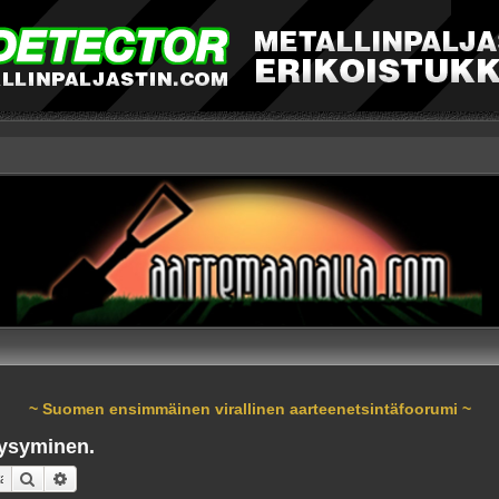
~ Suomen ensimmäinen virallinen aarteenetsintäfoorumi ~
ysyminen.
Etsi
Tarkennettu haku