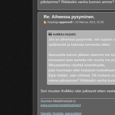
piilotamme? Riittäisikö vanha kunnon amme?
Re: Aiheessa pysyminen.
V
Kirjoittaja
appenzell
»
23 Marras 2013, 02:35
i
e
s
kollikko kirjoitti:
t
i
Jos on aiheessa pysymistä, niin lupasin v
sydämestä ja kahesta sormesta sitten:
Aamusella kahvin jälkeen alamme me to
toivoaseni taas aarteita niin suuria me 
Alkuasetelma näyttää loistokkaalta,
pian huomaan ettei hopiaiset toistukkaan
Eipä mitään, sain rohkeat. Oli mukana noi
minne piilotamme? Riittäisikö vanha k
Sori muuten Kollikko näin julkisesti etten va
Suomen Metallinetsijät ry
www.suomenmetallinetsijat.fi
Vieraile Youtube -kanavallani