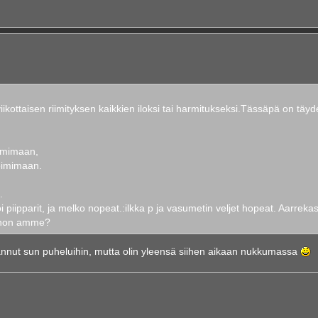
iikottaisen riimityksen kaikkien iloksi tai harmitukseksi.Tässäpä on täyd
imimaan,
poimimaan.
.
 piipparit, ja melko nopeat.:ilkka p ja vasumetin veljet hopeat. Aarreka
unnon amme?
stannut sun puheluihin, mutta olin yleensä siihen aikaan nukkumassa