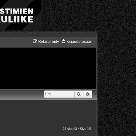
Rekisteröidy
Kirjaudu sisään
Etsi
Tarkennettu haku
21 viestiä • Sivu
1
/
1