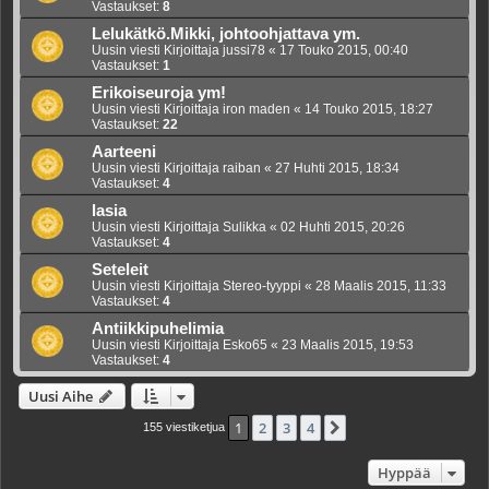
Vastaukset:
8
Lelukätkö.Mikki, johtoohjattava ym.
Uusin viesti Kirjoittaja
jussi78
«
17 Touko 2015, 00:40
Vastaukset:
1
Erikoiseuroja ym!
Uusin viesti Kirjoittaja
iron maden
«
14 Touko 2015, 18:27
Vastaukset:
22
Aarteeni
Uusin viesti Kirjoittaja
raiban
«
27 Huhti 2015, 18:34
Vastaukset:
4
lasia
Uusin viesti Kirjoittaja
Sulikka
«
02 Huhti 2015, 20:26
Vastaukset:
4
Seteleit
Uusin viesti Kirjoittaja
Stereo-tyyppi
«
28 Maalis 2015, 11:33
Vastaukset:
4
Antiikkipuhelimia
Uusin viesti Kirjoittaja
Esko65
«
23 Maalis 2015, 19:53
Vastaukset:
4
Uusi Aihe
1
2
3
4
Seuraava
155 viestiketjua
Hyppää