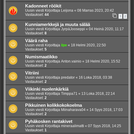
Kadonneet röökit
Uusin viesti Kirjoittaja
Leijona
«
08 Marras 2023, 20:42
Vastaukset:
44
1
2
Kunniamerkkejä ja muuta sälää
Uusin viesti Kirjoittaja
JyrpäJooseppi
«
04 Heinä 2020, 11:17
Vastaukset:
8
Väärä raha
Uusin viesti Kirjoittaja
iipe
«
18 Helmi 2020, 22:50
Vastaukset:
5
Numismaatikko
Uusin viesti Kirjoittaja
Anton.vainio
«
18 Helmi 2020, 15:52
Vastaukset:
2
Vitriini
Uusin viesti Kirjoittaja
predator
«
16 Loka 2018, 03:38
Vastaukset:
2
Viikinki nuolenkärkiä
Uusin viesti Kirjoittaja
Timppa71
«
13 Loka 2018, 22:14
Vastaukset:
2
Pikkuinen kolikkokokoelma
Uusin viesti Kirjoittaja
Miinaharava04
«
14 Syys 2018, 17:03
Vastaukset:
2
Pyhäkosken rantakivet
Uusin viesti Kirjoittaja
mineraalimatti
«
07 Syys 2018, 14:25
Vastaukset:
1