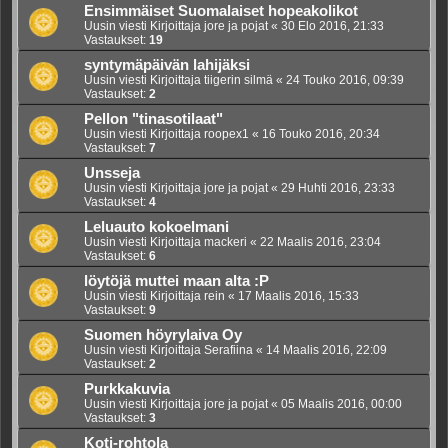
Ensimmäiset Suomalaiset hopeakolikot
Uusin viesti Kirjoittaja
jore ja pojat
«
30 Elo 2016, 21:33
Vastaukset:
19
syntymäpäivän lahijäksi
Uusin viesti Kirjoittaja
tiigerin silmä
«
24 Touko 2016, 09:39
Vastaukset:
2
Pellon "tinasotilaat"
Uusin viesti Kirjoittaja
roopex1
«
16 Touko 2016, 20:34
Vastaukset:
7
Unsseja
Uusin viesti Kirjoittaja
jore ja pojat
«
29 Huhti 2016, 23:33
Vastaukset:
4
Leluauto kokoelmani
Uusin viesti Kirjoittaja
mackeri
«
22 Maalis 2016, 23:04
Vastaukset:
6
löytöjä muttei maan alta :P
Uusin viesti Kirjoittaja
rein
«
17 Maalis 2016, 15:33
Vastaukset:
9
Suomen höyrylaiva Oy
Uusin viesti Kirjoittaja
Serafiina
«
14 Maalis 2016, 22:09
Vastaukset:
2
Purkkakuvia
Uusin viesti Kirjoittaja
jore ja pojat
«
05 Maalis 2016, 00:00
Vastaukset:
3
Koti-rohtola