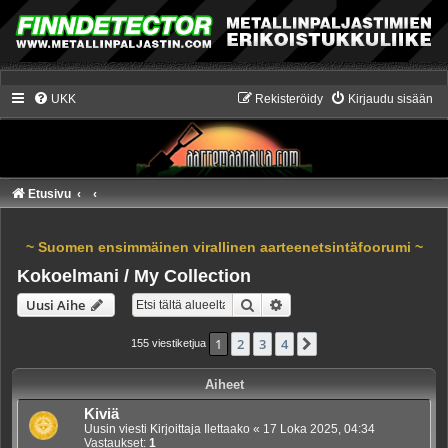
UKK
Rekisteröidy
Kirjaudu sisään
Etusivu
~ Suomen ensimmäinen virallinen aarteenetsintäfoorumi ~
Kokoelmani / My Collection
Etsi
Tarkennettu haku
Uusi Aihe
1
2
3
4
Seuraava
155 viestiketjua
Aiheet
Kiviä
Uusin viesti Kirjoittaja
Ilettaako
«
17 Loka 2025, 04:34
Vastaukset:
1