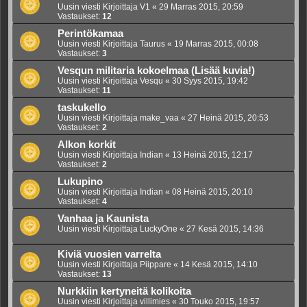
Uusin viesti Kirjoittaja
V1
«
29 Marras 2015, 20:59
Vastaukset:
12
Perintökamaa
Uusin viesti Kirjoittaja
Taurus
«
19 Marras 2015, 00:08
Vastaukset:
3
Vesqun militaria kokoelmaa (Lisää kuvia!)
Uusin viesti Kirjoittaja
Vesqu
«
30 Syys 2015, 19:42
Vastaukset:
11
taskukello
Uusin viesti Kirjoittaja
make_vaa
«
27 Heinä 2015, 20:53
Vastaukset:
2
Alkon korkit
Uusin viesti Kirjoittaja
Indian
«
13 Heinä 2015, 12:17
Vastaukset:
2
Lukupino
Uusin viesti Kirjoittaja
Indian
«
08 Heinä 2015, 20:10
Vastaukset:
4
Vanhaa ja Kaunista
Uusin viesti Kirjoittaja
LuckyOne
«
27 Kesä 2015, 14:36
Kiviä vuosien varrelta
Uusin viesti Kirjoittaja
Piippare
«
14 Kesä 2015, 14:10
Vastaukset:
13
Nurkkiin kertyneitä kolikoita
Uusin viesti Kirjoittaja
villimies
«
30 Touko 2015, 19:57