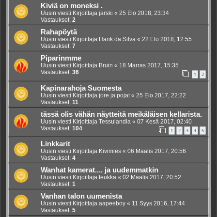
Kiviä on moneksi .
Uusin viesti Kirjoittaja
jarski
«
25 Elo 2018, 23:34
Vastaukset:
2
Rahapöytä
Uusin viesti Kirjoittaja
Hank da Silva
«
22 Elo 2018, 12:55
Vastaukset:
7
Piparinmme
Uusin viesti Kirjoittaja
Bruin
«
18 Marras 2017, 15:35
Vastaukset:
36
1
2
Kapinarahoja Suomesta
Uusin viesti Kirjoittaja
jore ja pojat
«
25 Elo 2017, 22:22
Vastaukset:
11
tässä olis vähän näytteitä meikäläisen kellarista.
Uusin viesti Kirjoittaja
Tessulandia
«
07 Kesä 2017, 02:40
Vastaukset:
104
1
2
3
4
5
Linkkarit
Uusin viesti Kirjoittaja
Kivimies
«
06 Maalis 2017, 20:56
Vastaukset:
4
Wanhat kamerat.... ja uudemmatkin
Uusin viesti Kirjoittaja
teukka
«
02 Maalis 2017, 20:52
Vastaukset:
1
Vanhan talon uumenista
Uusin viesti Kirjoittaja
aapeeboy
«
11 Syys 2016, 17:44
Vastaukset:
5