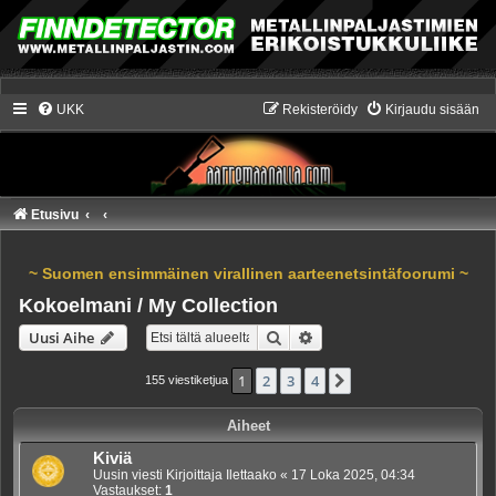
UKK
Rekisteröidy
Kirjaudu sisään
Etusivu
~ Suomen ensimmäinen virallinen aarteenetsintäfoorumi ~
Kokoelmani / My Collection
Etsi
Tarkennettu haku
Uusi Aihe
1
2
3
4
Seuraava
155 viestiketjua
Aiheet
Kiviä
Uusin viesti Kirjoittaja
Ilettaako
«
17 Loka 2025, 04:34
Vastaukset:
1