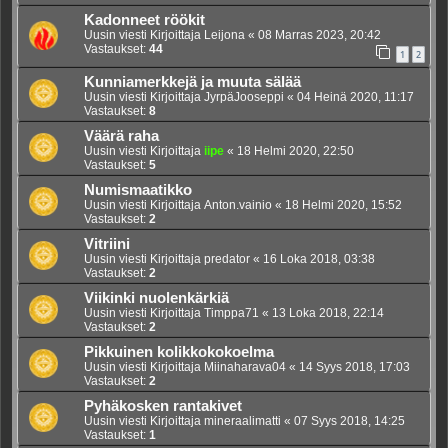
Kadonneet röökit
Uusin viesti Kirjoittaja
Leijona
«
08 Marras 2023, 20:42
Vastaukset:
44
1
2
Kunniamerkkejä ja muuta sälää
Uusin viesti Kirjoittaja
JyrpäJooseppi
«
04 Heinä 2020, 11:17
Vastaukset:
8
Väärä raha
Uusin viesti Kirjoittaja
iipe
«
18 Helmi 2020, 22:50
Vastaukset:
5
Numismaatikko
Uusin viesti Kirjoittaja
Anton.vainio
«
18 Helmi 2020, 15:52
Vastaukset:
2
Vitriini
Uusin viesti Kirjoittaja
predator
«
16 Loka 2018, 03:38
Vastaukset:
2
Viikinki nuolenkärkiä
Uusin viesti Kirjoittaja
Timppa71
«
13 Loka 2018, 22:14
Vastaukset:
2
Pikkuinen kolikkokokoelma
Uusin viesti Kirjoittaja
Miinaharava04
«
14 Syys 2018, 17:03
Vastaukset:
2
Pyhäkosken rantakivet
Uusin viesti Kirjoittaja
mineraalimatti
«
07 Syys 2018, 14:25
Vastaukset:
1