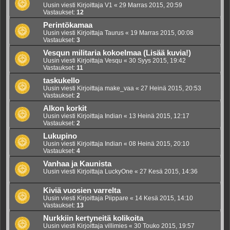
Uusin viesti Kirjoittaja
V1
«
29 Marras 2015, 20:59
Vastaukset:
12
Perintökamaa
Uusin viesti Kirjoittaja
Taurus
«
19 Marras 2015, 00:08
Vastaukset:
3
Vesqun militaria kokoelmaa (Lisää kuvia!)
Uusin viesti Kirjoittaja
Vesqu
«
30 Syys 2015, 19:42
Vastaukset:
11
taskukello
Uusin viesti Kirjoittaja
make_vaa
«
27 Heinä 2015, 20:53
Vastaukset:
2
Alkon korkit
Uusin viesti Kirjoittaja
Indian
«
13 Heinä 2015, 12:17
Vastaukset:
2
Lukupino
Uusin viesti Kirjoittaja
Indian
«
08 Heinä 2015, 20:10
Vastaukset:
4
Vanhaa ja Kaunista
Uusin viesti Kirjoittaja
LuckyOne
«
27 Kesä 2015, 14:36
Kiviä vuosien varrelta
Uusin viesti Kirjoittaja
Piippare
«
14 Kesä 2015, 14:10
Vastaukset:
13
Nurkkiin kertyneitä kolikoita
Uusin viesti Kirjoittaja
villimies
«
30 Touko 2015, 19:57