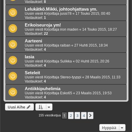
Vastaukset:
8
Lelukätkö.Mikki, johtoohjattava ym.
Uusin viesti Kirjoittaja
jussi78
«
17 Touko 2015, 00:40
Vastaukset:
1
Erikoiseuroja ym!
Uusin viesti Kirjoittaja
iron maden
«
14 Touko 2015, 18:27
Vastaukset:
22
Aarteeni
Uusin viesti Kirjoittaja
raiban
«
27 Huhti 2015, 18:34
Vastaukset:
4
lasia
Uusin viesti Kirjoittaja
Sulikka
«
02 Huhti 2015, 20:26
Vastaukset:
4
Seteleit
Uusin viesti Kirjoittaja
Stereo-tyyppi
«
28 Maalis 2015, 11:33
Vastaukset:
4
Antiikkipuhelimia
Uusin viesti Kirjoittaja
Esko65
«
23 Maalis 2015, 19:53
Vastaukset:
4
Uusi Aihe
1
2
3
4
Seuraava
155 viestiketjua
Hyppää