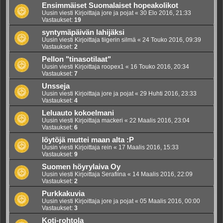
Ensimmäiset Suomalaiset hopeakolikot
Uusin viesti Kirjoittaja
jore ja pojat
«
30 Elo 2016, 21:33
Vastaukset:
19
syntymäpäivän lahijäksi
Uusin viesti Kirjoittaja
tiigerin silmä
«
24 Touko 2016, 09:39
Vastaukset:
2
Pellon "tinasotilaat"
Uusin viesti Kirjoittaja
roopex1
«
16 Touko 2016, 20:34
Vastaukset:
7
Unsseja
Uusin viesti Kirjoittaja
jore ja pojat
«
29 Huhti 2016, 23:33
Vastaukset:
4
Leluauto kokoelmani
Uusin viesti Kirjoittaja
mackeri
«
22 Maalis 2016, 23:04
Vastaukset:
6
löytöjä muttei maan alta :P
Uusin viesti Kirjoittaja
rein
«
17 Maalis 2016, 15:33
Vastaukset:
9
Suomen höyrylaiva Oy
Uusin viesti Kirjoittaja
Serafiina
«
14 Maalis 2016, 22:09
Vastaukset:
2
Purkkakuvia
Uusin viesti Kirjoittaja
jore ja pojat
«
05 Maalis 2016, 00:00
Vastaukset:
3
Koti-rohtola