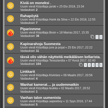
Kiviä on moneksi .
Uusin viesti Kirjoittaja
jarski
«
25 Elo 2018, 23:34
Vastaukset:
2
Rahapöytä
Uusin viesti Kirjoittaja
Hank da Silva
«
22 Elo 2018, 12:55
Vastaukset:
7
Piparinmme
Uusin viesti Kirjoittaja
Bruin
«
18 Marras 2017, 15:35
Vastaukset:
36
1
2
Kapinarahoja Suomesta
Uusin viesti Kirjoittaja
jore ja pojat
«
25 Elo 2017, 22:22
Vastaukset:
11
tässä olis vähän näytteitä meikäläisen kellarista.
Uusin viesti Kirjoittaja
Tessulandia
«
07 Kesä 2017, 02:40
Vastaukset:
104
1
2
3
4
5
Linkkarit
Uusin viesti Kirjoittaja
Kivimies
«
06 Maalis 2017, 20:56
Vastaukset:
4
Wanhat kamerat.... ja uudemmatkin
Uusin viesti Kirjoittaja
teukka
«
02 Maalis 2017, 20:52
Vastaukset:
1
Vanhan talon uumenista
Uusin viesti Kirjoittaja
aapeeboy
«
11 Syys 2016, 17:44
Vastaukset:
5