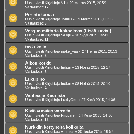
Uusin viesti Kirjoittaja
V1
«
29 Marras 2015, 20:59
Vastaukset:
12
Perintökamaa
Uusin viesti Kirjoittaja
Taurus
«
19 Marras 2015, 00:08
Vastaukset:
3
Vesqun militaria kokoelmaa (Lisää kuvia!)
Uusin viesti Kirjoittaja
Vesqu
«
30 Syys 2015, 19:42
Vastaukset:
11
taskukello
Uusin viesti Kirjoittaja
make_vaa
«
27 Heinä 2015, 20:53
Vastaukset:
2
Alkon korkit
Uusin viesti Kirjoittaja
Indian
«
13 Heinä 2015, 12:17
Vastaukset:
2
Lukupino
Uusin viesti Kirjoittaja
Indian
«
08 Heinä 2015, 20:10
Vastaukset:
4
Vanhaa ja Kaunista
Uusin viesti Kirjoittaja
LuckyOne
«
27 Kesä 2015, 14:36
Kiviä vuosien varrelta
Uusin viesti Kirjoittaja
Piippare
«
14 Kesä 2015, 14:10
Vastaukset:
13
Nurkkiin kertyneitä kolikoita
Uusin viesti Kirjoittaja
villimies
«
30 Touko 2015, 19:57