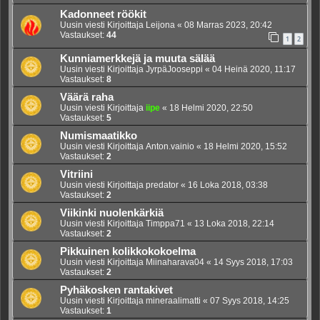
Kadonneet röökit
Uusin viesti Kirjoittaja
Leijona
«
08 Marras 2023, 20:42
Vastaukset:
44
1
2
Kunniamerkkejä ja muuta sälää
Uusin viesti Kirjoittaja
JyrpäJooseppi
«
04 Heinä 2020, 11:17
Vastaukset:
8
Väärä raha
Uusin viesti Kirjoittaja
iipe
«
18 Helmi 2020, 22:50
Vastaukset:
5
Numismaatikko
Uusin viesti Kirjoittaja
Anton.vainio
«
18 Helmi 2020, 15:52
Vastaukset:
2
Vitriini
Uusin viesti Kirjoittaja
predator
«
16 Loka 2018, 03:38
Vastaukset:
2
Viikinki nuolenkärkiä
Uusin viesti Kirjoittaja
Timppa71
«
13 Loka 2018, 22:14
Vastaukset:
2
Pikkuinen kolikkokokoelma
Uusin viesti Kirjoittaja
Miinaharava04
«
14 Syys 2018, 17:03
Vastaukset:
2
Pyhäkosken rantakivet
Uusin viesti Kirjoittaja
mineraalimatti
«
07 Syys 2018, 14:25
Vastaukset:
1