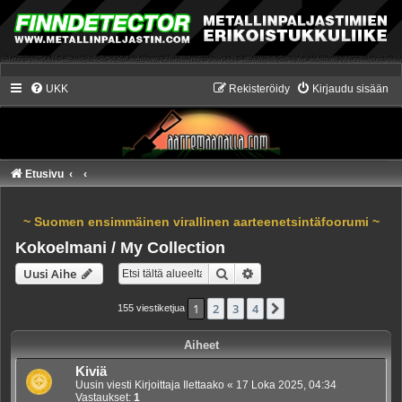
UKK
Rekisteröidy
Kirjaudu sisään
Etusivu
~ Suomen ensimmäinen virallinen aarteenetsintäfoorumi ~
Kokoelmani / My Collection
Etsi
Tarkennettu haku
Uusi Aihe
1
2
3
4
Seuraava
155 viestiketjua
Aiheet
Kiviä
Uusin viesti Kirjoittaja
Ilettaako
«
17 Loka 2025, 04:34
Vastaukset:
1