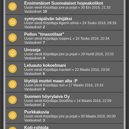
Ensimmäiset Suomalaiset hopeakolikot
Uusin viesti Kirjoittaja
jore ja pojat
«
30 Elo 2016, 21:33
Vastaukset:
19
syntymäpäivän lahijäksi
Uusin viesti Kirjoittaja
tiigerin silmä
«
24 Touko 2016, 09:39
Vastaukset:
2
Pellon "tinasotilaat"
Uusin viesti Kirjoittaja
roopex1
«
16 Touko 2016, 20:34
Vastaukset:
7
Unsseja
Uusin viesti Kirjoittaja
jore ja pojat
«
29 Huhti 2016, 23:33
Vastaukset:
4
Leluauto kokoelmani
Uusin viesti Kirjoittaja
mackeri
«
22 Maalis 2016, 23:04
Vastaukset:
6
löytöjä muttei maan alta :P
Uusin viesti Kirjoittaja
rein
«
17 Maalis 2016, 15:33
Vastaukset:
9
Suomen höyrylaiva Oy
Uusin viesti Kirjoittaja
Serafiina
«
14 Maalis 2016, 22:09
Vastaukset:
2
Purkkakuvia
Uusin viesti Kirjoittaja
jore ja pojat
«
05 Maalis 2016, 00:00
Vastaukset:
3
Koti-rohtola