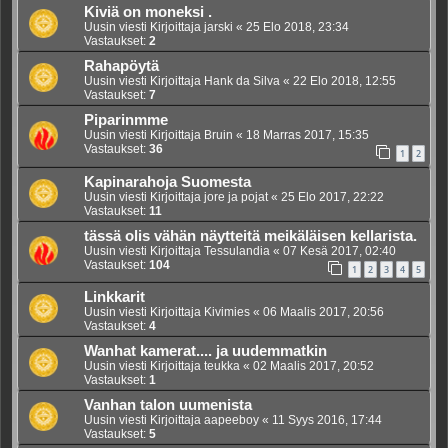
Kiviä on moneksi .
Uusin viesti Kirjoittaja
jarski
«
25 Elo 2018, 23:34
Vastaukset:
2
Rahapöytä
Uusin viesti Kirjoittaja
Hank da Silva
«
22 Elo 2018, 12:55
Vastaukset:
7
Piparinmme
Uusin viesti Kirjoittaja
Bruin
«
18 Marras 2017, 15:35
Vastaukset:
36
1
2
Kapinarahoja Suomesta
Uusin viesti Kirjoittaja
jore ja pojat
«
25 Elo 2017, 22:22
Vastaukset:
11
tässä olis vähän näytteitä meikäläisen kellarista.
Uusin viesti Kirjoittaja
Tessulandia
«
07 Kesä 2017, 02:40
Vastaukset:
104
1
2
3
4
5
Linkkarit
Uusin viesti Kirjoittaja
Kivimies
«
06 Maalis 2017, 20:56
Vastaukset:
4
Wanhat kamerat.... ja uudemmatkin
Uusin viesti Kirjoittaja
teukka
«
02 Maalis 2017, 20:52
Vastaukset:
1
Vanhan talon uumenista
Uusin viesti Kirjoittaja
aapeeboy
«
11 Syys 2016, 17:44
Vastaukset:
5