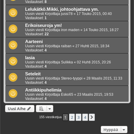
Vastaukset:
8
Lelukätkö.Mikki, johtoohjattava ym.
Uusin viesti Kirjoittaja
jussi78
«
17 Touko 2015, 00:40
Vastaukset:
1
Erikoiseuroja ym!
Uusin viesti Kirjoittaja
iron maden
«
14 Touko 2015, 18:27
Vastaukset:
22
Aarteeni
Uusin viesti Kirjoittaja
raiban
«
27 Huhti 2015, 18:34
Vastaukset:
4
lasia
Uusin viesti Kirjoittaja
Sulikka
«
02 Huhti 2015, 20:26
Vastaukset:
4
Seteleit
Uusin viesti Kirjoittaja
Stereo-tyyppi
«
28 Maalis 2015, 11:33
Vastaukset:
4
Antiikkipuhelimia
Uusin viesti Kirjoittaja
Esko65
«
23 Maalis 2015, 19:53
Vastaukset:
4
Uusi Aihe
1
2
3
4
Seuraava
155 viestiketjua
Hyppää