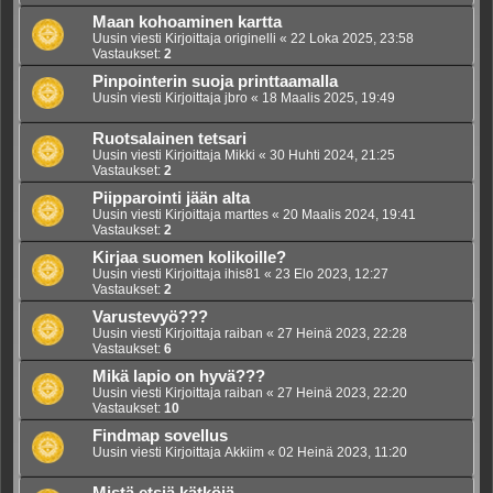
Maan kohoaminen kartta
Uusin viesti Kirjoittaja
originelli
«
22 Loka 2025, 23:58
Vastaukset:
2
Pinpointerin suoja printtaamalla
Uusin viesti Kirjoittaja
jbro
«
18 Maalis 2025, 19:49
Ruotsalainen tetsari
Uusin viesti Kirjoittaja
Mikki
«
30 Huhti 2024, 21:25
Vastaukset:
2
Piipparointi jään alta
Uusin viesti Kirjoittaja
marttes
«
20 Maalis 2024, 19:41
Vastaukset:
2
Kirjaa suomen kolikoille?
Uusin viesti Kirjoittaja
ihis81
«
23 Elo 2023, 12:27
Vastaukset:
2
Varustevyö???
Uusin viesti Kirjoittaja
raiban
«
27 Heinä 2023, 22:28
Vastaukset:
6
Mikä lapio on hyvä???
Uusin viesti Kirjoittaja
raiban
«
27 Heinä 2023, 22:20
Vastaukset:
10
Findmap sovellus
Uusin viesti Kirjoittaja
Akkiim
«
02 Heinä 2023, 11:20