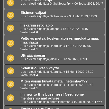
Mistä etsiä kätköjä
Uusin viesti Kirjoittaja
OijärviSotkajärvi
«
06 Touko 2023, 20:47
Etsimen valjaat
Uusin viesti Kirjoittaja
Nallikalliolla
«
30 Huhti 2023, 12:03
Fiskarsin retkilapio
Uusin viesti Kirjoittaja
jamppe
«
15 Elo 2022, 18:45
Vastaukset:
6
Pelto vs metsä, koskematon vs muokattu maa,
maanlaatu
Uusin viesti Kirjoittaja
Haarukka
«
12 Elo 2022, 07:06
Vastaukset:
1
Ultraäänipesuri
Uusin viesti Kirjoittaja
jarski
«
05 Kesä 2022, 13:01
Kelansuojuksen käyttö
Uusin viesti Kirjoittaja
Haarukka
«
15 Huhti 2022, 16:19
Vastaukset:
4
Miten voisin kuvata metallinetsintää???
Uusin viesti Kirjoittaja
Haarukka
«
04 Huhti 2022, 10:48
Vastaukset:
1
Im new to this bussiness! Need some
mentorship and advise
Uusin viesti Kirjoittaja
androfisherman
«
10 Helmi 2022, 17:56