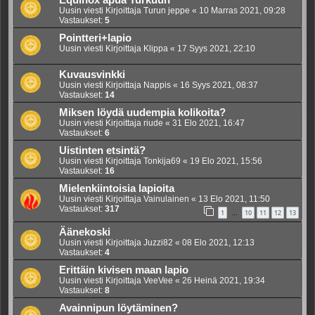
Equinox apua Turkuun
Uusin viesti Kirjoittaja
Turun jeppe
«
10 Marras 2021, 09:28
Vastaukset:
5
Pointteri+lapio
Uusin viesti Kirjoittaja
Klippa
«
17 Syys 2021, 22:10
Kuvausvinkki
Uusin viesti Kirjoittaja
Nappis
«
16 Syys 2021, 08:37
Vastaukset:
14
Miksen löydä uudempia kolikoita?
Uusin viesti Kirjoittaja
riude
«
31 Elo 2021, 16:47
Vastaukset:
6
Uistinten etsintä?
Uusin viesti Kirjoittaja
Tonkija69
«
19 Elo 2021, 15:56
Vastaukset:
16
Mielenkiintoisia lapioita
Uusin viesti Kirjoittaja
Vainulainen
«
13 Elo 2021, 11:50
Vastaukset:
317
1
10
11
12
13
…
Äänekoski
Uusin viesti Kirjoittaja
Juzzi82
«
08 Elo 2021, 12:13
Vastaukset:
4
Erittäin kivisen maan lapio
Uusin viesti Kirjoittaja
VeeVee
«
26 Heinä 2021, 19:34
Vastaukset:
8
Avainnipun löytäminen?