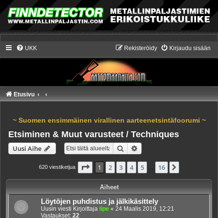
UKK
Rekisteröidy
Kirjaudu sisään
Etusivu
~ Suomen ensimmäinen virallinen aarteenetsintäfoorumi ~
Etsiminen & Muut varusteet / Techniques
Etsi
Tarkennettu haku
Uusi Aihe
Sivu
1
/
16
1
2
3
4
5
16
Seuraava
620 viestiketjua
…
Aiheet
Löytöjen puhdistus ja jälkikäsittely
Uusin viesti Kirjoittaja
iipe
«
24 Maalis 2019, 12:21
Vastaukset:
22