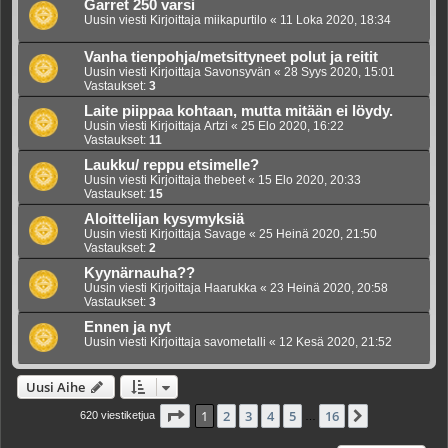
Garret 250 varsi
Uusin viesti Kirjoittaja
miikapurtilo
«
11 Loka 2020, 18:34
Vanha tienpohja/metsittyneet polut ja reitit
Uusin viesti Kirjoittaja
Savonsyvän
«
28 Syys 2020, 15:01
Vastaukset:
3
Laite piippaa kohtaan, mutta mitään ei löydy.
Uusin viesti Kirjoittaja
Artzi
«
25 Elo 2020, 16:22
Vastaukset:
11
Laukku/ reppu etsimelle?
Uusin viesti Kirjoittaja
thebeet
«
15 Elo 2020, 20:33
Vastaukset:
15
Aloittelijan kysymyksiä
Uusin viesti Kirjoittaja
Savage
«
25 Heinä 2020, 21:50
Vastaukset:
2
Kyynärnauha??
Uusin viesti Kirjoittaja
Haarukka
«
23 Heinä 2020, 20:58
Vastaukset:
3
Ennen ja nyt
Uusin viesti Kirjoittaja
savometalli
«
12 Kesä 2020, 21:52
Uusi Aihe
Sivu
1
/
16
1
2
3
4
5
16
Seuraava
620 viestiketjua
…