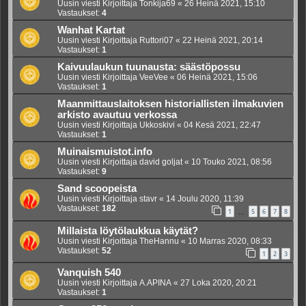
Uusin viesti Kirjoittaja
Tonkija69
«
26 Heinä 2021, 15:10
Vastaukset:
4
Wanhat Kartat
Uusin viesti Kirjoittaja
Ruttori07
«
22 Heinä 2021, 20:14
Vastaukset:
1
Kaivuulaukun tuunausta: säästöpossu
Uusin viesti Kirjoittaja
VeeVee
«
06 Heinä 2021, 15:06
Vastaukset:
1
Maanmittauslaitoksen historiallisten ilmakuvien
arkisto avautuu verkossa
Uusin viesti Kirjoittaja
Ukkoskivi
«
04 Kesä 2021, 22:47
Vastaukset:
1
Muinaismuistot.info
Uusin viesti Kirjoittaja
david goljat
«
10 Touko 2021, 08:56
Vastaukset:
9
Sand scoopeista
Uusin viesti Kirjoittaja
stavr
«
14 Joulu 2020, 11:39
Vastaukset:
182
1
5
6
7
8
…
Millaista löytölaukkua käytät?
Uusin viesti Kirjoittaja
TheHannu
«
10 Marras 2020, 08:33
Vastaukset:
52
1
2
3
Vanquish 540
Uusin viesti Kirjoittaja
A.APINA
«
27 Loka 2020, 20:21
Vastaukset:
1