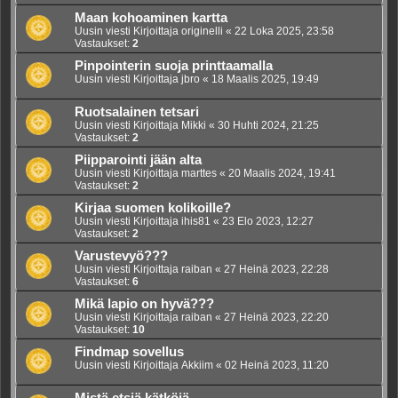
Maan kohoaminen kartta
Uusin viesti Kirjoittaja
originelli
«
22 Loka 2025, 23:58
Vastaukset:
2
Pinpointerin suoja printtaamalla
Uusin viesti Kirjoittaja
jbro
«
18 Maalis 2025, 19:49
Ruotsalainen tetsari
Uusin viesti Kirjoittaja
Mikki
«
30 Huhti 2024, 21:25
Vastaukset:
2
Piipparointi jään alta
Uusin viesti Kirjoittaja
marttes
«
20 Maalis 2024, 19:41
Vastaukset:
2
Kirjaa suomen kolikoille?
Uusin viesti Kirjoittaja
ihis81
«
23 Elo 2023, 12:27
Vastaukset:
2
Varustevyö???
Uusin viesti Kirjoittaja
raiban
«
27 Heinä 2023, 22:28
Vastaukset:
6
Mikä lapio on hyvä???
Uusin viesti Kirjoittaja
raiban
«
27 Heinä 2023, 22:20
Vastaukset:
10
Findmap sovellus
Uusin viesti Kirjoittaja
Akkiim
«
02 Heinä 2023, 11:20