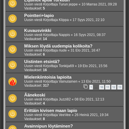
Equinox apua Turkuun
Uusin viesti Kirjoittaja
Turun jeppe
«
10 Marras 2021, 09:28
Vastaukset:
5
Pointteri+lapio
Uusin viesti Kirjoittaja
Klippa
«
17 Syys 2021, 22:10
Kuvausvinkki
Uusin viesti Kirjoittaja
Nappis
«
16 Syys 2021, 08:37
Vastaukset:
14
Miksen löydä uudempia kolikoita?
Uusin viesti Kirjoittaja
riude
«
31 Elo 2021, 16:47
Vastaukset:
6
Uistinten etsintä?
Uusin viesti Kirjoittaja
Tonkija69
«
19 Elo 2021, 15:56
Vastaukset:
16
Mielenkiintoisia lapioita
Uusin viesti Kirjoittaja
Vainulainen
«
13 Elo 2021, 11:50
Vastaukset:
317
1
10
11
12
13
…
Äänekoski
Uusin viesti Kirjoittaja
Juzzi82
«
08 Elo 2021, 12:13
Vastaukset:
4
Erittäin kivisen maan lapio
Uusin viesti Kirjoittaja
VeeVee
«
26 Heinä 2021, 19:34
Vastaukset:
8
Avainnipun löytäminen?