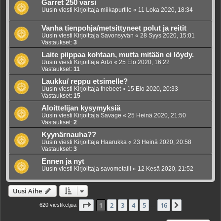
Garret 250 varsi
Uusin viesti Kirjoittaja
miikapurtilo
«
11 Loka 2020, 18:34
Vanha tienpohja/metsittyneet polut ja reitit
Uusin viesti Kirjoittaja
Savonsyvän
«
28 Syys 2020, 15:01
Vastaukset:
3
Laite piippaa kohtaan, mutta mitään ei löydy.
Uusin viesti Kirjoittaja
Artzi
«
25 Elo 2020, 16:22
Vastaukset:
11
Laukku/ reppu etsimelle?
Uusin viesti Kirjoittaja
thebeet
«
15 Elo 2020, 20:33
Vastaukset:
15
Aloittelijan kysymyksiä
Uusin viesti Kirjoittaja
Savage
«
25 Heinä 2020, 21:50
Vastaukset:
2
Kyynärnauha??
Uusin viesti Kirjoittaja
Haarukka
«
23 Heinä 2020, 20:58
Vastaukset:
3
Ennen ja nyt
Uusin viesti Kirjoittaja
savometalli
«
12 Kesä 2020, 21:52
Uusi Aihe
Sivu
1
/
16
1
2
3
4
5
16
Seuraava
620 viestiketjua
…