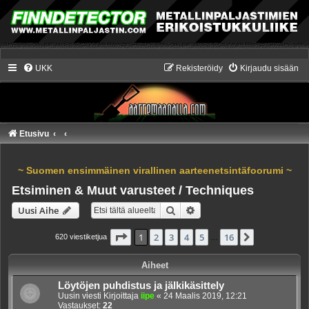
UKK
Rekisteröidy
Kirjaudu sisään
Etusivu
~ Suomen ensimmäinen virallinen aarteenetsintäfoorumi ~
Etsiminen & Muut varusteet / Techniques
Etsi
Tarkennettu haku
Uusi Aihe
Sivu
1
/
16
1
2
3
4
5
16
Seuraava
620 viestiketjua
…
Aiheet
Löytöjen puhdistus ja jälkikäsittely
Uusin viesti Kirjoittaja
iipe
«
24 Maalis 2019, 12:21
Vastaukset:
22