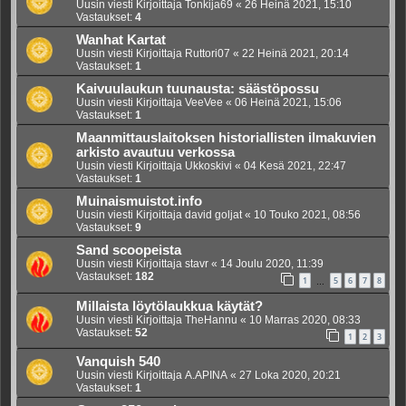
Uusin viesti Kirjoittaja
Tonkija69
«
26 Heinä 2021, 15:10
Vastaukset:
4
Wanhat Kartat
Uusin viesti Kirjoittaja
Ruttori07
«
22 Heinä 2021, 20:14
Vastaukset:
1
Kaivuulaukun tuunausta: säästöpossu
Uusin viesti Kirjoittaja
VeeVee
«
06 Heinä 2021, 15:06
Vastaukset:
1
Maanmittauslaitoksen historiallisten ilmakuvien
arkisto avautuu verkossa
Uusin viesti Kirjoittaja
Ukkoskivi
«
04 Kesä 2021, 22:47
Vastaukset:
1
Muinaismuistot.info
Uusin viesti Kirjoittaja
david goljat
«
10 Touko 2021, 08:56
Vastaukset:
9
Sand scoopeista
Uusin viesti Kirjoittaja
stavr
«
14 Joulu 2020, 11:39
Vastaukset:
182
1
5
6
7
8
…
Millaista löytölaukkua käytät?
Uusin viesti Kirjoittaja
TheHannu
«
10 Marras 2020, 08:33
Vastaukset:
52
1
2
3
Vanquish 540
Uusin viesti Kirjoittaja
A.APINA
«
27 Loka 2020, 20:21
Vastaukset:
1