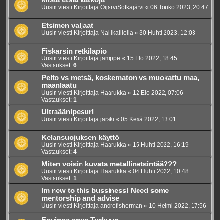
Mistä etsiä kätköjä
Uusin viesti Kirjoittaja
OijärviSotkajärvi
«
06 Touko 2023, 20:47
Etsimen valjaat
Uusin viesti Kirjoittaja
Nallikalliolla
«
30 Huhti 2023, 12:03
Fiskarsin retkilapio
Uusin viesti Kirjoittaja
jamppe
«
15 Elo 2022, 18:45
Vastaukset:
6
Pelto vs metsä, koskematon vs muokattu maa,
maanlaatu
Uusin viesti Kirjoittaja
Haarukka
«
12 Elo 2022, 07:06
Vastaukset:
1
Ultraäänipesuri
Uusin viesti Kirjoittaja
jarski
«
05 Kesä 2022, 13:01
Kelansuojuksen käyttö
Uusin viesti Kirjoittaja
Haarukka
«
15 Huhti 2022, 16:19
Vastaukset:
4
Miten voisin kuvata metallinetsintää???
Uusin viesti Kirjoittaja
Haarukka
«
04 Huhti 2022, 10:48
Vastaukset:
1
Im new to this bussiness! Need some
mentorship and advise
Uusin viesti Kirjoittaja
androfisherman
«
10 Helmi 2022, 17:56