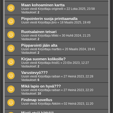
Maan kohoaminen kartta
Uusin viesti Kirjoittaja
originelli
«
22 Loka 2025, 23:58
Vastaukset:
2
Pinpointerin suoja printtaamalla
Uusin viesti Kirjoittaja
jbro
«
18 Maalis 2025, 19:49
Ruotsalainen tetsari
Uusin viesti Kirjoittaja
Mikki
«
30 Huhti 2024, 21:25
Vastaukset:
2
Piipparointi jään alta
Uusin viesti Kirjoittaja
marttes
«
20 Maalis 2024, 19:41
Vastaukset:
2
Kirjaa suomen kolikoille?
Uusin viesti Kirjoittaja
ihis81
«
23 Elo 2023, 12:27
Vastaukset:
2
Varustevyö???
Uusin viesti Kirjoittaja
raiban
«
27 Heinä 2023, 22:28
Vastaukset:
6
Mikä lapio on hyvä???
Uusin viesti Kirjoittaja
raiban
«
27 Heinä 2023, 22:20
Vastaukset:
10
Findmap sovellus
Uusin viesti Kirjoittaja
Akkiim
«
02 Heinä 2023, 11:20