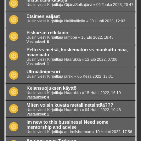
Mistä etsiä kätköjä
Uusin viesti Kirjoittaja
OijärviSotkajärvi
«
06 Touko 2023, 20:47
Etsimen valjaat
Uusin viesti Kirjoittaja
Nallikalliolla
«
30 Huhti 2023, 12:03
Fiskarsin retkilapio
Uusin viesti Kirjoittaja
jamppe
«
15 Elo 2022, 18:45
Vastaukset:
6
Pelto vs metsä, koskematon vs muokattu maa,
maanlaatu
Uusin viesti Kirjoittaja
Haarukka
«
12 Elo 2022, 07:06
Vastaukset:
1
Ultraäänipesuri
Uusin viesti Kirjoittaja
jarski
«
05 Kesä 2022, 13:01
Kelansuojuksen käyttö
Uusin viesti Kirjoittaja
Haarukka
«
15 Huhti 2022, 16:19
Vastaukset:
4
Miten voisin kuvata metallinetsintää???
Uusin viesti Kirjoittaja
Haarukka
«
04 Huhti 2022, 10:48
Vastaukset:
1
Im new to this bussiness! Need some
mentorship and advise
Uusin viesti Kirjoittaja
androfisherman
«
10 Helmi 2022, 17:56