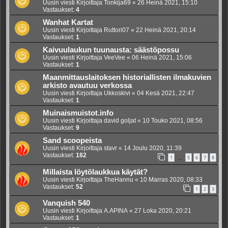
Uusin viesti Kirjoittaja
Tonkija69
«
26 Heinä 2021, 15:10
Vastaukset:
4
Wanhat Kartat
Uusin viesti Kirjoittaja
Ruttori07
«
22 Heinä 2021, 20:14
Vastaukset:
1
Kaivuulaukun tuunausta: säästöpossu
Uusin viesti Kirjoittaja
VeeVee
«
06 Heinä 2021, 15:06
Vastaukset:
1
Maanmittauslaitoksen historiallisten ilmakuvien
arkisto avautuu verkossa
Uusin viesti Kirjoittaja
Ukkoskivi
«
04 Kesä 2021, 22:47
Vastaukset:
1
Muinaismuistot.info
Uusin viesti Kirjoittaja
david goljat
«
10 Touko 2021, 08:56
Vastaukset:
9
Sand scoopeista
Uusin viesti Kirjoittaja
stavr
«
14 Joulu 2020, 11:39
Vastaukset:
182
1
5
6
7
8
…
Millaista löytölaukkua käytät?
Uusin viesti Kirjoittaja
TheHannu
«
10 Marras 2020, 08:33
Vastaukset:
52
1
2
3
Vanquish 540
Uusin viesti Kirjoittaja
A.APINA
«
27 Loka 2020, 20:21
Vastaukset:
1