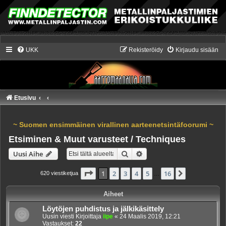
UKK
Rekisteröidy
Kirjaudu sisään
Etusivu
~ Suomen ensimmäinen virallinen aarteenetsintäfoorumi ~
Etsiminen & Muut varusteet / Techniques
Etsi
Tarkennettu haku
Uusi Aihe
Sivu
1
/
16
1
2
3
4
5
16
Seuraava
620 viestiketjua
…
Aiheet
Löytöjen puhdistus ja jälkikäsittely
Uusin viesti Kirjoittaja
iipe
«
24 Maalis 2019, 12:21
Vastaukset:
22