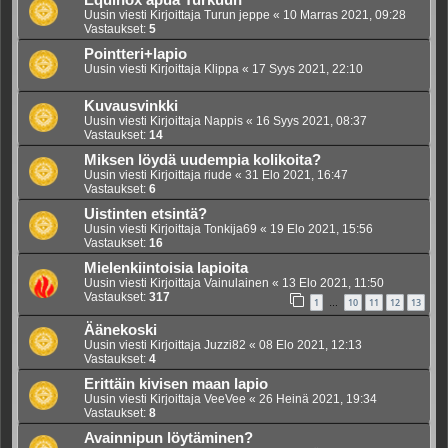
Equinox apua Turkuun
Uusin viesti Kirjoittaja
Turun jeppe
«
10 Marras 2021, 09:28
Vastaukset:
5
Pointteri+lapio
Uusin viesti Kirjoittaja
Klippa
«
17 Syys 2021, 22:10
Kuvausvinkki
Uusin viesti Kirjoittaja
Nappis
«
16 Syys 2021, 08:37
Vastaukset:
14
Miksen löydä uudempia kolikoita?
Uusin viesti Kirjoittaja
riude
«
31 Elo 2021, 16:47
Vastaukset:
6
Uistinten etsintä?
Uusin viesti Kirjoittaja
Tonkija69
«
19 Elo 2021, 15:56
Vastaukset:
16
Mielenkiintoisia lapioita
Uusin viesti Kirjoittaja
Vainulainen
«
13 Elo 2021, 11:50
Vastaukset:
317
1
10
11
12
13
…
Äänekoski
Uusin viesti Kirjoittaja
Juzzi82
«
08 Elo 2021, 12:13
Vastaukset:
4
Erittäin kivisen maan lapio
Uusin viesti Kirjoittaja
VeeVee
«
26 Heinä 2021, 19:34
Vastaukset:
8
Avainnipun löytäminen?