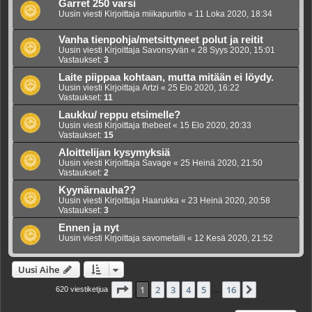
Garret 250 varsi
Uusin viesti Kirjoittaja
miikapurtilo
«
11 Loka 2020, 18:34
Vanha tienpohja/metsittyneet polut ja reitit
Uusin viesti Kirjoittaja
Savonsyvän
«
28 Syys 2020, 15:01
Vastaukset:
3
Laite piippaa kohtaan, mutta mitään ei löydy.
Uusin viesti Kirjoittaja
Artzi
«
25 Elo 2020, 16:22
Vastaukset:
11
Laukku/ reppu etsimelle?
Uusin viesti Kirjoittaja
thebeet
«
15 Elo 2020, 20:33
Vastaukset:
15
Aloittelijan kysymyksiä
Uusin viesti Kirjoittaja
Savage
«
25 Heinä 2020, 21:50
Vastaukset:
2
Kyynärnauha??
Uusin viesti Kirjoittaja
Haarukka
«
23 Heinä 2020, 20:58
Vastaukset:
3
Ennen ja nyt
Uusin viesti Kirjoittaja
savometalli
«
12 Kesä 2020, 21:52
Uusi Aihe
Sivu
1
/
16
1
2
3
4
5
16
Seuraava
620 viestiketjua
…