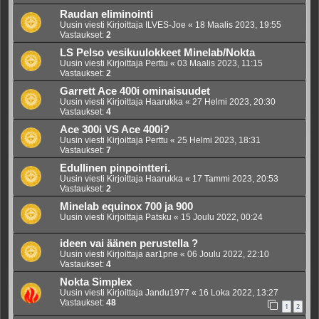
Raudan eliminointi
Uusin viesti Kirjoittaja
ILVES-Joe
«
18 Maalis 2023, 19:55
Vastaukset:
2
LS Pelso vesikuulokkeet Minelab/Nokta
Uusin viesti Kirjoittaja
Perttu
«
03 Maalis 2023, 11:15
Vastaukset:
2
Garrett Ace 400i ominaisuudet
Uusin viesti Kirjoittaja
Haarukka
«
27 Helmi 2023, 20:30
Vastaukset:
4
Ace 300i VS Ace 400i?
Uusin viesti Kirjoittaja
Perttu
«
25 Helmi 2023, 18:31
Vastaukset:
7
Edullinen pinpointteri.
Uusin viesti Kirjoittaja
Haarukka
«
17 Tammi 2023, 20:53
Vastaukset:
2
Minelab equinox 700 ja 900
Uusin viesti Kirjoittaja
Patsku
«
15 Joulu 2022, 00:24
ideen vai äänen perustella ?
Uusin viesti Kirjoittaja
aar1pne
«
06 Joulu 2022, 22:10
Vastaukset:
4
Nokta Simplex
Uusin viesti Kirjoittaja
Jandu1977
«
16 Loka 2022, 13:27
Vastaukset:
48
1
2