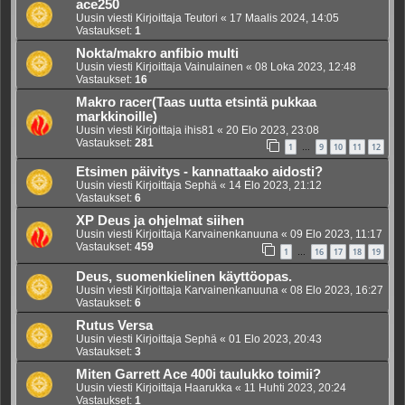
ace250
Uusin viesti Kirjoittaja
Teutori
«
17 Maalis 2024, 14:05
Vastaukset:
1
Nokta/makro anfibio multi
Uusin viesti Kirjoittaja
Vainulainen
«
08 Loka 2023, 12:48
Vastaukset:
16
Makro racer(Taas uutta etsintä pukkaa
markkinoille)
Uusin viesti Kirjoittaja
ihis81
«
20 Elo 2023, 23:08
Vastaukset:
281
1
9
10
11
12
…
Etsimen päivitys - kannattaako aidosti?
Uusin viesti Kirjoittaja
Sephä
«
14 Elo 2023, 21:12
Vastaukset:
6
XP Deus ja ohjelmat siihen
Uusin viesti Kirjoittaja
Karvainenkanuuna
«
09 Elo 2023, 11:17
Vastaukset:
459
1
16
17
18
19
…
Deus, suomenkielinen käyttöopas.
Uusin viesti Kirjoittaja
Karvainenkanuuna
«
08 Elo 2023, 16:27
Vastaukset:
6
Rutus Versa
Uusin viesti Kirjoittaja
Sephä
«
01 Elo 2023, 20:43
Vastaukset:
3
Miten Garrett Ace 400i taulukko toimii?
Uusin viesti Kirjoittaja
Haarukka
«
11 Huhti 2023, 20:24
Vastaukset:
1