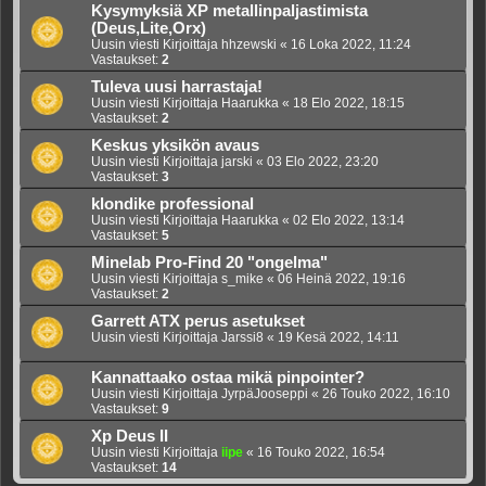
Kysymyksiä XP metallinpaljastimista
(Deus,Lite,Orx)
Uusin viesti Kirjoittaja
hhzewski
«
16 Loka 2022, 11:24
Vastaukset:
2
Tuleva uusi harrastaja!
Uusin viesti Kirjoittaja
Haarukka
«
18 Elo 2022, 18:15
Vastaukset:
2
Keskus yksikön avaus
Uusin viesti Kirjoittaja
jarski
«
03 Elo 2022, 23:20
Vastaukset:
3
klondike professional
Uusin viesti Kirjoittaja
Haarukka
«
02 Elo 2022, 13:14
Vastaukset:
5
Minelab Pro-Find 20 "ongelma"
Uusin viesti Kirjoittaja
s_mike
«
06 Heinä 2022, 19:16
Vastaukset:
2
Garrett ATX perus asetukset
Uusin viesti Kirjoittaja
Jarssi8
«
19 Kesä 2022, 14:11
Kannattaako ostaa mikä pinpointer?
Uusin viesti Kirjoittaja
JyrpäJooseppi
«
26 Touko 2022, 16:10
Vastaukset:
9
Xp Deus II
Uusin viesti Kirjoittaja
iipe
«
16 Touko 2022, 16:54
Vastaukset:
14