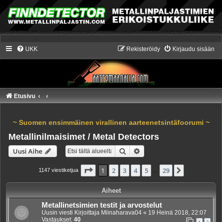
UKK
Rekisteröidy
Kirjaudu sisään
Etusivu
~ Suomen ensimmäinen virallinen aarteenetsintäfoorumi ~
Metallinilmaisimet / Metal Detectors
Etsi
Tarkennettu haku
Uusi Aihe
Sivu
1
/
29
1
2
3
4
5
29
Seuraava
1147 viestiketjua
…
Aiheet
Metallinetsimien testit ja arvostelut
Uusin viesti Kirjoittaja
Miinaharava04
«
19 Heinä 2018, 22:07
Vastaukset:
40