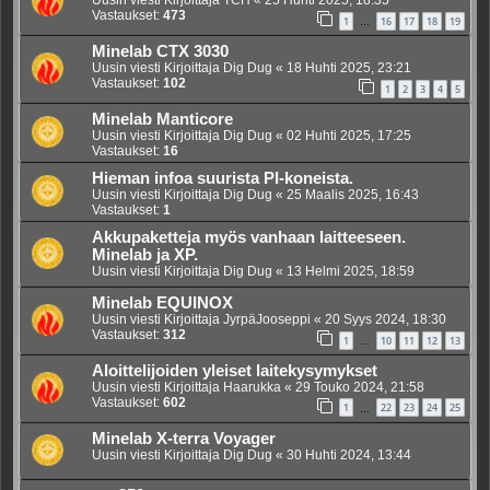
Uusin viesti Kirjoittaja
TCH
«
25 Huhti 2025, 18:35
Vastaukset:
473
1
16
17
18
19
…
Minelab CTX 3030
Uusin viesti Kirjoittaja
Dig Dug
«
18 Huhti 2025, 23:21
Vastaukset:
102
1
2
3
4
5
Minelab Manticore
Uusin viesti Kirjoittaja
Dig Dug
«
02 Huhti 2025, 17:25
Vastaukset:
16
Hieman infoa suurista PI-koneista.
Uusin viesti Kirjoittaja
Dig Dug
«
25 Maalis 2025, 16:43
Vastaukset:
1
Akkupaketteja myös vanhaan laitteeseen.
Minelab ja XP.
Uusin viesti Kirjoittaja
Dig Dug
«
13 Helmi 2025, 18:59
Minelab EQUINOX
Uusin viesti Kirjoittaja
JyrpäJooseppi
«
20 Syys 2024, 18:30
Vastaukset:
312
1
10
11
12
13
…
Aloittelijoiden yleiset laitekysymykset
Uusin viesti Kirjoittaja
Haarukka
«
29 Touko 2024, 21:58
Vastaukset:
602
1
22
23
24
25
…
Minelab X-terra Voyager
Uusin viesti Kirjoittaja
Dig Dug
«
30 Huhti 2024, 13:44