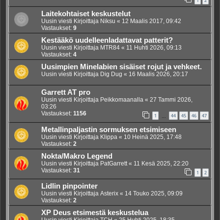
1
2
Laitekohtaiset keskustelut
Uusin viesti Kirjoittaja
Niksu
«
12 Maalis 2017, 09:42
Vastaukset:
9
Kestääkö uudelleenladattavat patterit?
Uusin viesti Kirjoittaja
MTR84
«
11 Huhti 2026, 09:13
Vastaukset:
4
Uusimpien Minelabien sisäiset rojut ja vehkeet.
Uusin viesti Kirjoittaja
Dig Dug
«
16 Maalis 2026, 20:17
Garrett AT pro
Uusin viesti Kirjoittaja
Peikkomaanalla
«
27 Tammi 2026,
03:26
Vastaukset:
1156
1
44
45
46
47
…
Metallinpaljastin sormuksen etsimiseen
Uusin viesti Kirjoittaja
Klippa
«
10 Heinä 2025, 17:48
Vastaukset:
2
Nokta/Makro Legend
Uusin viesti Kirjoittaja
PatGarrett
«
11 Kesä 2025, 22:20
Vastaukset:
31
1
2
Lidlin pinpointer
Uusin viesti Kirjoittaja
Asterix
«
14 Touko 2025, 09:09
Vastaukset:
2
XP Deus etsimestä keskustelua