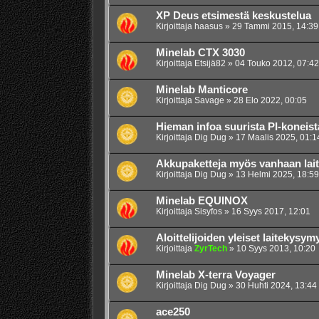
XP Deus etsimestä keskustelua
Kirjoittaja
haasus
»
29 Tammi 2015, 14:39
Minelab CTX 3030
Kirjoittaja
Etsijä82
»
04 Touko 2012, 07:42
Minelab Manticore
Kirjoittaja
Savage
»
28 Elo 2022, 00:05
Hieman infoa suurista PI-koneist
Kirjoittaja
Dig Dug
»
17 Maalis 2025, 01:1
Akkupaketteja myös vanhaan lait
Kirjoittaja
Dig Dug
»
13 Helmi 2025, 18:59
Minelab EQUINOX
Kirjoittaja
Sisyfos
»
16 Syys 2017, 12:01
Aloittelijoiden yleiset laitekysym
Kirjoittaja
ZyrTech
»
10 Syys 2013, 10:20
Minelab X-terra Voyager
Kirjoittaja
Dig Dug
»
30 Huhti 2024, 13:44
ace250