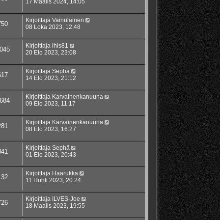
17 Maalis 2024, 14:05
Kirjoittaja
Vainulainen
750
08 Loka 2023, 12:48
Kirjoittaja
ihis81
045
20 Elo 2023, 23:08
Kirjoittaja
Sephä
617
14 Elo 2023, 21:12
Kirjoittaja
Karvainenkanuuna
684
09 Elo 2023, 11:17
Kirjoittaja
Karvainenkanuuna
281
08 Elo 2023, 16:27
Kirjoittaja
Sephä
341
01 Elo 2023, 20:43
Kirjoittaja
Haarukka
132
11 Huhti 2023, 20:24
Kirjoittaja
ILVES-Joe
726
18 Maalis 2023, 19:55