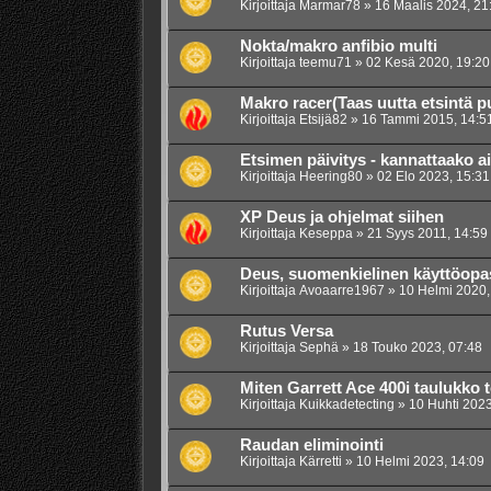
Kirjoittaja
Marmar78
»
16 Maalis 2024, 21
Nokta/makro anfibio multi
Kirjoittaja
teemu71
»
02 Kesä 2020, 19:20
Makro racer(Taas uutta etsintä p
Kirjoittaja
Etsijä82
»
16 Tammi 2015, 14:5
Etsimen päivitys - kannattaako a
Kirjoittaja
Heering80
»
02 Elo 2023, 15:31
XP Deus ja ohjelmat siihen
Kirjoittaja
Keseppa
»
21 Syys 2011, 14:59
Deus, suomenkielinen käyttöopa
Kirjoittaja
Avoaarre1967
»
10 Helmi 2020,
Rutus Versa
Kirjoittaja
Sephä
»
18 Touko 2023, 07:48
Miten Garrett Ace 400i taulukko t
Kirjoittaja
Kuikkadetecting
»
10 Huhti 2023
Raudan eliminointi
Kirjoittaja
Kärretti
»
10 Helmi 2023, 14:09