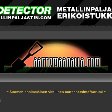
~ Suomen ensimmäinen virallinen aarteenetsintäfoorumi ~
s
nnettu haku