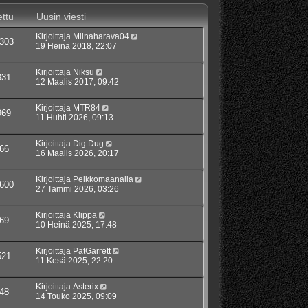
ttu
Uusin viesti
Kirjoittaja
Miinaharava04
303
19 Heinä 2018, 22:07
Kirjoittaja
Niksu
831
12 Maalis 2017, 09:42
Kirjoittaja
MTR84
969
11 Huhti 2026, 09:13
Kirjoittaja
Dig Dug
66
16 Maalis 2026, 20:17
Kirjoittaja
Peikkomaanalla
600
27 Tammi 2026, 03:26
Kirjoittaja
Klippa
69
10 Heinä 2025, 17:48
Kirjoittaja
PatGarrett
521
11 Kesä 2025, 22:20
Kirjoittaja
Asterix
48
14 Touko 2025, 09:09