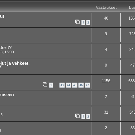
Vastaukset
Lue
lut
40
136
1
1
2
9
72
terit?
4
24
3, 15:00
jut ja vehkeet.
0
47
7
1156
638
1
43
44
45
46
47
…
imiseen
2
81
31
34
58
1
2
2
83
9