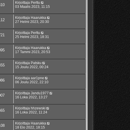
Kirjoittaja
Perttu
410
03 Maalis 2023, 11:15
Kirjoittaja
Haarukka
112
27 Helmi 2023, 20:30
Kirjoittaja
Perttu
721
25 Helmi 2023, 18:31
Kirjoittaja
Haarukka
895
17 Tammi 2023, 20:53
Kirjoittaja
Patsku
455
15 Joulu 2022, 00:24
Kirjoittaja
aar1pne
086
06 Joulu 2022, 22:10
Kirjoittaja
Jandu1977
907
16 Loka 2022, 13:27
Kirjoittaja
hhzewski
465
16 Loka 2022, 11:24
Kirjoittaja
Haarukka
108
18 Elo 2022, 18:15