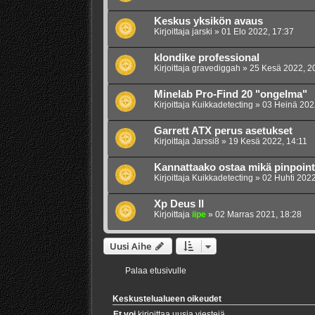
Keskus yksikön avaus
Kirjoittaja
jarski
»
01 Elo 2022, 17:37
klondike professional
Kirjoittaja
gravediggah
»
25 Kesä 2022, 2
Minelab Pro-Find 20 "ongelma"
Kirjoittaja
Kuikkadetecting
»
03 Heinä 202
Garrett ATX perus asetukset
Kirjoittaja
Jarssi8
»
19 Kesä 2022, 14:11
Kannattaako ostaa mikä pinpoin
Kirjoittaja
Kuikkadetecting
»
02 Huhti 2022
Xp Deus II
Kirjoittaja
iipe
»
02 Marras 2021, 18:28
Uusi Aihe
Palaa etusivulle
Keskustelualueen oikeudet
Et voi
kirjoittaa uusia viestejä