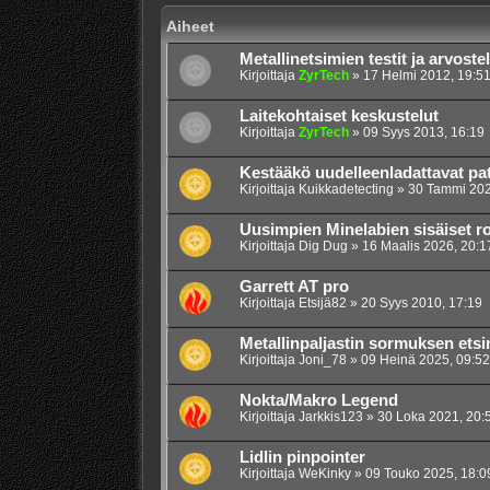
Aiheet
Metallinetsimien testit ja arvoste
Kirjoittaja
ZyrTech
»
17 Helmi 2012, 19:5
Laitekohtaiset keskustelut
Kirjoittaja
ZyrTech
»
09 Syys 2013, 16:19
Kestääkö uudelleenladattavat pat
Kirjoittaja
Kuikkadetecting
»
30 Tammi 202
Uusimpien Minelabien sisäiset ro
Kirjoittaja
Dig Dug
»
16 Maalis 2026, 20:1
Garrett AT pro
Kirjoittaja
Etsijä82
»
20 Syys 2010, 17:19
Metallinpaljastin sormuksen ets
Kirjoittaja
Joni_78
»
09 Heinä 2025, 09:52
Nokta/Makro Legend
Kirjoittaja
Jarkkis123
»
30 Loka 2021, 20:
Lidlin pinpointer
Kirjoittaja
WeKinky
»
09 Touko 2025, 18:0