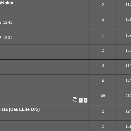
b/Nokta
2
11
4
14
3, 12:41
7
15
3, 15:31
2
13
0
11
4
14
48
81
1
2
sta (Deus,Lite,Orx)
2
12
2
15