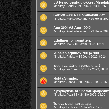
LS Pelso vesikuulokkeet Minela
Kirjoittaja
Perttu
»
19 Helmi 2023, 09:26
Garrett Ace 400i ominaisuudet
Kirjoittaja
Kuikkadetecting
»
26 Helmi 202
Ace 300i VS Ace 400i?
Kirjoittaja
Kuikkadetecting
»
23 Helmi 202
Edullinen pinpointteri.
Kirjoittaja
TAZ
»
10 Tammi 2023, 13:39
Minelab equinox 700 ja 900
Kirjoittaja
Patsku
»
15 Joulu 2022, 00:24
ideen vai äänen perustella ?
Kirjoittaja
aar1pne
»
16 Loka 2022, 18:58
Nokta Simplex
Kirjoittaja
Sephä
»
28 Helmi 2019, 12:15
Kysymyksiä XP metallinpaljastimi
Kirjoittaja
Pezzi84
»
24 Elo 2022, 23:05
Tuleva uusi harrastaja!
Kirjoittaja
kaplas
»
17 Elo 2022, 12:50