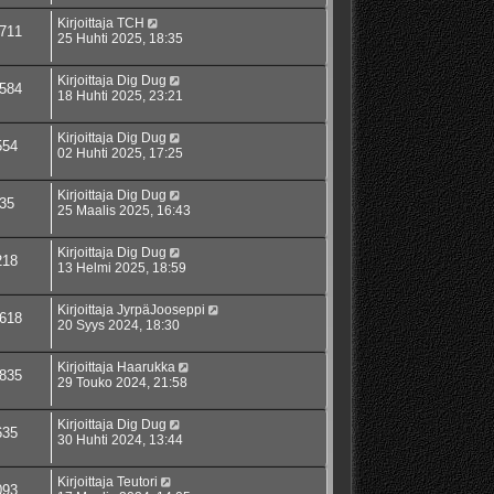
Kirjoittaja
TCH
711
25 Huhti 2025, 18:35
Kirjoittaja
Dig Dug
584
18 Huhti 2025, 23:21
Kirjoittaja
Dig Dug
554
02 Huhti 2025, 17:25
Kirjoittaja
Dig Dug
35
25 Maalis 2025, 16:43
Kirjoittaja
Dig Dug
218
13 Helmi 2025, 18:59
Kirjoittaja
JyrpäJooseppi
618
20 Syys 2024, 18:30
Kirjoittaja
Haarukka
835
29 Touko 2024, 21:58
Kirjoittaja
Dig Dug
635
30 Huhti 2024, 13:44
Kirjoittaja
Teutori
093