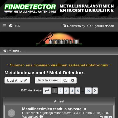
UKK
Rekisteröidy
Kirjaudu sisään
Etusivu
~ Suomen ensimmäinen virallinen aarteenetsintäfoorumi ~
Metallinilmaisimet / Metal Detectors
Etsi
Tarkennettu haku
Uusi Aihe
Sivu
1
/
29
1
2
3
4
5
29
Seuraava
1147 viestiketjua
…
Aiheet
Metallinetsimien testit ja arvostelut
Uusin viesti Kirjoittaja
Miinaharava04
«
19 Heinä 2018, 22:07
Vastaukset:
40