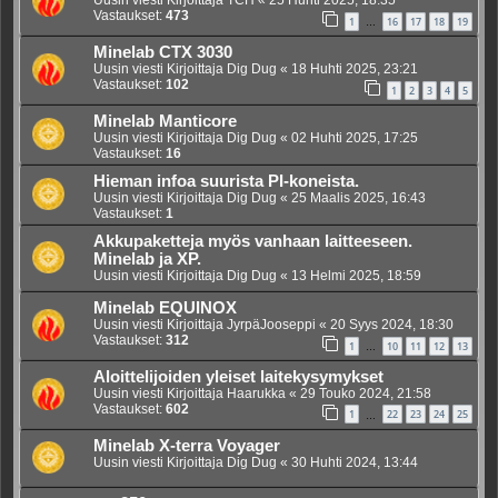
Uusin viesti Kirjoittaja
TCH
«
25 Huhti 2025, 18:35
Vastaukset:
473
1
16
17
18
19
…
Minelab CTX 3030
Uusin viesti Kirjoittaja
Dig Dug
«
18 Huhti 2025, 23:21
Vastaukset:
102
1
2
3
4
5
Minelab Manticore
Uusin viesti Kirjoittaja
Dig Dug
«
02 Huhti 2025, 17:25
Vastaukset:
16
Hieman infoa suurista PI-koneista.
Uusin viesti Kirjoittaja
Dig Dug
«
25 Maalis 2025, 16:43
Vastaukset:
1
Akkupaketteja myös vanhaan laitteeseen.
Minelab ja XP.
Uusin viesti Kirjoittaja
Dig Dug
«
13 Helmi 2025, 18:59
Minelab EQUINOX
Uusin viesti Kirjoittaja
JyrpäJooseppi
«
20 Syys 2024, 18:30
Vastaukset:
312
1
10
11
12
13
…
Aloittelijoiden yleiset laitekysymykset
Uusin viesti Kirjoittaja
Haarukka
«
29 Touko 2024, 21:58
Vastaukset:
602
1
22
23
24
25
…
Minelab X-terra Voyager
Uusin viesti Kirjoittaja
Dig Dug
«
30 Huhti 2024, 13:44