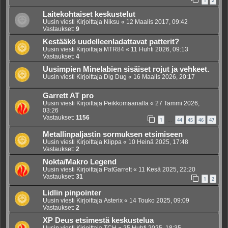
1
2
Laitekohtaiset keskustelut
Uusin viesti Kirjoittaja
Niksu
«
12 Maalis 2017, 09:42
Vastaukset:
9
Kestääkö uudelleenladattavat patterit?
Uusin viesti Kirjoittaja
MTR84
«
11 Huhti 2026, 09:13
Vastaukset:
4
Uusimpien Minelabien sisäiset rojut ja vehkeet.
Uusin viesti Kirjoittaja
Dig Dug
«
16 Maalis 2026, 20:17
Garrett AT pro
Uusin viesti Kirjoittaja
Peikkomaanalla
«
27 Tammi 2026,
03:26
Vastaukset:
1156
1
44
45
46
47
…
Metallinpaljastin sormuksen etsimiseen
Uusin viesti Kirjoittaja
Klippa
«
10 Heinä 2025, 17:48
Vastaukset:
2
Nokta/Makro Legend
Uusin viesti Kirjoittaja
PatGarrett
«
11 Kesä 2025, 22:20
Vastaukset:
31
1
2
Lidlin pinpointer
Uusin viesti Kirjoittaja
Asterix
«
14 Touko 2025, 09:09
Vastaukset:
2
XP Deus etsimestä keskustelua