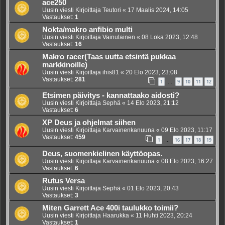
ace250
Uusin viesti Kirjoittaja
Teutori
«
17 Maalis 2024, 14:05
Vastaukset:
1
Nokta/makro anfibio multi
Uusin viesti Kirjoittaja
Vainulainen
«
08 Loka 2023, 12:48
Vastaukset:
16
Makro racer(Taas uutta etsintä pukkaa
markkinoille)
Uusin viesti Kirjoittaja
ihis81
«
20 Elo 2023, 23:08
Vastaukset:
281
1
9
10
11
12
…
Etsimen päivitys - kannattaako aidosti?
Uusin viesti Kirjoittaja
Sephä
«
14 Elo 2023, 21:12
Vastaukset:
6
XP Deus ja ohjelmat siihen
Uusin viesti Kirjoittaja
Karvainenkanuuna
«
09 Elo 2023, 11:17
Vastaukset:
459
1
16
17
18
19
…
Deus, suomenkielinen käyttöopas.
Uusin viesti Kirjoittaja
Karvainenkanuuna
«
08 Elo 2023, 16:27
Vastaukset:
6
Rutus Versa
Uusin viesti Kirjoittaja
Sephä
«
01 Elo 2023, 20:43
Vastaukset:
3
Miten Garrett Ace 400i taulukko toimii?
Uusin viesti Kirjoittaja
Haarukka
«
11 Huhti 2023, 20:24
Vastaukset:
1