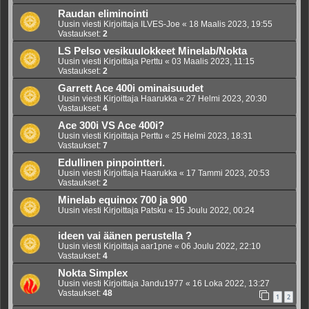
Raudan eliminointi
Uusin viesti Kirjoittaja
ILVES-Joe
«
18 Maalis 2023, 19:55
Vastaukset:
2
LS Pelso vesikuulokkeet Minelab/Nokta
Uusin viesti Kirjoittaja
Perttu
«
03 Maalis 2023, 11:15
Vastaukset:
2
Garrett Ace 400i ominaisuudet
Uusin viesti Kirjoittaja
Haarukka
«
27 Helmi 2023, 20:30
Vastaukset:
4
Ace 300i VS Ace 400i?
Uusin viesti Kirjoittaja
Perttu
«
25 Helmi 2023, 18:31
Vastaukset:
7
Edullinen pinpointteri.
Uusin viesti Kirjoittaja
Haarukka
«
17 Tammi 2023, 20:53
Vastaukset:
2
Minelab equinox 700 ja 900
Uusin viesti Kirjoittaja
Patsku
«
15 Joulu 2022, 00:24
ideen vai äänen perustella ?
Uusin viesti Kirjoittaja
aar1pne
«
06 Joulu 2022, 22:10
Vastaukset:
4
Nokta Simplex
Uusin viesti Kirjoittaja
Jandu1977
«
16 Loka 2022, 13:27
Vastaukset:
48
1
2