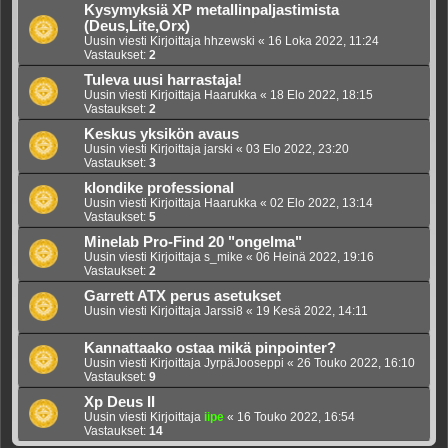
Kysymyksiä XP metallinpaljastimista
(Deus,Lite,Orx)
Uusin viesti Kirjoittaja
hhzewski
«
16 Loka 2022, 11:24
Vastaukset:
2
Tuleva uusi harrastaja!
Uusin viesti Kirjoittaja
Haarukka
«
18 Elo 2022, 18:15
Vastaukset:
2
Keskus yksikön avaus
Uusin viesti Kirjoittaja
jarski
«
03 Elo 2022, 23:20
Vastaukset:
3
klondike professional
Uusin viesti Kirjoittaja
Haarukka
«
02 Elo 2022, 13:14
Vastaukset:
5
Minelab Pro-Find 20 "ongelma"
Uusin viesti Kirjoittaja
s_mike
«
06 Heinä 2022, 19:16
Vastaukset:
2
Garrett ATX perus asetukset
Uusin viesti Kirjoittaja
Jarssi8
«
19 Kesä 2022, 14:11
Kannattaako ostaa mikä pinpointer?
Uusin viesti Kirjoittaja
JyrpäJooseppi
«
26 Touko 2022, 16:10
Vastaukset:
9
Xp Deus II
Uusin viesti Kirjoittaja
iipe
«
16 Touko 2022, 16:54
Vastaukset:
14