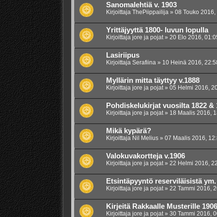
Sanomalehtiä v. 1903
Kirjoittaja
ThePiippailija
»
08 Touko 2016,
Yrittäjyyttä 1800- luvun lopulla
Kirjoittaja
jore ja pojat
»
20 Elo 2016, 01:0
Lasiriipus
Kirjoittaja
Serafiina
»
10 Heinä 2016, 22:5
Myllärin mitta täyttyy v.1888
Kirjoittaja
jore ja pojat
»
05 Helmi 2016, 2
Pohdiskelukirjat vuosilta 1822 &
Kirjoittaja
jore ja pojat
»
18 Maalis 2016, 1
Mikä kypärä?
Kirjoittaja
Nil Melius
»
07 Maalis 2016, 12
Valokuvakortteja v.1906
Kirjoittaja
jore ja pojat
»
22 Helmi 2016, 2
Etsintäpyyntö reserviläisistä ym.
Kirjoittaja
jore ja pojat
»
22 Tammi 2016, 2
Kirjeitä Rakkaalle Musterille 190
Kirjoittaja
jore ja pojat
»
30 Tammi 2016, 0