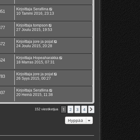
Kirjoittaja
Serafiina
851
10 Tammi 2016, 23:13
Kirjoittaja
tompson
477
27 Joulu 2015, 19:53
Kirjoittaja
jore ja pojat
672
24 Joulu 2015, 20:28
Kirjoittaja
Hopeaharakka
624
18 Marras 2015, 07:31
Kirjoittaja
jore ja pojat
783
26 Syys 2015, 00:27
Kirjoittaja
Serafiina
037
20 Heinä 2015, 11:38
1
2
3
4
Seuraava
152 viestiketjua
Hyppää