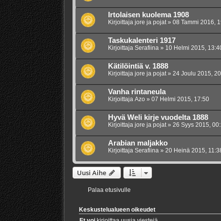
Irtolaisen kuolema 1908
Kirjoittaja
jore ja pojat
»
08 Tammi 2016, 1
Taskukalenteri 1917
Kirjoittaja
Serafiina
»
10 Helmi 2015, 13:4
Kätilöintiä v. 1888
Kirjoittaja
jore ja pojat
»
24 Joulu 2015, 20
Vanha rintaneula
Kirjoittaja
Azo
»
07 Helmi 2015, 17:50
Hyvä Weli kirje vuodelta 1888
Kirjoittaja
jore ja pojat
»
26 Syys 2015, 00
Arabian maljakko
Kirjoittaja
Serafiina
»
20 Heinä 2015, 11:3
Uusi Aihe
Palaa etusivulle
Keskustelualueen oikeudet
Et voi
kirjoittaa uusia viestejä