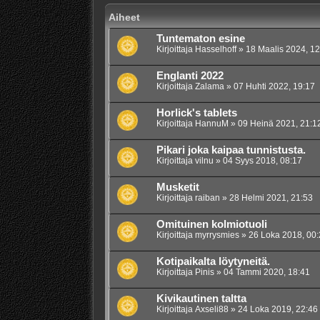
Aiheet
Tuntematon esine
Kirjoittaja
Hasselhoff
»
18 Maalis 2024, 12
Englanti 2022
Kirjoittaja
Zalama
»
07 Huhti 2022, 19:17
Horlick's tablets
Kirjoittaja
HannuM
»
09 Heinä 2021, 21:1
Pikari joka kaipaa tunnistusta.
Kirjoittaja
vilnu
»
04 Syys 2018, 08:17
Musketit
Kirjoittaja
raiban
»
28 Helmi 2021, 21:53
Omituinen kolmiotuoli
Kirjoittaja
myrrysmies
»
26 Loka 2018, 00:
Kotipaikalta löytyneitä.
Kirjoittaja
Pinis
»
04 Tammi 2020, 18:41
Kivikautinen taltta
Kirjoittaja
Axseli88
»
24 Loka 2019, 22:46