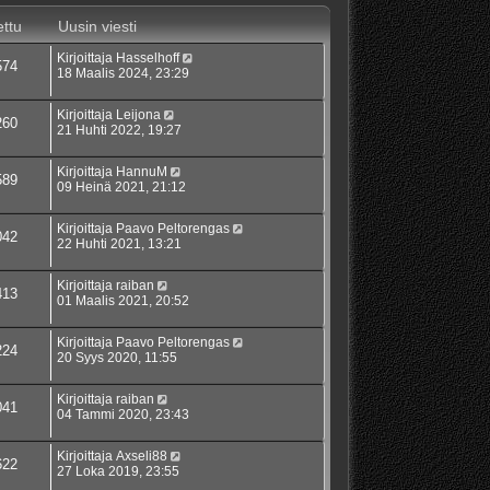
ttu
Uusin viesti
Kirjoittaja
Hasselhoff
574
18 Maalis 2024, 23:29
Kirjoittaja
Leijona
260
21 Huhti 2022, 19:27
Kirjoittaja
HannuM
589
09 Heinä 2021, 21:12
Kirjoittaja
Paavo Peltorengas
042
22 Huhti 2021, 13:21
Kirjoittaja
raiban
413
01 Maalis 2021, 20:52
Kirjoittaja
Paavo Peltorengas
224
20 Syys 2020, 11:55
Kirjoittaja
raiban
041
04 Tammi 2020, 23:43
Kirjoittaja
Axseli88
622
27 Loka 2019, 23:55