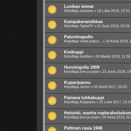
Lusikan leimat
Kirjoittaja
smacine
»
16 Loka 2019, 15:51
Kampakeramiikkaa
Kirjoittaja
TapioPV
»
01 Syys 2019, 02:28
Paloviinapullo
Kirjoittaja
Vielä joskus...
»
24 Kesä 2019, 
Kivikuppi
Kirjoittaja
marttes
»
26 Maalis 2019, 11:58
Hunningolla 1909
Kirjoittaja
jore ja pojat
»
23 Joulu 2018, 19
Kuparipannu
Kirjoittaja
Junior
»
02 Huhti 2017, 20:03
Painava tuhkakuppi
Kirjoittaja
Kuippana
»
25 Loka 2017, 13:3
Helsinki, wanha ruplarahoitukse
Kirjoittaja
jore ja pojat
»
30 Kesä 2018, 02
Peltinen rasia 1946