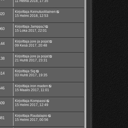
11 Heinä 2018, 17:35
Kirjoittaja
Keinutuolilainen
820
15 Helmi 2018, 12:53
Kirjoittaja
JamppaJ
060
15 Loka 2017, 22:01
Kirjoittaja
jore ja pojat
144
09 Kesä 2017, 20:48
Kirjoittaja
jore ja pojat
138
21 Huhti 2017, 23:31
Kirjoittaja
Sig
414
03 Huhti 2017, 19:35
Kirjoittaja
iron maden
446
15 Maalis 2017, 11:01
Kirjoittaja
Kompassi
409
15 Helmi 2017, 12:49
Kirjoittaja
Rautalapio
881
15 Helmi 2017, 00:56