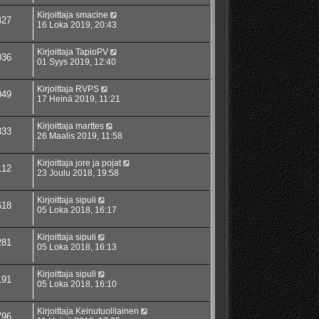
Kirjoittaja
smacine
427
16 Loka 2019, 20:43
Kirjoittaja
TapioPV
036
01 Syys 2019, 12:40
Kirjoittaja
RVPS
049
17 Heinä 2019, 11:21
Kirjoittaja
marttes
333
26 Maalis 2019, 11:58
Kirjoittaja
jore ja pojat
112
23 Joulu 2018, 19:58
Kirjoittaja
sipuli
618
05 Loka 2018, 16:17
Kirjoittaja
sipuli
281
05 Loka 2018, 16:13
Kirjoittaja
sipuli
191
05 Loka 2018, 16:10
Kirjoittaja
Keinutuolilainen
796