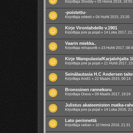
Kirjoittaja
Shoddy
»
05 Heinä 2018, 18:55
-poistettu-
Kirjoittaja
orkkeli
»
04 Huhti 2015, 23:20
Kirje Vironlahdelle v.1901
Kirjoittaja
jore ja pojat
»
14 Loka 2017, 21
Vaarin miekka..
Kirjoittaja
rehupuntti
»
23 Huhti 2017, 08:
Kirje Wampulasta/Karjalohjalta 1
Kirjoittaja
jore ja pojat
»
21 Huhti 2017, 23
Seinälautasia H.C Andersen taitei
Kirjoittaja
ihis81
»
22 Maalis 2015, 00:14
Bronssinen rannekoru
Kirjoittaja
Orava
»
09 Maalis 2017, 19:24
Julistus akateemisten matka-rah
Kirjoittaja
jore ja pojat
»
14 Loka 2016, 21
Lato perinnettä
Kirjoittaja
raiban
»
10 Heinä 2016, 21:31