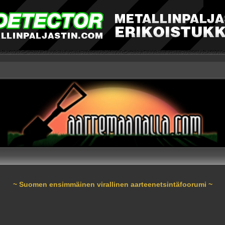
~ Suomen ensimmäinen virallinen aarteenetsintäfoorumi ~
nnettu haku