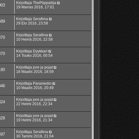
Kirjoittaja
ThePiippailija
903
19 Marras 2016, 17:01
Kirjoittaja
Serafiina
589
29 Elo 2016, 23:58
Kirjoittaja
Serafiina
870
10 Heinä 2016, 22:58
Kirjoittaja
Dyykkari
870
14 Touko 2016, 00:54
Kirjoittaja
jore ja pojat
180
18 Maalis 2016, 18:59
Kirjoittaja
Paramedio
846
10 Maalis 2016, 20:49
Kirjoittaja
jore ja pojat
824
22 Helmi 2016, 22:34
Kirjoittaja
jore ja pojat
328
19 Helmi 2016, 21:34
Kirjoittaja
Serafiina
497
30 Tammi 2016, 21:04