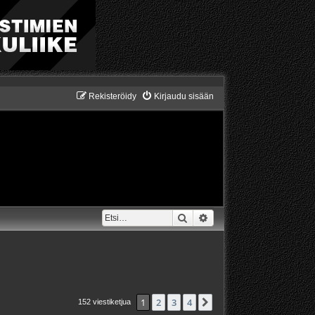
Rekisteröidy
Kirjaudu sisään
Etsi
Tarkennettu haku
1
2
3
4
Seuraava
152 viestiketjua