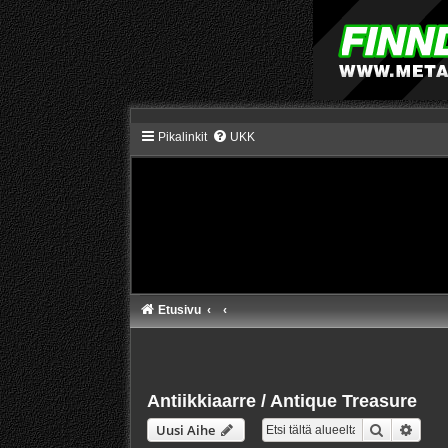
Pikalinkit
UKK
Etusivu
Antiikkiaarre / Antique Treasure
Etsi
Tarke
Uusi Aihe