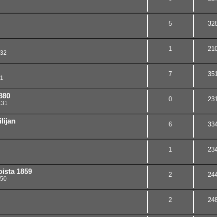
5
32
1
21
:32
7
35
41
880
0
23
:31
lijan
6
33
1
23
oista 1859
2
24
:50
2
24