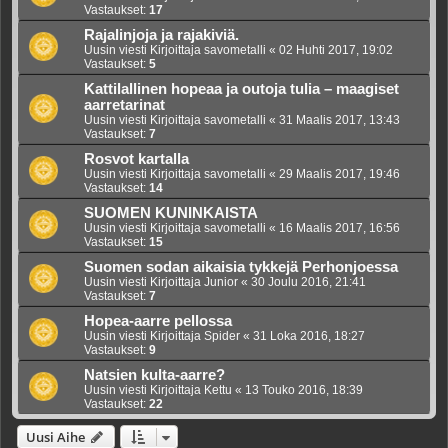
Vastaukset:
17
Rajalinjoja ja rajakiviä.
Uusin viesti Kirjoittaja
savometalli
«
02 Huhti 2017, 19:02
Vastaukset:
5
Kattilallinen hopeaa ja outoja tulia – maagiset
aarretarinat
Uusin viesti Kirjoittaja
savometalli
«
31 Maalis 2017, 13:43
Vastaukset:
7
Rosvot kartalla
Uusin viesti Kirjoittaja
savometalli
«
29 Maalis 2017, 19:46
Vastaukset:
14
SUOMEN KUNINKAISTA
Uusin viesti Kirjoittaja
savometalli
«
16 Maalis 2017, 16:56
Vastaukset:
15
Suomen sodan aikaisia tykkejä Perhonjoessa
Uusin viesti Kirjoittaja
Junior
«
30 Joulu 2016, 21:41
Vastaukset:
7
Hopea-aarre pellossa
Uusin viesti Kirjoittaja
Spider
«
31 Loka 2016, 18:27
Vastaukset:
9
Natsien kulta-aarre?
Uusin viesti Kirjoittaja
Kettu
«
13 Touko 2016, 18:39
Vastaukset:
22
Uusi Aihe