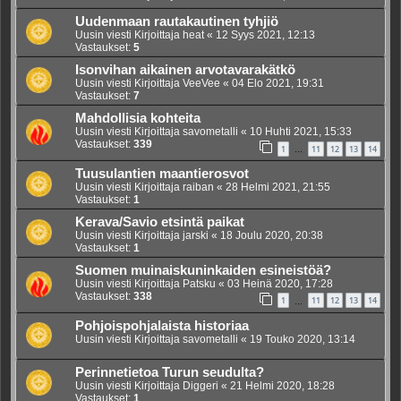
Uudenmaan rautakautinen tyhjiö
Uusin viesti Kirjoittaja
heat
«
12 Syys 2021, 12:13
Vastaukset:
5
Isonvihan aikainen arvotavarakätkö
Uusin viesti Kirjoittaja
VeeVee
«
04 Elo 2021, 19:31
Vastaukset:
7
Mahdollisia kohteita
Uusin viesti Kirjoittaja
savometalli
«
10 Huhti 2021, 15:33
Vastaukset:
339
1
11
12
13
14
…
Tuusulantien maantierosvot
Uusin viesti Kirjoittaja
raiban
«
28 Helmi 2021, 21:55
Vastaukset:
1
Kerava/Savio etsintä paikat
Uusin viesti Kirjoittaja
jarski
«
18 Joulu 2020, 20:38
Vastaukset:
1
Suomen muinaiskuninkaiden esineistöä?
Uusin viesti Kirjoittaja
Patsku
«
03 Heinä 2020, 17:28
Vastaukset:
338
1
11
12
13
14
…
Pohjoispohjalaista historiaa
Uusin viesti Kirjoittaja
savometalli
«
19 Touko 2020, 13:14
Perinnetietoa Turun seudulta?
Uusin viesti Kirjoittaja
Diggeri
«
21 Helmi 2020, 18:28
Vastaukset:
1