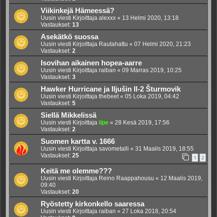
Viikinkejä Hämeessä?
Uusin viesti Kirjoittaja
alexxx
«
13 Helmi 2020, 13:18
Vastaukset:
13
Asekätkö suossa
Uusin viesti Kirjoittaja
Rautahattu
«
07 Helmi 2020, 21:23
Vastaukset:
2
Isovihan aikainen hopea-aarre
Uusin viesti Kirjoittaja
raiban
«
09 Marras 2019, 10:25
Vastaukset:
3
Hawker Hurricane ja Iljušin Il-2 Šturmovik
Uusin viesti Kirjoittaja
thebeet
«
05 Loka 2019, 04:42
Vastaukset:
5
Siellä Mikkelissä
Uusin viesti Kirjoittaja
iipe
«
28 Kesä 2019, 17:56
Vastaukset:
2
Suomen kartta v. 1666
Uusin viesti Kirjoittaja
savometalli
«
31 Maalis 2019, 18:55
Vastaukset:
25
1
2
Keitä me olemme???
Uusin viesti Kirjoittaja
Reino Raappahousu
«
12 Maalis 2019,
09:40
Vastaukset:
20
Ryöstetty kirkonkello saaressa
Uusin viesti Kirjoittaja
raiban
«
27 Loka 2018, 20:54