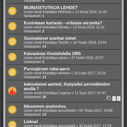
Vastaukset:
9
MUINAISTUTKIJA LEHDET
Uusin viesti Kirjoittaja
WeKinky
«
13 Kesä 2018, 11:40
Vastaukset:
1
Kuninkaan kartasto - erilaisia versioita?
Uusin viesti Kirjoittaja
Winsku
«
13 Kesä 2018, 11:22
Vastaukset:
2
Suomalaiset wanhat nimet
Uusin viesti Kirjoittaja
Timo81
«
16 Touko 2018, 23:44
Vastaukset:
14
Kaivauksia Visulahdella 1955
Uusin viesti Kirjoittaja
raiban
«
07 Huhti 2018, 20:57
Vastaukset:
2
Purnujärven raha-aarre
Uusin viesti Kirjoittaja
villimies
«
16 Loka 2017, 20:28
Vastaukset:
13
kalevalaiset aarteet, löytyisikö perimätiedon
avulla ?
Uusin viesti Kirjoittaja
Cajanus
«
12 Syys 2017, 07:47
Vastaukset:
26
1
2
Itäsuomen puolustus.
Uusin viesti Kirjoittaja
savometalli
«
09 Touko 2017, 19:08
Vastaukset:
14
Lieksa!
Uusin viesti Kirjoittaja
savometalli
«
30 Huhti 2017, 12:29