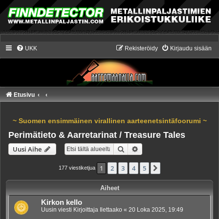
UKK
Rekisteröidy
Kirjaudu sisään
Etusivu
~ Suomen ensimmäinen virallinen aarteenetsintäfoorumi ~
Perimätieto & Aarretarinat / Treasure Tales
Etsi
Tarkennettu haku
Uusi Aihe
1
2
3
4
5
Seuraava
177 viestiketjua
Aiheet
Kirkon kello
Uusin viesti Kirjoittaja
Ilettaako
«
20 Loka 2025, 19:49