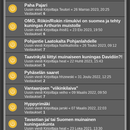
Paha Pajari
Uusin viesti Kirjoittaja
Teutori
«
26 Marras 2023, 20:25
Vastaukset:
6
OMG, Rökin/Rokin riimukivi on suomea ja tehty
kuningas Arthurin muistolle
Uusin viesti Kirjoittaja
ihis81
«
23 Elo 2023, 19:50
Vastaukset:
6
Pohjantie Laatokalta Pohjanlahdelle
Uusin viesti Kirjoittaja
Nallikalliolla
«
26 Touko 2023, 09:12
Vastaukset:
7
Taavinkylä liittyi muinaiseen kuningas Davidiin?!
Uusin viesti Kirjoittaja
heat
«
22 Huhti 2023, 15:43
Vastaukset:
5
Pyhäselän saaret
Uusin viesti Kirjoittaja
hhzewski
«
31 Joulu 2022, 12:25
Vastaukset:
2
Vantaanjoen "viikinkilaiva"
Uusin viesti Kirjoittaja
velho
«
09 Maalis 2022, 09:50
Vastaukset:
7
Hyppyrimäki
Uusin viesti Kirjoittaja
jarski
«
07 Maalis 2022, 22:03
Vastaukset:
1
Tavastian ja/ tai Suomen muinainen
kuningaskunta
Uusin viesti Kirjoittaja
heat
«
23 Loka 2021, 13:30