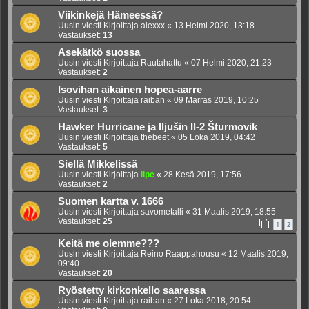
Viikinkejä Hämeessä?
Uusin viesti Kirjoittaja
alexxx
«
13 Helmi 2020, 13:18
Vastaukset:
13
Asekätkö suossa
Uusin viesti Kirjoittaja
Rautahattu
«
07 Helmi 2020, 21:23
Vastaukset:
2
Isovihan aikainen hopea-aarre
Uusin viesti Kirjoittaja
raiban
«
09 Marras 2019, 10:25
Vastaukset:
3
Hawker Hurricane ja Iljušin Il-2 Šturmovik
Uusin viesti Kirjoittaja
thebeet
«
05 Loka 2019, 04:42
Vastaukset:
5
Siellä Mikkelissä
Uusin viesti Kirjoittaja
iipe
«
28 Kesä 2019, 17:56
Vastaukset:
2
Suomen kartta v. 1666
Uusin viesti Kirjoittaja
savometalli
«
31 Maalis 2019, 18:55
Vastaukset:
25
1
2
Keitä me olemme???
Uusin viesti Kirjoittaja
Reino Raappahousu
«
12 Maalis 2019,
09:40
Vastaukset:
20
Ryöstetty kirkonkello saaressa
Uusin viesti Kirjoittaja
raiban
«
27 Loka 2018, 20:54