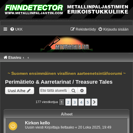
UKK
Rekisteröidy
Kirjaudu sisään
Etusivu
~ Suomen ensimmäinen virallinen aarteenetsintäfoorumi ~
Perimätieto & Aarretarinat / Treasure Tales
Etsi
Tarkennettu haku
Uusi Aihe
1
2
3
4
5
Seuraava
177 viestiketjua
Aiheet
Kirkon kello
Uusin viesti Kirjoittaja
Ilettaako
«
20 Loka 2025, 19:49