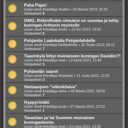
Paha Pajari
Uusin viesti Kirjoittaja
Teutori
«
26 Marras 2023, 20:25
Vastaukset:
6
OMG, Rökin/Rokin riimukivi on suomea ja tehty
kuningas Arthurin muistolle
Uusin viesti Kirjoittaja
ihis81
«
23 Elo 2023, 19:50
Vastaukset:
6
Pohjantie Laatokalta Pohjanlahdelle
Uusin viesti Kirjoittaja
Nallikalliolla
«
26 Touko 2023, 09:12
Vastaukset:
7
Taavinkylä liittyi muinaiseen kuningas Davidiin?!
Uusin viesti Kirjoittaja
heat
«
22 Huhti 2023, 15:43
Vastaukset:
5
Pyhäselän saaret
Uusin viesti Kirjoittaja
hhzewski
«
31 Joulu 2022, 12:25
Vastaukset:
2
Vantaanjoen "viikinkilaiva"
Uusin viesti Kirjoittaja
velho
«
09 Maalis 2022, 09:50
Vastaukset:
7
Hyppyrimäki
Uusin viesti Kirjoittaja
jarski
«
07 Maalis 2022, 22:03
Vastaukset:
1
Tavastian ja/ tai Suomen muinainen
kuningaskunta
Uusin viesti Kirjoittaja
heat
«
23 Loka 2021, 13:30