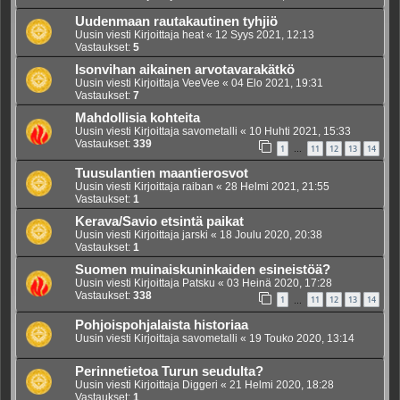
Uudenmaan rautakautinen tyhjiö
Uusin viesti Kirjoittaja
heat
«
12 Syys 2021, 12:13
Vastaukset:
5
Isonvihan aikainen arvotavarakätkö
Uusin viesti Kirjoittaja
VeeVee
«
04 Elo 2021, 19:31
Vastaukset:
7
Mahdollisia kohteita
Uusin viesti Kirjoittaja
savometalli
«
10 Huhti 2021, 15:33
Vastaukset:
339
1
11
12
13
14
…
Tuusulantien maantierosvot
Uusin viesti Kirjoittaja
raiban
«
28 Helmi 2021, 21:55
Vastaukset:
1
Kerava/Savio etsintä paikat
Uusin viesti Kirjoittaja
jarski
«
18 Joulu 2020, 20:38
Vastaukset:
1
Suomen muinaiskuninkaiden esineistöä?
Uusin viesti Kirjoittaja
Patsku
«
03 Heinä 2020, 17:28
Vastaukset:
338
1
11
12
13
14
…
Pohjoispohjalaista historiaa
Uusin viesti Kirjoittaja
savometalli
«
19 Touko 2020, 13:14
Perinnetietoa Turun seudulta?
Uusin viesti Kirjoittaja
Diggeri
«
21 Helmi 2020, 18:28
Vastaukset:
1