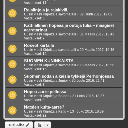
Vastaukset:
17
Rajalinjoja ja rajakiviä.
Uusin viesti Kirjoittaja
savometalli
«
02 Huhti 2017, 19:02
Vastaukset:
5
Kattilallinen hopeaa ja outoja tulia – maagiset
aarretarinat
Uusin viesti Kirjoittaja
savometalli
«
31 Maalis 2017, 13:43
Vastaukset:
7
Rosvot kartalla
Uusin viesti Kirjoittaja
savometalli
«
29 Maalis 2017, 19:46
Vastaukset:
14
SUOMEN KUNINKAISTA
Uusin viesti Kirjoittaja
savometalli
«
16 Maalis 2017, 16:56
Vastaukset:
15
Suomen sodan aikaisia tykkejä Perhonjoessa
Uusin viesti Kirjoittaja
Junior
«
30 Joulu 2016, 21:41
Vastaukset:
7
Hopea-aarre pellossa
Uusin viesti Kirjoittaja
Spider
«
31 Loka 2016, 18:27
Vastaukset:
9
Natsien kulta-aarre?
Uusin viesti Kirjoittaja
Kettu
«
13 Touko 2016, 18:39
Vastaukset:
22
Uusi Aihe