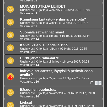
Vastaukset:
9
MUINAISTUTKIJA LEHDET
Uusin viesti Kirjoittaja
WeKinky
«
13 Kesä 2018, 11:40
Vastaukset:
1
Kuninkaan kartasto - erilaisia versioita?
Uusin viesti Kirjoittaja
Winsku
«
13 Kesä 2018, 11:22
Vastaukset:
2
Suomalaiset wanhat nimet
Uusin viesti Kirjoittaja
Timo81
«
16 Touko 2018, 23:44
Vastaukset:
14
Kaivauksia Visulahdella 1955
Uusin viesti Kirjoittaja
raiban
«
07 Huhti 2018, 20:57
Vastaukset:
2
Purnujärven raha-aarre
Uusin viesti Kirjoittaja
villimies
«
16 Loka 2017, 20:28
Vastaukset:
13
kalevalaiset aarteet, löytyisikö perimätiedon
avulla ?
Uusin viesti Kirjoittaja
Cajanus
«
12 Syys 2017, 07:47
Vastaukset:
26
1
2
Itäsuomen puolustus.
Uusin viesti Kirjoittaja
savometalli
«
09 Touko 2017, 19:08
Vastaukset:
14
Lieksa!
Uusin viesti Kirjoittaja
savometalli
«
30 Huhti 2017, 12:29