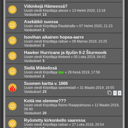
Viikinkejä Hämeessä?
Uusin viesti Kirjoittaja
alexxx
«
13 Helmi 2020, 13:18
Vastaukset:
13
Asekätkö suossa
Uusin viesti Kirjoittaja
Rautahattu
«
07 Helmi 2020, 21:23
Vastaukset:
2
Isovihan aikainen hopea-aarre
Uusin viesti Kirjoittaja
raiban
«
09 Marras 2019, 10:25
Vastaukset:
3
Hawker Hurricane ja Iljušin Il-2 Šturmovik
Uusin viesti Kirjoittaja
thebeet
«
05 Loka 2019, 04:42
Vastaukset:
5
Siellä Mikkelissä
Uusin viesti Kirjoittaja
iipe
«
28 Kesä 2019, 17:56
Vastaukset:
2
Suomen kartta v. 1666
Uusin viesti Kirjoittaja
savometalli
«
31 Maalis 2019, 18:55
Vastaukset:
25
1
2
Keitä me olemme???
Uusin viesti Kirjoittaja
Reino Raappahousu
«
12 Maalis 2019,
09:40
Vastaukset:
20
Ryöstetty kirkonkello saaressa
Uusin viesti Kirjoittaja
raiban
«
27 Loka 2018, 20:54