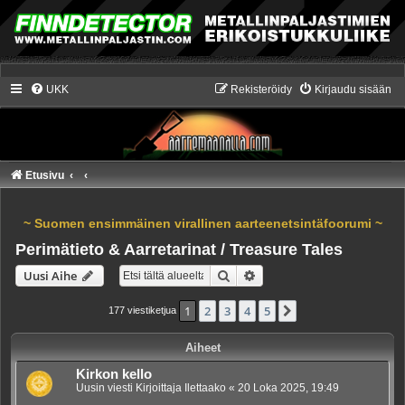
UKK
Rekisteröidy
Kirjaudu sisään
Etusivu
~ Suomen ensimmäinen virallinen aarteenetsintäfoorumi ~
Perimätieto & Aarretarinat / Treasure Tales
Etsi
Tarkennettu haku
Uusi Aihe
1
2
3
4
5
Seuraava
177 viestiketjua
Aiheet
Kirkon kello
Uusin viesti Kirjoittaja
Ilettaako
«
20 Loka 2025, 19:49