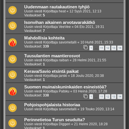
Uudenmaan rautakautinen tyhjiö
Uusin viesti Kirjoittaja
heat
«
12 Syys 2021, 12:13
Vastaukset:
5
Isonvihan aikainen arvotavarakätkö
Uusin viesti Kirjoittaja
VeeVee
«
04 Elo 2021, 19:31
Vastaukset:
7
Mahdollisia kohteita
Uusin viesti Kirjoittaja
savometalli
«
10 Huhti 2021, 15:33
Vastaukset:
339
1
11
12
13
14
…
Tuusulantien maantierosvot
Uusin viesti Kirjoittaja
raiban
«
28 Helmi 2021, 21:55
Vastaukset:
1
Kerava/Savio etsintä paikat
Uusin viesti Kirjoittaja
jarski
«
18 Joulu 2020, 20:38
Vastaukset:
1
Suomen muinaiskuninkaiden esineistöä?
Uusin viesti Kirjoittaja
Patsku
«
03 Heinä 2020, 17:28
Vastaukset:
338
1
11
12
13
14
…
Pohjoispohjalaista historiaa
Uusin viesti Kirjoittaja
savometalli
«
19 Touko 2020, 13:14
Perinnetietoa Turun seudulta?
Uusin viesti Kirjoittaja
Diggeri
«
21 Helmi 2020, 18:28
Vastaukset:
1