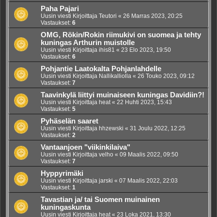
Paha Pajari
Uusin viesti Kirjoittaja
Teutori
«
26 Marras 2023, 20:25
Vastaukset:
6
OMG, Rökin/Rokin riimukivi on suomea ja tehty
kuningas Arthurin muistolle
Uusin viesti Kirjoittaja
ihis81
«
23 Elo 2023, 19:50
Vastaukset:
6
Pohjantie Laatokalta Pohjanlahdelle
Uusin viesti Kirjoittaja
Nallikalliolla
«
26 Touko 2023, 09:12
Vastaukset:
7
Taavinkylä liittyi muinaiseen kuningas Davidiin?!
Uusin viesti Kirjoittaja
heat
«
22 Huhti 2023, 15:43
Vastaukset:
5
Pyhäselän saaret
Uusin viesti Kirjoittaja
hhzewski
«
31 Joulu 2022, 12:25
Vastaukset:
2
Vantaanjoen "viikinkilaiva"
Uusin viesti Kirjoittaja
velho
«
09 Maalis 2022, 09:50
Vastaukset:
7
Hyppyrimäki
Uusin viesti Kirjoittaja
jarski
«
07 Maalis 2022, 22:03
Vastaukset:
1
Tavastian ja/ tai Suomen muinainen
kuningaskunta
Uusin viesti Kirjoittaja
heat
«
23 Loka 2021, 13:30