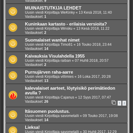
Vastaukset:
9
MUINAISTUTKIJA LEHDET
Uusin viesti Kirjoittaja
WeKinky
«
13 Kesä 2018, 11:40
Vastaukset:
1
Kuninkaan kartasto - erilaisia versioita?
Uusin viesti Kirjoittaja
Winsku
«
13 Kesä 2018, 11:22
Vastaukset:
2
Suomalaiset wanhat nimet
Uusin viesti Kirjoittaja
Timo81
«
16 Touko 2018, 23:44
Vastaukset:
14
Kaivauksia Visulahdella 1955
Uusin viesti Kirjoittaja
raiban
«
07 Huhti 2018, 20:57
Vastaukset:
2
Purnujärven raha-aarre
Uusin viesti Kirjoittaja
villimies
«
16 Loka 2017, 20:28
Vastaukset:
13
kalevalaiset aarteet, löytyisikö perimätiedon
avulla ?
Uusin viesti Kirjoittaja
Cajanus
«
12 Syys 2017, 07:47
Vastaukset:
26
1
2
Itäsuomen puolustus.
Uusin viesti Kirjoittaja
savometalli
«
09 Touko 2017, 19:08
Vastaukset:
14
Lieksa!
Uusin viesti Kirjoittaja
savometalli
«
30 Huhti 2017, 12:29