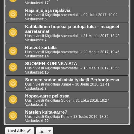
Vastaukset:
17
Rajalinjoja ja rajakiviä.
Uusin viesti Kirjoittaja
savometalli
«
02 Huhti 2017, 19:02
Vastaukset:
5
Kattilallinen hopeaa ja outoja tulia – maagiset
aarretarinat
Uusin viesti Kirjoittaja
savometalli
«
31 Maalis 2017, 13:43
Vastaukset:
7
Rosvot kartalla
Uusin viesti Kirjoittaja
savometalli
«
29 Maalis 2017, 19:46
Vastaukset:
14
SUOMEN KUNINKAISTA
Uusin viesti Kirjoittaja
savometalli
«
16 Maalis 2017, 16:56
Vastaukset:
15
Suomen sodan aikaisia tykkejä Perhonjoessa
Uusin viesti Kirjoittaja
Junior
«
30 Joulu 2016, 21:41
Vastaukset:
7
Hopea-aarre pellossa
Uusin viesti Kirjoittaja
Spider
«
31 Loka 2016, 18:27
Vastaukset:
9
Natsien kulta-aarre?
Uusin viesti Kirjoittaja
Kettu
«
13 Touko 2016, 18:39
Vastaukset:
22
Uusi Aihe