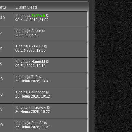
ttu
Uusin viesti
Kirjoittaja
ZyrTech
610
05 Kesä 2015, 21:50
Kirjoittaja
Astalo
2
Tänään, 05:52
Kirjoittaja
Peku84
34
06 Elo 2026, 19:58
Kirjoittaja
HannuM
8
06 Elo 2026, 16:19
Kirjoittaja
TLP
13
29 Heinä 2026, 13:31
Kirjoittaja
dunnock
58
26 Heinä 2026, 19:12
Kirjoittaja
hhzewski
27
26 Heinä 2026, 10:22
Kirjoittaja
Peku84
20
25 Heinä 2026, 17:27