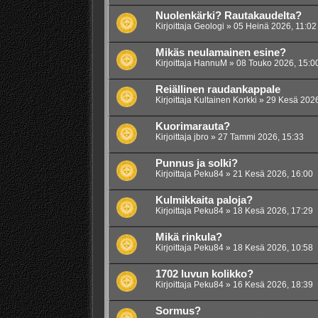
Nuolenkärki? Rautakaudelta?
Kirjoittaja
Geologi
»
05 Heinä 2026, 11:02
Mikäs neulamainen esine?
Kirjoittaja
HannuM
»
08 Touko 2026, 15:0
Reiällinen raudankappale
Kirjoittaja
Kultainen Korkki
»
29 Kesä 2026
Kuorimarauta?
Kirjoittaja
jbro
»
27 Tammi 2026, 15:33
Punnus ja solki?
Kirjoittaja
Peku84
»
21 Kesä 2026, 16:00
Kulmikkaita paloja?
Kirjoittaja
Peku84
»
18 Kesä 2026, 17:29
Mikä rinkula?
Kirjoittaja
Peku84
»
18 Kesä 2026, 10:58
1702 luvun kolikko?
Kirjoittaja
Peku84
»
16 Kesä 2026, 18:39
Sormus?