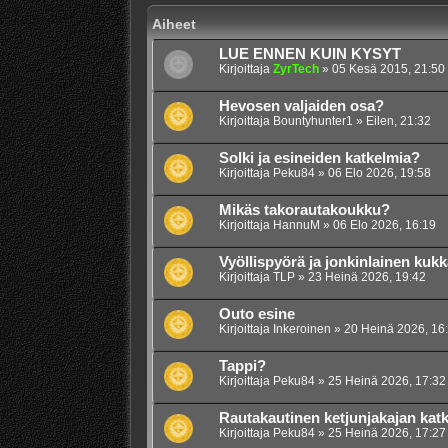
Aiheet
LUE ENNEN KUIN KYSYT
Kirjoittaja
ZyrTech
»
05 Kesä 2015, 21:50
Hevosen valjaiden osa?
Kirjoittaja
Bountyhunter1
»
Eilen, 21:32
Solki ja esineiden katkelmia?
Kirjoittaja
Peku84
»
06 Elo 2026, 19:58
Mikäs takorautakoukku?
Kirjoittaja
HannuM
»
06 Elo 2026, 16:19
Vyöllispyörä ja jonkinlainen kuk
Kirjoittaja
TLP
»
23 Heinä 2026, 19:42
Outo esine
Kirjoittaja
Inkeroinen
»
20 Heinä 2026, 16
Tappi?
Kirjoittaja
Peku84
»
25 Heinä 2026, 17:32
Rautakautinen ketjunjakajan kat
Kirjoittaja
Peku84
»
25 Heinä 2026, 17:27