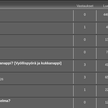
Vastaukset
Lue
0
44
1
4
0
1
0
7
kanappi? [Vyöllispyörä ja kukkanappi]
3
4
3
6
:26
1
2
kelma?
0
1