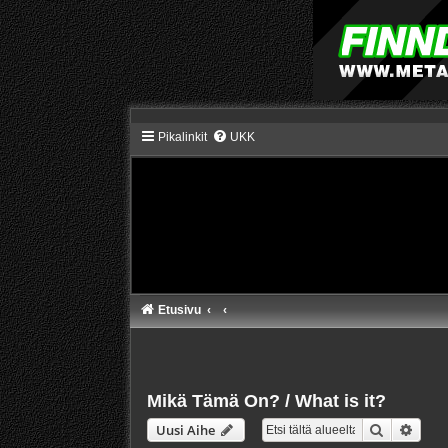
Pikalinkit
UKK
Etusivu
Mikä Tämä On? / What is it?
Etsi
Tarke
Uusi Aihe