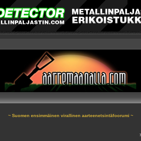
~ Suomen ensimmäinen virallinen aarteenetsintäfoorumi ~
nnettu haku
7