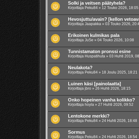
Solki ja veitsen päätyhela?
Kirjoittaja
Peku84
»
12 Touko 2026, 18:05
Hevosjuttu/avain? [kellon vetoav
Kirjoittaja
Jaapakka
»
03 Touko 2026, 20:
Erikoinen kulmikas pala
Kirjoittaja
JuSe
»
04 Touko 2026, 10:08
Tunnistamaton pronssi esine
Kirjoittaja
Huspatihuta
»
03 Huhti 2019, 0
Neulakota?
Kirjoittaja
Peku84
»
18 Joulu 2025, 18:21
Luinen käsi [painolaatta]
Kirjoittaja
jbro
»
26 Huhti 2026, 18:15
Onko hopeinen vanha kolikko?
Kirjoittaja
hoyla
»
27 Huhti 2026, 09:52
Lentokone merkki?
Kirjoittaja
Peku84
»
24 Huhti 2026, 18:48
Sormus
Kirjoittaja
Peku84
»
24 Huhti 2026, 18:54