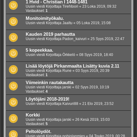
1 Hvid - Christian I 1448-1481
Uusin viesti Kirjoittaja
Tirehtoori
«
23 Loka 2019, 09:32
Vastaukset:
1
Monitoimityökalu.
Uusin viesti Kirjoittaja
Jaaltu
«
05 Loka 2019, 15:08
Kauden 2019 parhautta
Uusin viesti Kirjoittaja
Padon_kaivuri
«
25 Syys 2019, 22:47
5 kopeekkaa.
Uusin viesti Kirjoittaja
Örkkelö
«
08 Syys 2019, 18:40
Lisää löytöjä Pirkanmaalta Lisätty kuvia 2.11
Uusin viesti Kirjoittaja
Rune
«
03 Syys 2019, 20:39
Vastaukset:
1
Viimeinkin rautakautta
Uusin viesti Kirjoittaja
jarski
«
02 Syys 2019, 10:19
Vastaukset:
4
Löytöjäni 2018-2019!
Uusin viesti Kirjoittaja
Kaivuri88
«
21 Elo 2019, 23:52
Korkki
Uusin viesti Kirjoittaja
jarski
«
26 Kesä 2019, 15:03
Vastaukset:
5
Peltolöydöt.
Uusin viesti Kirjoittaja
pohjolanmies
«
04 Touko 2019, 00:28