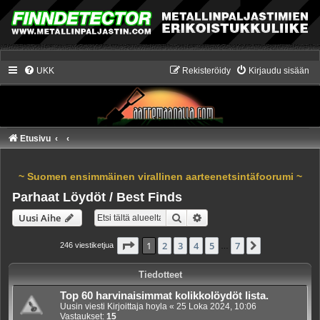
UKK
Rekisteröidy
Kirjaudu sisään
Etusivu
~ Suomen ensimmäinen virallinen aarteenetsintäfoorumi ~
Parhaat Löydöt / Best Finds
Etsi
Tarkennettu haku
Uusi Aihe
Sivu
1
/
7
1
2
3
4
5
7
Seuraava
246 viestiketjua
…
Tiedotteet
Top 60 harvinaisimmat kolikkolöydöt lista.
Uusin viesti Kirjoittaja
hoyla
«
25 Loka 2024, 10:06
Vastaukset:
15