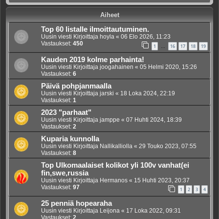
Aiheet
Top 60 listalle ilmoittautuminen.
Uusin viesti Kirjoittaja
hoyla
«
06 Elo 2026, 11:23
Vastaukset:
450
1
16
17
18
19
…
Kauden 2019 kolme parhainta!
Uusin viesti Kirjoittaja
joogahainen
«
05 Helmi 2020, 15:26
Vastaukset:
6
Päivä pohpjanmaalla
Uusin viesti Kirjoittaja
jarski
«
18 Loka 2024, 22:19
Vastaukset:
1
2023 "parhaat"
Uusin viesti Kirjoittaja
jamppe
«
07 Huhti 2024, 18:39
Vastaukset:
2
Kuparia kunnolla
Uusin viesti Kirjoittaja
Nallikalliolla
«
29 Touko 2023, 07:55
Vastaukset:
8
Top Ulkomaalaiset kolikot yli 100v vanhat(ei
fin,swe,russia
Uusin viesti Kirjoittaja
Hermanos
«
15 Huhti 2023, 20:37
Vastaukset:
97
1
2
3
4
25 penniä hopearaha
Uusin viesti Kirjoittaja
Leijona
«
17 Loka 2022, 09:31
Vastaukset:
2