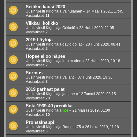
Seitikin kausi 2020
Uusin viesti Kirjoittaja
Vainulainen
«
14 Maalis 2021, 17:45
Vastaukset:
11
Viikkari kolikko
Uusin viesti Kirjoittaja
Örkkelö
«
28 Huhti 2020, 21:05
Vastaukset:
2
2019 Löytöjä
Uusin viesti Kirjoittaja
david goljat
«
28 Huhti 2020, 08:41
Vastaukset:
2
Hopee ei oo häpee
Uusin viesti Kirjoittaja
iron maden
«
23 Huhti 2020, 10:18
Vastaukset:
2
Sormus
Uusin viesti Kirjoittaja
Valiant
«
07 Huhti 2020, 19:36
Vastaukset:
3
2019 parhaat palat
Uusin viesti Kirjoittaja
jamppe
«
12 Tammi 2020, 08:15
Vastaukset:
20
Sota 1939-40 prenikka
Uusin viesti Kirjoittaja
iipe
«
21 Marras 2019, 01:00
Vastaukset:
10
Pronssinappi
Uusin viesti Kirjoittaja
Ramppa75
«
26 Loka 2019, 11:18
Vastaukset:
3