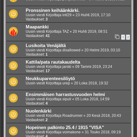
Pronssinen keihäänkärki.
Uusin viesti Kirjoittaja
int/29
«
23 Huhti 2019, 17:10
Vastaukset:
3
Maapankki
Uusin viesti Kirjoittaja
TAZ
«
20 Huhti 2019, 08:51
Vastaukset:
41
1
2
Lusikoita Venäjältä
Uusin viesti Kirjoittaja
disallowed
«
20 Helmi 2019, 03:10
Vastaukset:
1
Kattila/pata rautakaudelta
Uusin viesti Kirjoittaja
jarski
«
09 Tammi 2019, 23:24
Vastaukset:
17
Neukkuparenteesilöytö
Uusin viesti Kirjoittaja
urep
«
20 Loka 2018, 19:32
Ensimmäisen harrastusvuoden helmi
Uusin viesti Kirjoittaja
sipuli
«
05 Loka 2018, 14:59
Vastaukset:
4
Nuolenkärki
Uusin viesti Kirjoittaja
Roadrunner
«
20 Kesä 2018, 20:43
Vastaukset:
2
Hopeinen palkinto 25.4 / 1915 "VISA"
Uusin viesti Kirjoittaja
voimakone
«
31 Touko 2018, 09:19
Vastaukset:
4