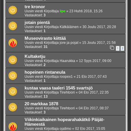
tre kronor
Uusin viesti Kirjoittaja
iipe
«
23 Huhti 2018, 15:26
Vastaukset:
3
jotain pientä
Uusin viesti Kirjoittaja
Kätkäläinen
«
30 Joulu 2017, 20:28
Vastaukset:
1
Museovirasto kiittää
Uusin viesti Kirjoittaja
jore ja pojat
«
15 Joulu 2017, 21:56
Vastaukset:
31
1
2
Kultaketju
Uusin viesti Kirjoittaja
Haarukka
«
12 Syys 2017, 09:00
Vastaukset:
2
hopeinen rintaneula
Uusin viesti Kirjoittaja
roopex1
«
21 Elo 2017, 07:43
Vastaukset:
1
kustaa vaasa taaleri 1545 svartsjö
Uusin viesti Kirjoittaja
Tirehtoori
«
04 Elo 2017, 22:35
Vastaukset:
13
20 markkaa 1878
Uusin viesti Kirjoittaja
Tirehtoori
«
04 Elo 2017, 08:37
Vastaukset:
3
Viikinkiaikainen hopearahakätkö Päijät-
Hämeestä
Uusin viesti Kirjoittaja
ojatimo
«
02 Elo 2017, 15:05