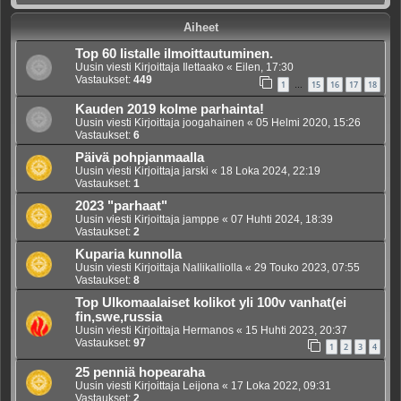
Aiheet
Top 60 listalle ilmoittautuminen.
Uusin viesti Kirjoittaja
Ilettaako
«
Eilen, 17:30
Vastaukset:
449
1
15
16
17
18
…
Kauden 2019 kolme parhainta!
Uusin viesti Kirjoittaja
joogahainen
«
05 Helmi 2020, 15:26
Vastaukset:
6
Päivä pohpjanmaalla
Uusin viesti Kirjoittaja
jarski
«
18 Loka 2024, 22:19
Vastaukset:
1
2023 "parhaat"
Uusin viesti Kirjoittaja
jamppe
«
07 Huhti 2024, 18:39
Vastaukset:
2
Kuparia kunnolla
Uusin viesti Kirjoittaja
Nallikalliolla
«
29 Touko 2023, 07:55
Vastaukset:
8
Top Ulkomaalaiset kolikot yli 100v vanhat(ei
fin,swe,russia
Uusin viesti Kirjoittaja
Hermanos
«
15 Huhti 2023, 20:37
Vastaukset:
97
1
2
3
4
25 penniä hopearaha
Uusin viesti Kirjoittaja
Leijona
«
17 Loka 2022, 09:31
Vastaukset:
2