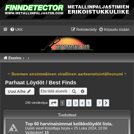
UKK
Rekisteröidy
Kirjaudu sisään
Etusivu
~ Suomen ensimmäinen virallinen aarteenetsintäfoorumi ~
Parhaat Löydöt / Best Finds
Etsi
Tarkennettu haku
Uusi Aihe
Sivu
1
/
7
1
2
3
4
5
7
Seuraava
246 viestiketjua
…
Tiedotteet
Top 60 harvinaisimmat kolikkolöydöt lista.
Uusin viesti Kirjoittaja
hoyla
«
25 Loka 2024, 10:06
Vastaukset:
15