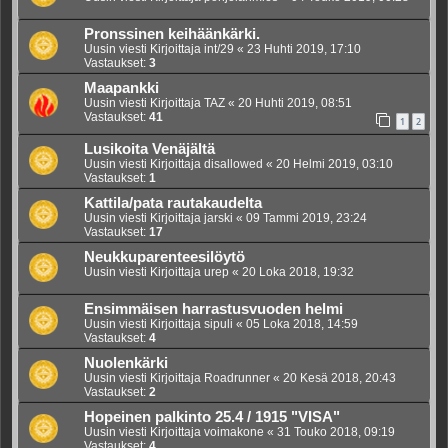
Pronssinen keihäänkärki.
Uusin viesti Kirjoittaja
int/29
«
23 Huhti 2019, 17:10
Vastaukset:
3
Maapankki
Uusin viesti Kirjoittaja
TAZ
«
20 Huhti 2019, 08:51
Vastaukset:
41
1
2
Lusikoita Venäjältä
Uusin viesti Kirjoittaja
disallowed
«
20 Helmi 2019, 03:10
Vastaukset:
1
Kattila/pata rautakaudelta
Uusin viesti Kirjoittaja
jarski
«
09 Tammi 2019, 23:24
Vastaukset:
17
Neukkuparenteesilöytö
Uusin viesti Kirjoittaja
urep
«
20 Loka 2018, 19:32
Ensimmäisen harrastusvuoden helmi
Uusin viesti Kirjoittaja
sipuli
«
05 Loka 2018, 14:59
Vastaukset:
4
Nuolenkärki
Uusin viesti Kirjoittaja
Roadrunner
«
20 Kesä 2018, 20:43
Vastaukset:
2
Hopeinen palkinto 25.4 / 1915 "VISA"
Uusin viesti Kirjoittaja
voimakone
«
31 Touko 2018, 09:19
Vastaukset:
4