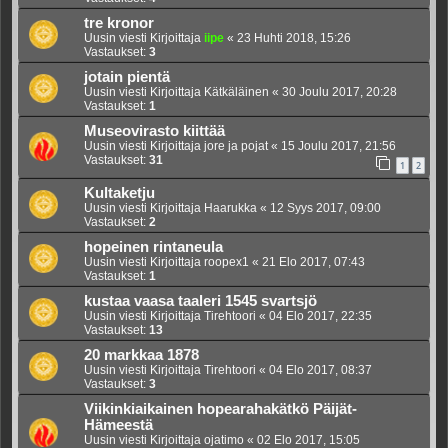
tre kronor
Uusin viesti Kirjoittaja
iipe
«
23 Huhti 2018, 15:26
Vastaukset:
3
jotain pientä
Uusin viesti Kirjoittaja
Kätkäläinen
«
30 Joulu 2017, 20:28
Vastaukset:
1
Museovirasto kiittää
Uusin viesti Kirjoittaja
jore ja pojat
«
15 Joulu 2017, 21:56
Vastaukset:
31
1
2
Kultaketju
Uusin viesti Kirjoittaja
Haarukka
«
12 Syys 2017, 09:00
Vastaukset:
2
hopeinen rintaneula
Uusin viesti Kirjoittaja
roopex1
«
21 Elo 2017, 07:43
Vastaukset:
1
kustaa vaasa taaleri 1545 svartsjö
Uusin viesti Kirjoittaja
Tirehtoori
«
04 Elo 2017, 22:35
Vastaukset:
13
20 markkaa 1878
Uusin viesti Kirjoittaja
Tirehtoori
«
04 Elo 2017, 08:37
Vastaukset:
3
Viikinkiaikainen hopearahakätkö Päijät-
Hämeestä
Uusin viesti Kirjoittaja
ojatimo
«
02 Elo 2017, 15:05