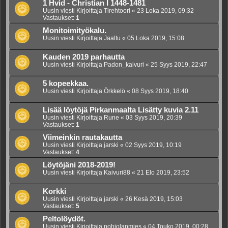
1 Hvid - Christian I 1448-1481
Uusin viesti Kirjoittaja
Tirehtoori
«
23 Loka 2019, 09:32
Vastaukset:
1
Monitoimityökalu.
Uusin viesti Kirjoittaja
Jaaltu
«
05 Loka 2019, 15:08
Kauden 2019 parhautta
Uusin viesti Kirjoittaja
Padon_kaivuri
«
25 Syys 2019, 22:47
5 kopeekkaa.
Uusin viesti Kirjoittaja
Örkkelö
«
08 Syys 2019, 18:40
Lisää löytöjä Pirkanmaalta Lisätty kuvia 2.11
Uusin viesti Kirjoittaja
Rune
«
03 Syys 2019, 20:39
Vastaukset:
1
Viimeinkin rautakautta
Uusin viesti Kirjoittaja
jarski
«
02 Syys 2019, 10:19
Vastaukset:
4
Löytöjäni 2018-2019!
Uusin viesti Kirjoittaja
Kaivuri88
«
21 Elo 2019, 23:52
Korkki
Uusin viesti Kirjoittaja
jarski
«
26 Kesä 2019, 15:03
Vastaukset:
5
Peltolöydöt.
Uusin viesti Kirjoittaja
pohjolanmies
«
04 Touko 2019, 00:28