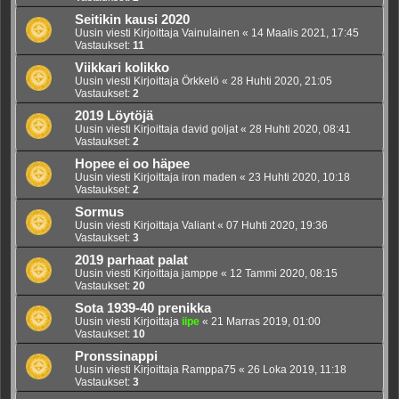
Seitikin kausi 2020
Uusin viesti Kirjoittaja
Vainulainen
«
14 Maalis 2021, 17:45
Vastaukset:
11
Viikkari kolikko
Uusin viesti Kirjoittaja
Örkkelö
«
28 Huhti 2020, 21:05
Vastaukset:
2
2019 Löytöjä
Uusin viesti Kirjoittaja
david goljat
«
28 Huhti 2020, 08:41
Vastaukset:
2
Hopee ei oo häpee
Uusin viesti Kirjoittaja
iron maden
«
23 Huhti 2020, 10:18
Vastaukset:
2
Sormus
Uusin viesti Kirjoittaja
Valiant
«
07 Huhti 2020, 19:36
Vastaukset:
3
2019 parhaat palat
Uusin viesti Kirjoittaja
jamppe
«
12 Tammi 2020, 08:15
Vastaukset:
20
Sota 1939-40 prenikka
Uusin viesti Kirjoittaja
iipe
«
21 Marras 2019, 01:00
Vastaukset:
10
Pronssinappi
Uusin viesti Kirjoittaja
Ramppa75
«
26 Loka 2019, 11:18
Vastaukset:
3