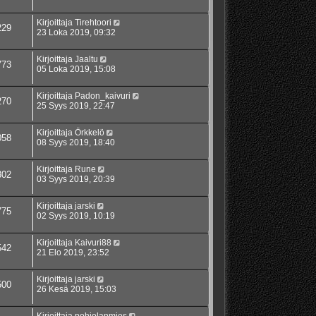
Kirjoittaja
Tirehtoori
229
23 Loka 2019, 09:32
Kirjoittaja
Jaaltu
773
05 Loka 2019, 15:08
Kirjoittaja
Padon_kaivuri
270
25 Syys 2019, 22:47
Kirjoittaja
Örkkelö
058
08 Syys 2019, 18:40
Kirjoittaja
Rune
302
03 Syys 2019, 20:39
Kirjoittaja
jarski
775
02 Syys 2019, 10:19
Kirjoittaja
Kaivuri88
542
21 Elo 2019, 23:52
Kirjoittaja
jarski
500
26 Kesä 2019, 15:03