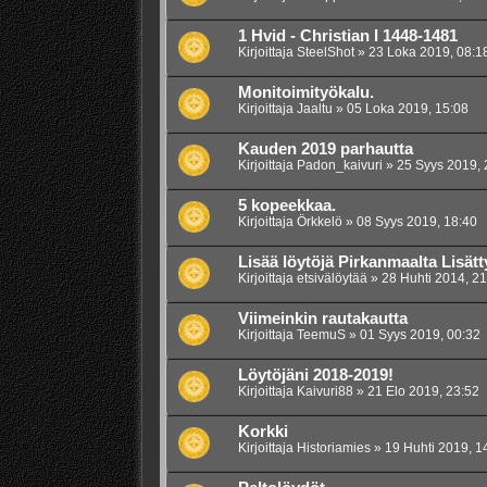
1 Hvid - Christian I 1448-1481
Kirjoittaja
SteelShot
»
23 Loka 2019, 08:1
Monitoimityökalu.
Kirjoittaja
Jaaltu
»
05 Loka 2019, 15:08
Kauden 2019 parhautta
Kirjoittaja
Padon_kaivuri
»
25 Syys 2019, 
5 kopeekkaa.
Kirjoittaja
Örkkelö
»
08 Syys 2019, 18:40
Lisää löytöjä Pirkanmaalta Lisätt
Kirjoittaja
etsivälöytää
»
28 Huhti 2014, 21
Viimeinkin rautakautta
Kirjoittaja
TeemuS
»
01 Syys 2019, 00:32
Löytöjäni 2018-2019!
Kirjoittaja
Kaivuri88
»
21 Elo 2019, 23:52
Korkki
Kirjoittaja
Historiamies
»
19 Huhti 2019, 1