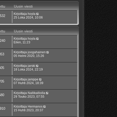
ttu
Uusin viesti
Kirjoittaja
hoyla
532
25 Loka 2024, 10:06
ttu
Uusin viesti
Kirjoittaja
hoyla
240
Eilen, 11:23
Kirjoittaja
joogahainen
353
05 Helmi 2020, 15:26
Kirjoittaja
jarski
605
18 Loka 2024, 22:19
Kirjoittaja
jamppe
705
07 Huhti 2024, 18:39
Kirjoittaja
Nallikalliolla
580
29 Touko 2023, 07:55
Kirjoittaja
Hermanos
910
15 Huhti 2023, 20:37