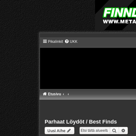
Pikalinkit
UKK
Etusivu
Parhaat Löydöt / Best Finds
Etsi
Tarke
Uusi Aihe