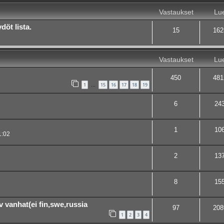
Vastaukset
Lue
öt lista.
15
162
Vastaukset
Lue
450
481
1
15
16
17
18
19
…
6
24
1
10
1:02
2
13
8
15
v vanhat(ei fin,swe,russia
97
208
1
2
3
4