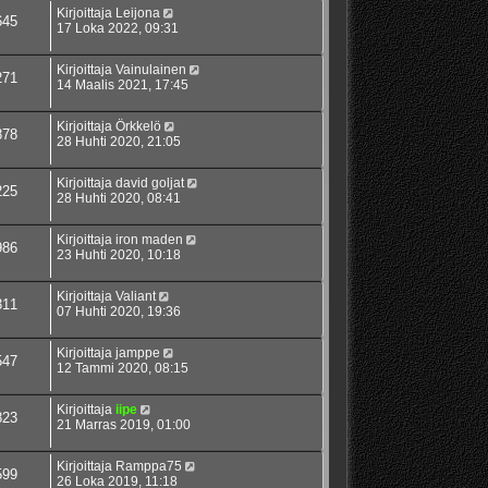
Kirjoittaja
Leijona
645
17 Loka 2022, 09:31
Kirjoittaja
Vainulainen
271
14 Maalis 2021, 17:45
Kirjoittaja
Örkkelö
878
28 Huhti 2020, 21:05
Kirjoittaja
david goljat
225
28 Huhti 2020, 08:41
Kirjoittaja
iron maden
986
23 Huhti 2020, 10:18
Kirjoittaja
Valiant
311
07 Huhti 2020, 19:36
Kirjoittaja
jamppe
547
12 Tammi 2020, 08:15
Kirjoittaja
iipe
823
21 Marras 2019, 01:00
Kirjoittaja
Ramppa75
599
26 Loka 2019, 11:18