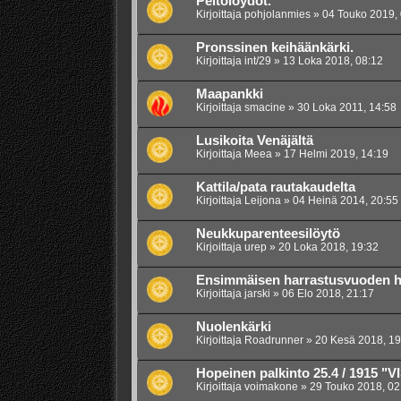
Peltolöydöt.
Kirjoittaja
pohjolanmies
»
04 Touko 2019, 
Pronssinen keihäänkärki.
Kirjoittaja
int/29
»
13 Loka 2018, 08:12
Maapankki
Kirjoittaja
smacine
»
30 Loka 2011, 14:58
Lusikoita Venäjältä
Kirjoittaja
Meea
»
17 Helmi 2019, 14:19
Kattila/pata rautakaudelta
Kirjoittaja
Leijona
»
04 Heinä 2014, 20:55
Neukkuparenteesilöytö
Kirjoittaja
urep
»
20 Loka 2018, 19:32
Ensimmäisen harrastusvuoden h
Kirjoittaja
jarski
»
06 Elo 2018, 21:17
Nuolenkärki
Kirjoittaja
Roadrunner
»
20 Kesä 2018, 19
Hopeinen palkinto 25.4 / 1915 "V
Kirjoittaja
voimakone
»
29 Touko 2018, 02