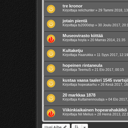
tre kronor
Kirjoittaja
relichunter
»
29 Tammi 2018, 13
jotain pientä
Kirjoittaja
ts2000dsp
»
30 Joulu 2017, 20:
Museovirasto kiittää
Kirjoittaja
hoyla
»
20 Marras 2014, 21:35
Kultaketju
Kirjoittaja
Haarukka
»
11 Syys 2017, 12:1
hopeinen rintaneula
Kirjoittaja
TeemuS
»
21 Elo 2017, 00:15
kustaa vaasa taaleri 1545 svartsj
Kirjoittaja
hopeakarhu
»
26 Kesä 2017, 16
20 markkaa 1878
Kirjoittaja
Kultainennoutaja
»
04 Elo 2017,
Viikinkiaikainen hopearahakätkö
Kirjoittaja
Nil Melius
»
28 Heinä 2013, 22:
Uusi Aihe