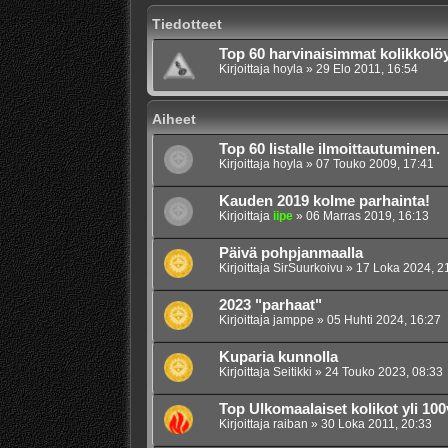
Tiedotteet
Top 60 harvinaisimmat kolikkolöyd
Kirjoittaja
hoyla
»
29 Elo 2011, 16:54
Aiheet
Top 60 listalle ilmoittautuminen.
Kirjoittaja
hoyla
»
07 Touko 2009, 17:41
Kauden 2019 kolme parhainta!
Kirjoittaja
iipe
»
06 Marras 2019, 16:13
Päivä pohpjanmaalla
Kirjoittaja
SirSuurkoivu
»
17 Loka 2024, 2
2023 "parhaat"
Kirjoittaja
jamppe
»
05 Huhti 2024, 16:27
Kuparia kunnolla
Kirjoittaja
Seitikki
»
24 Touko 2023, 08:33
Top Ulkomaalaiset kolikot yli 100
Kirjoittaja
raiban
»
30 Loka 2011, 20:33