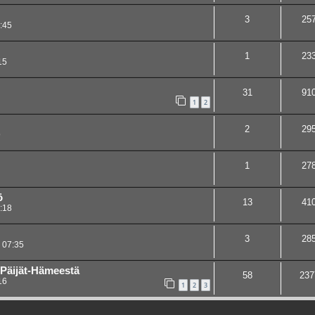
3
25
:45
1
23
15
31
91
1
2
2
29
9
1
27
ö
13
41
:18
3
28
 07:35
 Päijät-Hämeestä
58
237
16
1
2
3