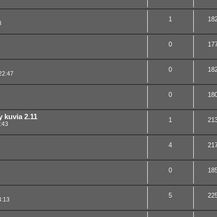
1
18
8
0
17
0
18
22:47
0
18
y kuvia 2.11
1
21
:43
4
21
0
18
5
22
4:13