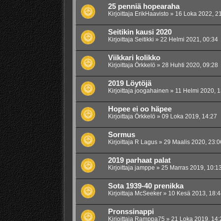
25 penniä hopearaha
Kirjoittaja
ErikHaavisto
»
16 Loka 2022, 2
Seitikin kausi 2020
Kirjoittaja
Seitikki
»
22 Helmi 2021, 00:34
Viikkari kolikko
Kirjoittaja
Örkkelö
»
28 Huhti 2020, 09:28
2019 Löytöjä
Kirjoittaja
joogahainen
»
11 Helmi 2020, 1
Hopee ei oo häpee
Kirjoittaja
Örkkelö
»
09 Loka 2019, 14:27
Sormus
Kirjoittaja
R Lagus
»
29 Maalis 2020, 23:0
2019 parhaat palat
Kirjoittaja
jamppe
»
25 Marras 2019, 10:1
Sota 1939-40 prenikka
Kirjoittaja
McSeeker
»
10 Kesä 2013, 18:4
Pronssinappi
Kirjoittaja
Ramppa75
»
21 Loka 2019, 14: