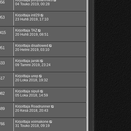
Kirjoittaja
pohjolanmies
356
04 Touko 2019, 00:28
Kirjoittaja
int/29
953
23 Huhti 2019, 17:10
Kirjoittaja
TAZ
415
20 Huhti 2019, 08:51
Kirjoittaja
disallowed
051
20 Helmi 2019, 03:10
Kirjoittaja
jarski
433
09 Tammi 2019, 23:24
Kirjoittaja
urep
617
20 Loka 2018, 19:32
Kirjoittaja
sipuli
082
05 Loka 2018, 14:59
Kirjoittaja
Roadrunner
489
20 Kesä 2018, 20:43
Kirjoittaja
voimakone
766
31 Touko 2018, 09:19