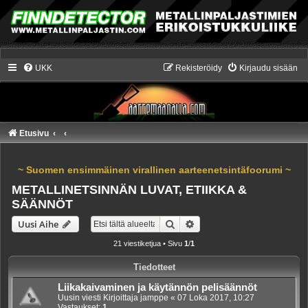
UKK
Rekisteröidy
Kirjaudu sisään
Etusivu
~ Suomen ensimmäinen virallinen aarteenetsintäfoorumi ~
METALLINETSINNÄN LUVAT, ETIIKKA &
SÄÄNNÖT
Etsi
Tarkennettu haku
Uusi Aihe
21 viestiketjua • Sivu
1
/
1
Tiedotteet
Liikakaivaminen ja käytännön pelisäännöt
Uusin viesti Kirjoittaja
jamppe
«
07 Loka 2017, 10:27
Vastaukset:
1