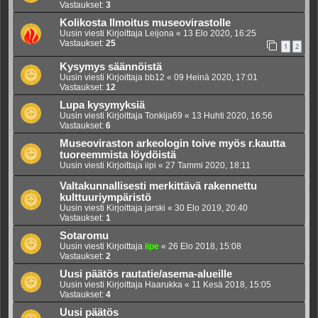
Vastaukset:
3
Kolikosta Ilmoitus museovirastolle
Uusin viesti Kirjoittaja
Leijona
«
13 Elo 2020, 16:25
Vastaukset:
25
1
2
Kysymys säännöistä
Uusin viesti Kirjoittaja
bb12
«
09 Heinä 2020, 17:01
Vastaukset:
12
Lupa kysymyksiä
Uusin viesti Kirjoittaja
Tonkija69
«
13 Huhti 2020, 16:56
Vastaukset:
6
Museoviraston arkeologin toive myös r.kautta
tuoreemmista löydöistä
Uusin viesti Kirjoittaja
iipi
«
27 Tammi 2020, 18:11
Valtakunnallisesti merkittävä rakennettu
kulttuuriympäristö
Uusin viesti Kirjoittaja
jarski
«
30 Elo 2019, 20:40
Vastaukset:
1
Sotaromu
Uusin viesti Kirjoittaja
iipe
«
26 Elo 2018, 15:08
Vastaukset:
2
Uusi päätös rautatie/asema-alueille
Uusin viesti Kirjoittaja
Haarukka
«
11 Kesä 2018, 15:05
Vastaukset:
4
Uusi päätös