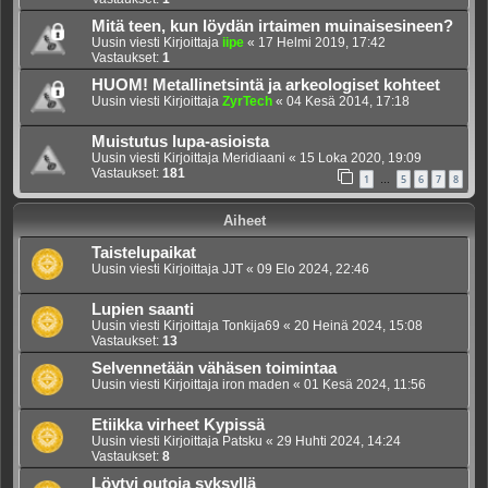
Mitä teen, kun löydän irtaimen muinaisesineen?
Uusin viesti Kirjoittaja
iipe
«
17 Helmi 2019, 17:42
Vastaukset:
1
HUOM! Metallinetsintä ja arkeologiset kohteet
Uusin viesti Kirjoittaja
ZyrTech
«
04 Kesä 2014, 17:18
Muistutus lupa-asioista
Uusin viesti Kirjoittaja
Meridiaani
«
15 Loka 2020, 19:09
Vastaukset:
181
1
5
6
7
8
…
Aiheet
Taistelupaikat
Uusin viesti Kirjoittaja
JJT
«
09 Elo 2024, 22:46
Lupien saanti
Uusin viesti Kirjoittaja
Tonkija69
«
20 Heinä 2024, 15:08
Vastaukset:
13
Selvennetään vähäsen toimintaa
Uusin viesti Kirjoittaja
iron maden
«
01 Kesä 2024, 11:56
Etiikka virheet Kypissä
Uusin viesti Kirjoittaja
Patsku
«
29 Huhti 2024, 14:24
Vastaukset:
8
Löytyi outoja syksyllä