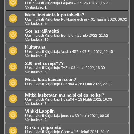
Uusin viesti Kirjoittaja
Leijona
«
27 Loka 2023, 09:46
Vastaukset:
1
Metallinetsintä lupa talvella?
Uusin viesti Kirjoittaja
Kuikkadetecting
«
31 Tammi 2023, 08:32
Vastaukset:
5
Sotilasräjähteitä
Uusin viesti Kirjoittaja
Bomblo
«
26 Elo 2022, 21:52
Vastaukset:
10
Kultaraha
Uusin viesti Kirjoittaja
Vesku-457
«
07 Elo 2022, 12:45
Vastaukset:
7
200 metriä raja???
Uusin viesti Kirjoittaja
TAZ
«
03 Kesä 2022, 16:30
Vastaukset:
3
Mistä lupa kaivamiseen?
Uusin viesti Kirjoittaja
Pezzi84
«
26 Huhti 2022, 22:11
Mitkä lasketaan muinaisiksi esineiksi?
Uusin viesti Kirjoittaja
Pezzi84
«
18 Huhti 2022, 16:33
Vastaukset:
2
Vinkki Lappiin
Uusin viesti Kirjoittaja
jomsa
«
30 Joulu 2021, 00:39
Vastaukset:
2
Kirkon ympäristö
Uusin viesti Kirjoittaja
Garre
«
15 Heinä 2021, 20:10