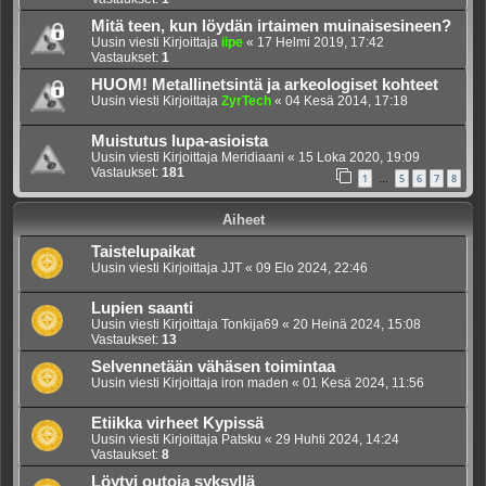
Mitä teen, kun löydän irtaimen muinaisesineen?
Uusin viesti Kirjoittaja
iipe
«
17 Helmi 2019, 17:42
Vastaukset:
1
HUOM! Metallinetsintä ja arkeologiset kohteet
Uusin viesti Kirjoittaja
ZyrTech
«
04 Kesä 2014, 17:18
Muistutus lupa-asioista
Uusin viesti Kirjoittaja
Meridiaani
«
15 Loka 2020, 19:09
Vastaukset:
181
1
5
6
7
8
…
Aiheet
Taistelupaikat
Uusin viesti Kirjoittaja
JJT
«
09 Elo 2024, 22:46
Lupien saanti
Uusin viesti Kirjoittaja
Tonkija69
«
20 Heinä 2024, 15:08
Vastaukset:
13
Selvennetään vähäsen toimintaa
Uusin viesti Kirjoittaja
iron maden
«
01 Kesä 2024, 11:56
Etiikka virheet Kypissä
Uusin viesti Kirjoittaja
Patsku
«
29 Huhti 2024, 14:24
Vastaukset:
8
Löytyi outoja syksyllä