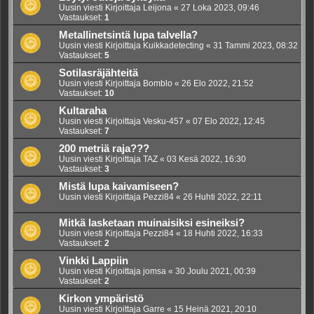
Uusin viesti Kirjoittaja
Leijona
«
27 Loka 2023, 09:46
Vastaukset:
1
Metallinetsintä lupa talvella?
Uusin viesti Kirjoittaja
Kuikkadetecting
«
31 Tammi 2023, 08:32
Vastaukset:
5
Sotilasräjähteitä
Uusin viesti Kirjoittaja
Bomblo
«
26 Elo 2022, 21:52
Vastaukset:
10
Kultaraha
Uusin viesti Kirjoittaja
Vesku-457
«
07 Elo 2022, 12:45
Vastaukset:
7
200 metriä raja???
Uusin viesti Kirjoittaja
TAZ
«
03 Kesä 2022, 16:30
Vastaukset:
3
Mistä lupa kaivamiseen?
Uusin viesti Kirjoittaja
Pezzi84
«
26 Huhti 2022, 22:11
Mitkä lasketaan muinaisiksi esineiksi?
Uusin viesti Kirjoittaja
Pezzi84
«
18 Huhti 2022, 16:33
Vastaukset:
2
Vinkki Lappiin
Uusin viesti Kirjoittaja
jomsa
«
30 Joulu 2021, 00:39
Vastaukset:
2
Kirkon ympäristö
Uusin viesti Kirjoittaja
Garre
«
15 Heinä 2021, 20:10