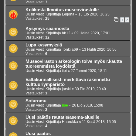
Vastaukset:
3
Kolikosta Ilmoitus museovirastolle
Uusin viesti Kirjoittaja
Leijona
«
13 Elo 2020, 16:25
Vastaukset:
25
1
2
Kysymys säännöistä
Uusin viesti Kirjoittaja
bb12
«
09 Heinä 2020, 17:01
Vastaukset:
12
Lupa kysymyksiä
Uusin viesti Kirjoittaja
Tonkija69
«
13 Huhti 2020, 16:56
Vastaukset:
6
Museoviraston arkeologin toive myös r.kautta
tuoreemmista löydöistä
Uusin viesti Kirjoittaja
iipi
«
27 Tammi 2020, 18:11
Valtakunnallisesti merkittävä rakennettu
kulttuuriympäristö
Uusin viesti Kirjoittaja
jarski
«
30 Elo 2019, 20:40
Vastaukset:
1
Sotaromu
Uusin viesti Kirjoittaja
iipe
«
26 Elo 2018, 15:08
Vastaukset:
2
Uusi päätös rautatie/asema-alueille
Uusin viesti Kirjoittaja
Haarukka
«
11 Kesä 2018, 15:05
Vastaukset:
4
Uusi päätös