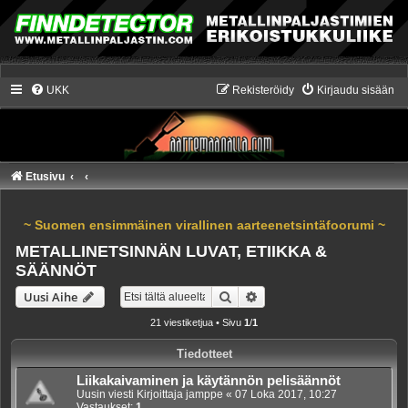
UKK
Rekisteröidy
Kirjaudu sisään
Etusivu
~ Suomen ensimmäinen virallinen aarteenetsintäfoorumi ~
METALLINETSINNÄN LUVAT, ETIIKKA &
SÄÄNNÖT
Etsi
Tarkennettu haku
Uusi Aihe
21 viestiketjua • Sivu
1
/
1
Tiedotteet
Liikakaivaminen ja käytännön pelisäännöt
Uusin viesti Kirjoittaja
jamppe
«
07 Loka 2017, 10:27
Vastaukset:
1