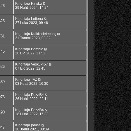
Kirjoittaja
Patsku
426
29 Huhti 2024, 14:24
Kirjoittaja
Leijona
425
27 Loka 2023, 09:46
Kirjoittaja
Kuikkadetecting
781
31 Tammi 2023, 08:32
Kirjoittaja
Bomblo
446
26 Elo 2022, 21:52
Kirjoittaja
Vesku-457
626
07 Elo 2022, 12:45
Kirjoittaja
TAZ
569
03 Kesä 2022, 16:30
Kirjoittaja
Pezzi84
976
26 Huhti 2022, 22:11
Kirjoittaja
Pezzi84
190
18 Huhti 2022, 16:33
Kirjoittaja
jomsa
347
30 Joulu 2021, 00:39