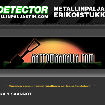
~ Suomen ensimmäinen virallinen aarteenetsintäfoorumi ~
KKA & SÄÄNNÖT
nnettu haku