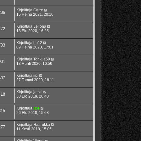
Kirjoittaja
Garre
286
15 Heinä 2021, 20:10
Kirjoittaja
Leijona
272
13 Elo 2020, 16:25
Kirjoittaja
bb12
703
09 Heinä 2020, 17:01
Kirjoittaja
Tonkija69
001
13 Huhti 2020, 16:56
Kirjoittaja
iipi
407
27 Tammi 2020, 18:11
Kirjoittaja
jarski
418
30 Elo 2019, 20:40
Kirjoittaja
iipe
315
26 Elo 2018, 15:08
Kirjoittaja
Haarukka
277
11 Kesä 2018, 15:05