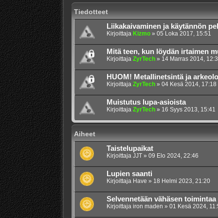
Tiedotteet
Liikakaivaminen ja käytännön pe
Kirjoittaja
Kizmo
»
05 Loka 2017, 15:51
Mitä teen, kun löydän irtaimen 
Kirjoittaja
ZyrTech
»
14 Marras 2014, 12:
HUOM! Metallinetsintä ja arkeolo
Kirjoittaja
ZyrTech
»
04 Kesä 2014, 17:18
Muistutus lupa-asioista
Kirjoittaja
ZyrTech
»
16 Syys 2013, 15:41
Aiheet
Taistelupaikat
Kirjoittaja
JJT
»
09 Elo 2024, 22:46
Lupien saanti
Kirjoittaja
Have
»
18 Helmi 2023, 21:20
Selvennetään vähäsen toimintaa
Kirjoittaja
iron maden
»
01 Kesä 2024, 11: