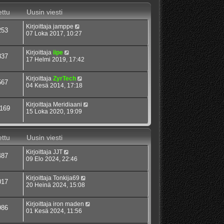
ttu
Uusin viesti
Kirjoittaja
jamppe
253
07 Loka 2017, 10:27
Kirjoittaja
iipe
837
17 Helmi 2019, 17:42
Kirjoittaja
ZyrTech
567
04 Kesä 2014, 17:18
Kirjoittaja
Meridiaani
169
15 Loka 2020, 19:09
ttu
Uusin viesti
Kirjoittaja
JJT
487
09 Elo 2024, 22:46
Kirjoittaja
Tonkija69
017
20 Heinä 2024, 15:08
Kirjoittaja
iron maden
986
01 Kesä 2024, 11:56