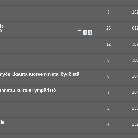
3
16
le
25
61
6
1
2
12
30
6
6
30
myös r.kautta tuoreemmista löydöistä
0
20
kennettu kulttuuriympäristö
1
18
8
2
23
le
4
25