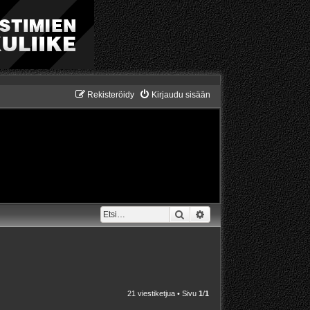
Rekisteröidy
Kirjaudu sisään
Etsi
Tarkennettu haku
21 viestiketjua • Sivu
1
/
1