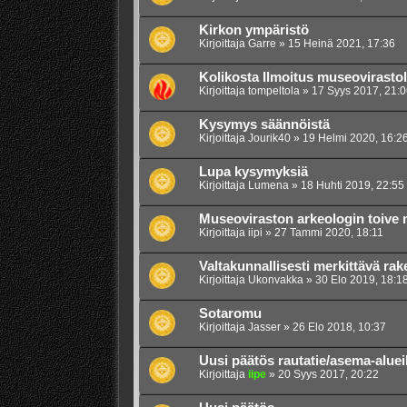
Kirkon ympäristö
Kirjoittaja
Garre
»
15 Heinä 2021, 17:36
Kolikosta Ilmoitus museovirastol
Kirjoittaja
tompeltola
»
17 Syys 2017, 21:0
Kysymys säännöistä
Kirjoittaja
Jourik40
»
19 Helmi 2020, 16:2
Lupa kysymyksiä
Kirjoittaja
Lumena
»
18 Huhti 2019, 22:55
Museoviraston arkeologin toive 
Kirjoittaja
iipi
»
27 Tammi 2020, 18:11
Valtakunnallisesti merkittävä ra
Kirjoittaja
Ukonvakka
»
30 Elo 2019, 18:1
Sotaromu
Kirjoittaja
Jasser
»
26 Elo 2018, 10:37
Uusi päätös rautatie/asema-alueil
Kirjoittaja
iipe
»
20 Syys 2017, 20:22