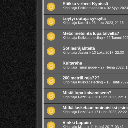
Etiikka virheet Kypissä
Kirjoittaja
Peikkomaanalla
»
02 Syys 2023
Löytyi outoja syksyllä
Kirjoittaja
Karotti
»
26 Loka 2023, 21:16
Metallinetsintä lupa talvella?
Kirjoittaja
Kuikkadetecting
»
29 Tammi 202
Sotilasräjähteitä
Kirjoittaja
Jasser
»
13 Loka 2017, 22:33
Kultaraha
Kirjoittaja
Turun jeppe
»
27 Heinä 2022, 1
200 metriä raja???
Kirjoittaja
Kuikkadetecting
»
18 Huhti 2022
Mistä lupa kaivamiseen?
Kirjoittaja
Pezzi84
»
26 Huhti 2022, 22:11
Mitkä lasketaan muinaisiksi esin
Kirjoittaja
Pezzi84
»
17 Huhti 2022, 22:22
Vinkki Lappiin
Kirjoittaja
Miina
»
11 Heinä 2017, 03:41