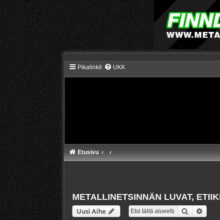
Pikalinkit
UKK
Etusivu
METALLINETSINNÄN LUVAT, ETII
Etsi
Tarke
Uusi Aihe