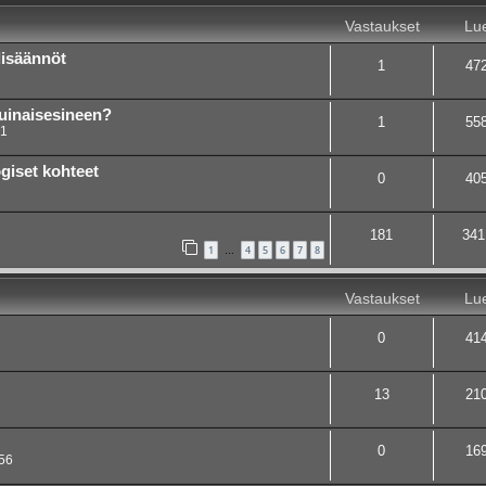
Vastaukset
Lue
lisäännöt
1
47
muinaisesineen?
1
55
31
giset kohteet
0
40
181
341
1
4
5
6
7
8
…
Vastaukset
Lue
0
41
13
21
0
16
56