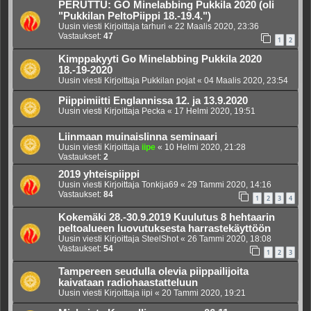
PERUTTU: GO Minelabbing Pukkila 2020 (oli
"Pukkilan PeltoPiippi 18.-19.4.")
Uusin viesti Kirjoittaja
tarhuri
«
22 Maalis 2020, 23:36
Vastaukset:
47
1
2
Kimppakyyti Go Minelabbing Pukkila 2020
18.-19-2020
Uusin viesti Kirjoittaja
Pukkilan pojat
«
04 Maalis 2020, 23:54
Piippimiitti Englannissa 12. ja 13.9.2020
Uusin viesti Kirjoittaja
Pecka
«
17 Helmi 2020, 19:51
Liinmaan muinaislinna seminaari
Uusin viesti Kirjoittaja
iipe
«
10 Helmi 2020, 21:28
Vastaukset:
2
2019 yhteispiippi
Uusin viesti Kirjoittaja
Tonkija69
«
29 Tammi 2020, 14:16
Vastaukset:
84
1
2
3
4
Kokemäki 28.-30.9.2019 Kuulutus 8 hehtaarin
peltoalueen luovutuksesta harrastekäyttöön
Uusin viesti Kirjoittaja
SteelShot
«
26 Tammi 2020, 18:08
Vastaukset:
54
1
2
3
Tampereen seudulla olevia piippailijoita
kaivataan radiohaastatteluun
Uusin viesti Kirjoittaja
iipi
«
20 Tammi 2020, 19:21