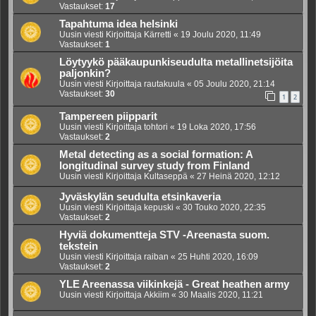
Vastaukset:
17
Tapahtuma idea helsinki
Uusin viesti Kirjoittaja
Kärretti
«
19 Joulu 2020, 11:49
Vastaukset:
1
Löytyykö pääkaupunkiseudulta metallinetsijöita
paljonkin?
Uusin viesti Kirjoittaja
rautakuula
«
05 Joulu 2020, 21:14
Vastaukset:
30
1
2
Tampereen piipparit
Uusin viesti Kirjoittaja
tohtori
«
19 Loka 2020, 17:56
Vastaukset:
2
Metal detecting as a social formation: A
longitudinal survey study from Finland
Uusin viesti Kirjoittaja
Kultaseppä
«
27 Heinä 2020, 12:12
Jyväskylän seudulta etsinkaveria
Uusin viesti Kirjoittaja
kepuski
«
30 Touko 2020, 22:35
Vastaukset:
2
Hyviä dokumentteja STV -Areenasta suom.
tekstein
Uusin viesti Kirjoittaja
raiban
«
25 Huhti 2020, 16:09
Vastaukset:
2
YLE Areenassa viikinkejä - Great heathen army
Uusin viesti Kirjoittaja
Akkiim
«
30 Maalis 2020, 11:21