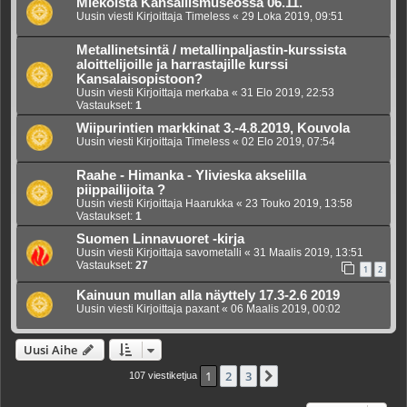
Miekoista Kansallismuseossa 06.11.
Uusin viesti Kirjoittaja
Timeless
«
29 Loka 2019, 09:51
Metallinetsintä / metallinpaljastin-kurssista
aloittelijoille ja harrastajille kurssi
Kansalaisopistoon?
Uusin viesti Kirjoittaja
merkaba
«
31 Elo 2019, 22:53
Vastaukset:
1
Wiipurintien markkinat 3.-4.8.2019, Kouvola
Uusin viesti Kirjoittaja
Timeless
«
02 Elo 2019, 07:54
Raahe - Himanka - Ylivieska akselilla
piippailijoita ?
Uusin viesti Kirjoittaja
Haarukka
«
23 Touko 2019, 13:58
Vastaukset:
1
Suomen Linnavuoret -kirja
Uusin viesti Kirjoittaja
savometalli
«
31 Maalis 2019, 13:51
Vastaukset:
27
1
2
Kainuun mullan alla näyttely 17.3-2.6 2019
Uusin viesti Kirjoittaja
paxant
«
06 Maalis 2019, 00:02
Uusi Aihe
1
2
3
Seuraava
107 viestiketjua