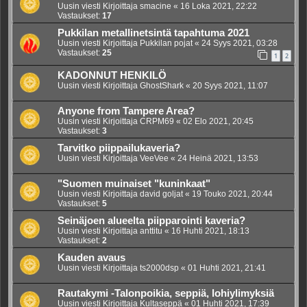
Uusin viesti Kirjoittaja
smacine
«
16 Loka 2021, 22:22
Vastaukset:
17
Pukkilan metallinetsintä tapahtuma 2021
Uusin viesti Kirjoittaja
Pukkilan pojat
«
24 Syys 2021, 03:28
Vastaukset:
25
1
2
KADONNUT HENKILÖ
Uusin viesti Kirjoittaja
GhostShark
«
20 Syys 2021, 11:07
Anyone from Tampere Area?
Uusin viesti Kirjoittaja
CRPM69
«
02 Elo 2021, 20:45
Vastaukset:
3
Tarvitko piippailukaveria?
Uusin viesti Kirjoittaja
VeeVee
«
24 Heinä 2021, 13:53
"Suomen muinaiset "kuninkaat"
Uusin viesti Kirjoittaja
david goljat
«
19 Touko 2021, 20:44
Vastaukset:
5
Seinäjoen alueelta piipparointi kaveria?
Uusin viesti Kirjoittaja
anttitu
«
16 Huhti 2021, 18:13
Vastaukset:
2
Kauden avaus
Uusin viesti Kirjoittaja
ts2000dsp
«
01 Huhti 2021, 21:41
Rautakymi -Talonpoikia, seppiä, lohiylimyksiä
Uusin viesti Kirjoittaja
Kultaseppä
«
01 Huhti 2021, 17:39