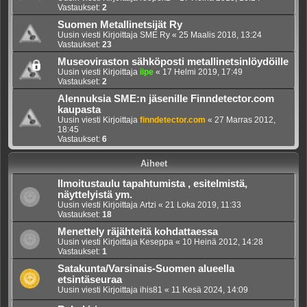
Vastaukset:
2
Suomen Metallinetsijät Ry
Uusin viesti Kirjoittaja
SME Ry
«
25 Maalis 2018, 13:24
Vastaukset:
23
Museoviraston sähköposti metallinetsinlöydöille
Uusin viesti Kirjoittaja
iipe
«
17 Helmi 2019, 17:49
Vastaukset:
2
Alennuksia SME:n jäsenille Finndetector.com
kaupasta
Uusin viesti Kirjoittaja
finndetector.com
«
27 Marras 2012,
18:45
Vastaukset:
6
Aiheet
Ilmoitustaulu tapahtumista , esitelmistä,
näyttelyistä ym.
Uusin viesti Kirjoittaja
Artzi
«
21 Loka 2019, 11:33
Vastaukset:
18
Menettely räjähteitä kohdattaessa
Uusin viesti Kirjoittaja
Keseppa
«
10 Heinä 2012, 14:28
Vastaukset:
1
Satakunta/Varsinais-Suomen alueella
etsintäseuraa
Uusin viesti Kirjoittaja
ihis81
«
11 Kesä 2024, 14:09