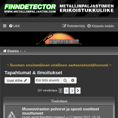
UKK
Rekisteröidy
Kirjaudu sisään
Etusivu
~ Suomen ensimmäinen virallinen aarteenetsintäfoorumi ~
Tapahtumat & Ilmoitukset
Etsi
Tarkennettu haku
Uusi Aihe
1
2
3
Seuraava
107 viestiketjua
Tiedotteet
Museoviraston puhnrot ja sposti osoitteet
muuttuneet
Uusin viesti Kirjoittaja
roopex1
«
17 Heinä 2015, 16:14