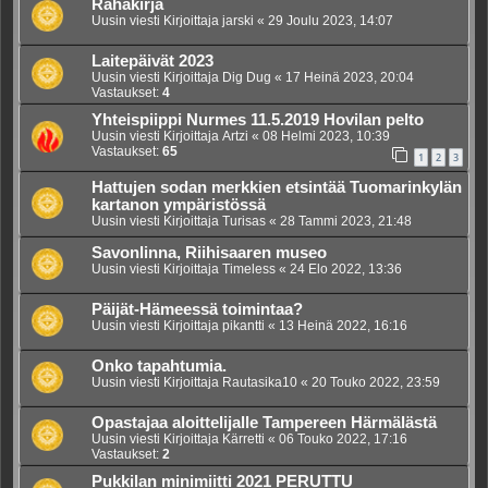
Rahakirja
Uusin viesti Kirjoittaja
jarski
«
29 Joulu 2023, 14:07
Laitepäivät 2023
Uusin viesti Kirjoittaja
Dig Dug
«
17 Heinä 2023, 20:04
Vastaukset:
4
Yhteispiippi Nurmes 11.5.2019 Hovilan pelto
Uusin viesti Kirjoittaja
Artzi
«
08 Helmi 2023, 10:39
Vastaukset:
65
1
2
3
Hattujen sodan merkkien etsintää Tuomarinkylän
kartanon ympäristössä
Uusin viesti Kirjoittaja
Turisas
«
28 Tammi 2023, 21:48
Savonlinna, Riihisaaren museo
Uusin viesti Kirjoittaja
Timeless
«
24 Elo 2022, 13:36
Päijät-Hämeessä toimintaa?
Uusin viesti Kirjoittaja
pikantti
«
13 Heinä 2022, 16:16
Onko tapahtumia.
Uusin viesti Kirjoittaja
Rautasika10
«
20 Touko 2022, 23:59
Opastajaa aloittelijalle Tampereen Härmälästä
Uusin viesti Kirjoittaja
Kärretti
«
06 Touko 2022, 17:16
Vastaukset:
2
Pukkilan minimiitti 2021 PERUTTU