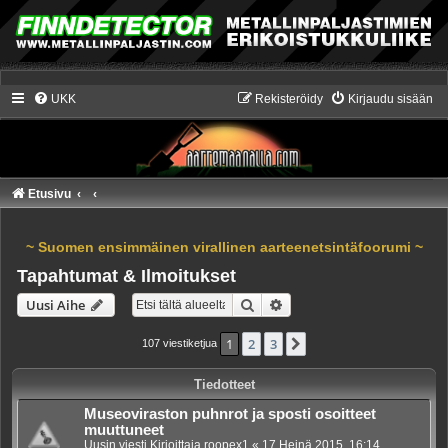
UKK
Rekisteröidy
Kirjaudu sisään
Etusivu
~ Suomen ensimmäinen virallinen aarteenetsintäfoorumi ~
Tapahtumat & Ilmoitukset
Etsi
Tarkennettu haku
Uusi Aihe
1
2
3
Seuraava
107 viestiketjua
Tiedotteet
Museoviraston puhnrot ja sposti osoitteet
muuttuneet
Uusin viesti Kirjoittaja
roopex1
«
17 Heinä 2015, 16:14