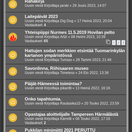
Rahakirja
Uusin viesti Kirjoittaja
jarski
«
29 Joulu 2023, 14:07
Laitepäivät 2023
Uusin viesti Kirjoittaja
Dig Dug
«
17 Heinä 2023, 20:04
Vastaukset:
4
Yhteispiippi Nurmes 11.5.2019 Hovilan pelto
Uusin viesti Kirjoittaja
Artzi
«
08 Helmi 2023, 10:39
Vastaukset:
65
1
2
3
Hattujen sodan merkkien etsintää Tuomarinkylän
kartanon ympäristössä
Uusin viesti Kirjoittaja
Turisas
«
28 Tammi 2023, 21:48
Savonlinna, Riihisaaren museo
Uusin viesti Kirjoittaja
Timeless
«
24 Elo 2022, 13:36
Päijät-Hämeessä toimintaa?
Uusin viesti Kirjoittaja
pikantti
«
13 Heinä 2022, 16:16
Onko tapahtumia.
Uusin viesti Kirjoittaja
Rautasika10
«
20 Touko 2022, 23:59
Opastajaa aloittelijalle Tampereen Härmälästä
Uusin viesti Kirjoittaja
Kärretti
«
06 Touko 2022, 17:16
Vastaukset:
2
Pukkilan minimiitti 2021 PERUTTU