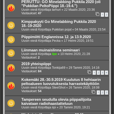
PERUTTU: GO Minelabbing Pukkila 2020 (oli
"Pukkilan PeltoPiippi 18.-19.4.")
Uusin viesti Kirjoittaja
tarhuri
«
22 Maalis 2020, 23:36
Vastaukset:
47
1
2
Kimppakyyti Go Minelabbing Pukkila 2020
18.-19-2020
Uusin viesti Kirjoittaja
Pukkilan pojat
«
04 Maalis 2020, 23:54
Piippimiitti Englannissa 12. ja 13.9.2020
Uusin viesti Kirjoittaja
Pecka
«
17 Helmi 2020, 19:51
Liinmaan muinaislinna seminaari
Uusin viesti Kirjoittaja
iipe
«
10 Helmi 2020, 21:28
Vastaukset:
2
2019 yhteispiippi
Uusin viesti Kirjoittaja
Tonkija69
«
29 Tammi 2020, 14:16
Vastaukset:
84
1
2
3
4
Kokemäki 28.-30.9.2019 Kuulutus 8 hehtaarin
peltoalueen luovutuksesta harrastekäyttöön
Uusin viesti Kirjoittaja
SteelShot
«
26 Tammi 2020, 18:08
Vastaukset:
54
1
2
3
Tampereen seudulla olevia piippailijoita
kaivataan radiohaastatteluun
Uusin viesti Kirjoittaja
iipi
«
20 Tammi 2020, 19:21