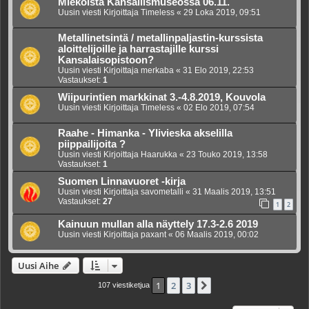
Miekoista Kansallismuseossa 06.11.
Uusin viesti Kirjoittaja
Timeless
«
29 Loka 2019, 09:51
Metallinetsintä / metallinpaljastin-kurssista
aloittelijoille ja harrastajille kurssi
Kansalaisopistoon?
Uusin viesti Kirjoittaja
merkaba
«
31 Elo 2019, 22:53
Vastaukset:
1
Wiipurintien markkinat 3.-4.8.2019, Kouvola
Uusin viesti Kirjoittaja
Timeless
«
02 Elo 2019, 07:54
Raahe - Himanka - Ylivieska akselilla
piippailijoita ?
Uusin viesti Kirjoittaja
Haarukka
«
23 Touko 2019, 13:58
Vastaukset:
1
Suomen Linnavuoret -kirja
Uusin viesti Kirjoittaja
savometalli
«
31 Maalis 2019, 13:51
Vastaukset:
27
1
2
Kainuun mullan alla näyttely 17.3-2.6 2019
Uusin viesti Kirjoittaja
paxant
«
06 Maalis 2019, 00:02
Uusi Aihe
1
2
3
Seuraava
107 viestiketjua