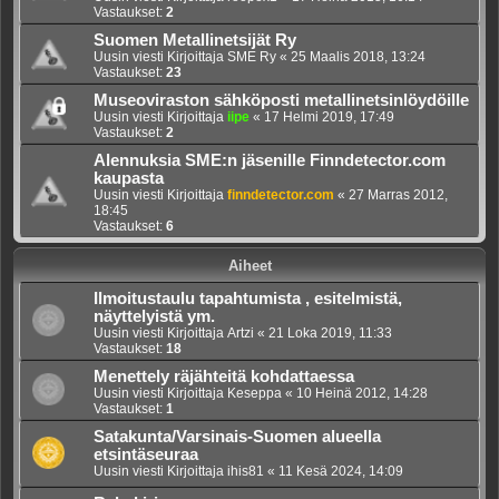
Vastaukset:
2
Suomen Metallinetsijät Ry
Uusin viesti Kirjoittaja
SME Ry
«
25 Maalis 2018, 13:24
Vastaukset:
23
Museoviraston sähköposti metallinetsinlöydöille
Uusin viesti Kirjoittaja
iipe
«
17 Helmi 2019, 17:49
Vastaukset:
2
Alennuksia SME:n jäsenille Finndetector.com
kaupasta
Uusin viesti Kirjoittaja
finndetector.com
«
27 Marras 2012,
18:45
Vastaukset:
6
Aiheet
Ilmoitustaulu tapahtumista , esitelmistä,
näyttelyistä ym.
Uusin viesti Kirjoittaja
Artzi
«
21 Loka 2019, 11:33
Vastaukset:
18
Menettely räjähteitä kohdattaessa
Uusin viesti Kirjoittaja
Keseppa
«
10 Heinä 2012, 14:28
Vastaukset:
1
Satakunta/Varsinais-Suomen alueella
etsintäseuraa
Uusin viesti Kirjoittaja
ihis81
«
11 Kesä 2024, 14:09