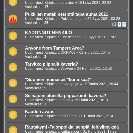
Uusin viesti Kirjoittaja
smacine
«
16 Loka 2021, 22:22
Vastaukset:
17
Pukkilan metallinetsintä tapahtuma 2021
Uusin viesti Kirjoittaja
Pukkilan pojat
«
24 Syys 2021, 03:28
Vastaukset:
25
1
2
KADONNUT HENKILÖ
Uusin viesti Kirjoittaja
GhostShark
«
20 Syys 2021, 11:07
Anyone from Tampere Area?
Uusin viesti Kirjoittaja
CRPM69
«
02 Elo 2021, 20:45
Vastaukset:
3
Tarvitko piippailukaveria?
Uusin viesti Kirjoittaja
VeeVee
«
24 Heinä 2021, 13:53
"Suomen muinaiset "kuninkaat"
Uusin viesti Kirjoittaja
david goljat
«
19 Touko 2021, 20:44
Vastaukset:
5
Seinäjoen alueelta piipparointi kaveria?
Uusin viesti Kirjoittaja
anttitu
«
16 Huhti 2021, 18:13
Vastaukset:
2
Kauden avaus
Uusin viesti Kirjoittaja
ts2000dsp
«
01 Huhti 2021, 21:41
Rautakymi -Talonpoikia, seppiä, lohiylimyksiä
Uusin viesti Kirjoittaja
Kultaseppä
«
01 Huhti 2021, 17:39