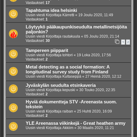
Vastaukset:
17
Tapahtuma idea helsinki
Uusin viesti Kirjoittaja
Kärretti
«
19 Joulu 2020, 11:49
Vastaukset:
1
Löytyykö pääkaupunkiseudulta metallinetsijöita
paljonkin?
Uusin viesti Kirjoittaja
rautakuula
«
05 Joulu 2020, 21:14
Vastaukset:
30
1
2
Tampereen piipparit
Uusin viesti Kirjoittaja
tohtori
«
19 Loka 2020, 17:56
Vastaukset:
2
Metal detecting as a social formation: A
longitudinal survey study from Finland
Uusin viesti Kirjoittaja
Kultaseppä
«
27 Heinä 2020, 12:12
Jyväskylän seudulta etsinkaveria
Uusin viesti Kirjoittaja
kepuski
«
30 Touko 2020, 22:35
Vastaukset:
2
Hyviä dokumentteja STV -Areenasta suom.
tekstein
Uusin viesti Kirjoittaja
raiban
«
25 Huhti 2020, 16:09
Vastaukset:
2
YLE Areenassa viikinkejä - Great heathen army
Uusin viesti Kirjoittaja
Akkiim
«
30 Maalis 2020, 11:21