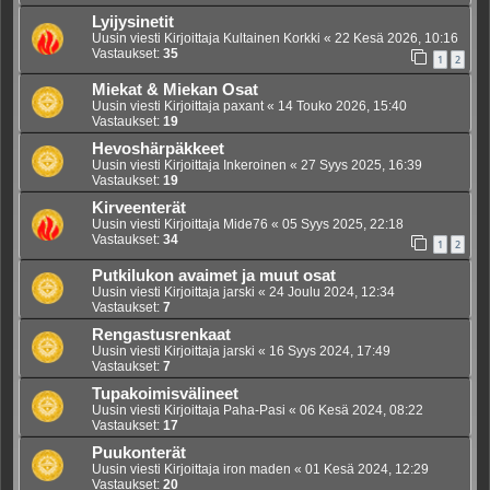
Lyijysinetit
Uusin viesti Kirjoittaja
Kultainen Korkki
«
22 Kesä 2026, 10:16
Vastaukset:
35
1
2
Miekat & Miekan Osat
Uusin viesti Kirjoittaja
paxant
«
14 Touko 2026, 15:40
Vastaukset:
19
Hevoshärpäkkeet
Uusin viesti Kirjoittaja
Inkeroinen
«
27 Syys 2025, 16:39
Vastaukset:
19
Kirveenterät
Uusin viesti Kirjoittaja
Mide76
«
05 Syys 2025, 22:18
Vastaukset:
34
1
2
Putkilukon avaimet ja muut osat
Uusin viesti Kirjoittaja
jarski
«
24 Joulu 2024, 12:34
Vastaukset:
7
Rengastusrenkaat
Uusin viesti Kirjoittaja
jarski
«
16 Syys 2024, 17:49
Vastaukset:
7
Tupakoimisvälineet
Uusin viesti Kirjoittaja
Paha-Pasi
«
06 Kesä 2024, 08:22
Vastaukset:
17
Puukonterät
Uusin viesti Kirjoittaja
iron maden
«
01 Kesä 2024, 12:29
Vastaukset:
20