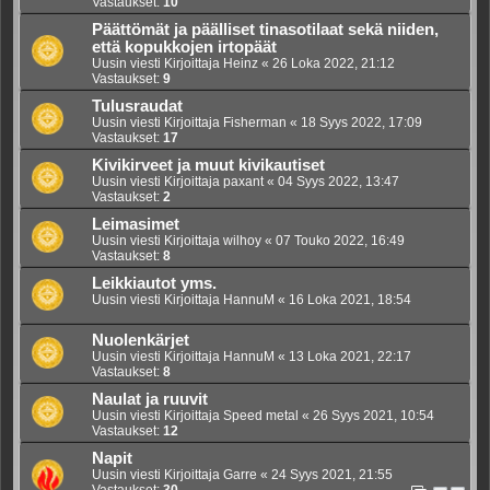
Vastaukset:
10
Päättömät ja päälliset tinasotilaat sekä niiden,
että kopukkojen irtopäät
Uusin viesti Kirjoittaja
Heinz
«
26 Loka 2022, 21:12
Vastaukset:
9
Tulusraudat
Uusin viesti Kirjoittaja
Fisherman
«
18 Syys 2022, 17:09
Vastaukset:
17
Kivikirveet ja muut kivikautiset
Uusin viesti Kirjoittaja
paxant
«
04 Syys 2022, 13:47
Vastaukset:
2
Leimasimet
Uusin viesti Kirjoittaja
wilhoy
«
07 Touko 2022, 16:49
Vastaukset:
8
Leikkiautot yms.
Uusin viesti Kirjoittaja
HannuM
«
16 Loka 2021, 18:54
Nuolenkärjet
Uusin viesti Kirjoittaja
HannuM
«
13 Loka 2021, 22:17
Vastaukset:
8
Naulat ja ruuvit
Uusin viesti Kirjoittaja
Speed metal
«
26 Syys 2021, 10:54
Vastaukset:
12
Napit
Uusin viesti Kirjoittaja
Garre
«
24 Syys 2021, 21:55