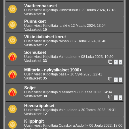
Vaatteenhakaset
Uusin viesti Kirjoittaja
kiinnostunut
«
29 Touko 2024, 17:18
Vastaukset:
8
Punnukset
Uusin viesti Kirjoittaja
jarski
«
12 Maalis 2024, 13:04
Vastaukset:
10
Viikinkiaikaiset korut
Uusin viesti Kirjoittaja
raiban
«
07 Helmi 2024, 20:40
Vastaukset:
12
Sormukset
Uusin viesti Kirjoittaja
Vainulainen
«
08 Loka 2023, 10:50
Vastaukset:
33
1
2
Militaria - nykyaikaiset 1900+
Uusin viesti Kirjoittaja
basa
«
16 Syys 2023, 22:41
Vastaukset:
35
1
2
Soljet
Uusin viesti Kirjoittaja
disallowed
«
06 Kesä 2023, 14:34
Vastaukset:
30
1
2
Hevosriipukset
Uusin viesti Kirjoittaja
Vainulainen
«
30 Tammi 2023, 19:31
Vastaukset:
12
Klippingit
Uusin viesti Kirjoittaja
Opaskoira Aadolf
«
06 Joulu 2022, 18:00