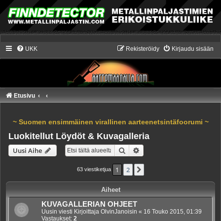
UKK
Rekisteröidy
Kirjaudu sisään
Etusivu
~ Suomen ensimmäinen virallinen aarteenetsintäfoorumi ~
Luokitellut Löydöt & Kuvagalleria
Etsi
Tarkennettu haku
Uusi Aihe
1
2
Seuraava
63 viestiketjua
Aiheet
KUVAGALLERIAN OHJEET
Uusin viesti Kirjoittaja
OlvinJanoisin
«
16 Touko 2015, 01:39
Vastaukset:
2