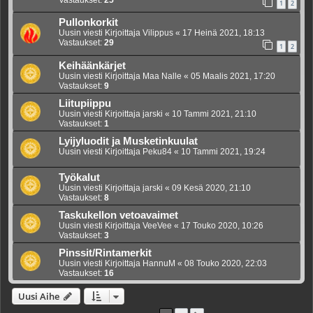
1
2
Pullonkorkit
Uusin viesti Kirjoittaja
Vilippus
«
17 Heinä 2021, 18:13
Vastaukset:
29
1
2
Keihäänkärjet
Uusin viesti Kirjoittaja
Maa Nalle
«
05 Maalis 2021, 17:20
Vastaukset:
9
Liitupiippu
Uusin viesti Kirjoittaja
jarski
«
10 Tammi 2021, 21:10
Vastaukset:
1
Lyijyluodit ja Musketinkuulat
Uusin viesti Kirjoittaja
Peku84
«
10 Tammi 2021, 19:24
Työkalut
Uusin viesti Kirjoittaja
jarski
«
09 Kesä 2020, 21:10
Vastaukset:
8
Taskukellon vetoavaimet
Uusin viesti Kirjoittaja
VeeVee
«
17 Touko 2020, 10:26
Vastaukset:
3
Pinssit/Rintamerkit
Uusin viesti Kirjoittaja
HannuM
«
08 Touko 2020, 22:03
Vastaukset:
16
Uusi Aihe