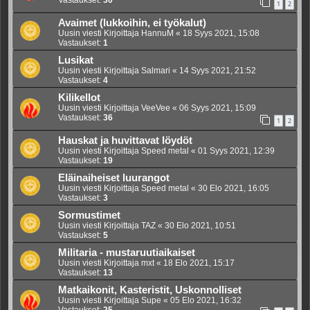
Vastaukset:
30
1
2
Avaimet (lukkoihin, ei työkalut)
Uusin viesti Kirjoittaja
HannuM
«
18 Syys 2021, 15:08
Vastaukset:
1
Lusikat
Uusin viesti Kirjoittaja
Salmari
«
14 Syys 2021, 21:52
Vastaukset:
4
Kilikellot
Uusin viesti Kirjoittaja
VeeVee
«
06 Syys 2021, 15:09
Vastaukset:
36
1
2
Hauskat ja huvittavat löydöt
Uusin viesti Kirjoittaja
Speed metal
«
01 Syys 2021, 12:39
Vastaukset:
19
Eläinaiheiset luurangot
Uusin viesti Kirjoittaja
Speed metal
«
30 Elo 2021, 16:05
Vastaukset:
3
Sormustimet
Uusin viesti Kirjoittaja
TAZ
«
30 Elo 2021, 10:51
Vastaukset:
5
Militaria - mustaruutiaikaiset
Uusin viesti Kirjoittaja
mxt
«
18 Elo 2021, 15:17
Vastaukset:
13
Matkaikonit, Kasteristit, Uskonnolliset
Uusin viesti Kirjoittaja
Supe
«
05 Elo 2021, 16:32
Vastaukset:
25