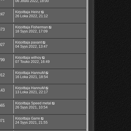
06 Joulu 2022, 18:00
Kirjoittaja
Heinz
247
26 Loka 2022, 21:12
Kirjoittaja
Fisherman
473
18 Syys 2022, 17:09
Kirjoittaja
paxant
927
04 Syys 2022, 13:47
Kirjoittaja
wilhoy
799
07 Touko 2022, 16:49
Kirjoittaja
HannuM
012
16 Loka 2021, 18:54
Kirjoittaja
HannuM
143
13 Loka 2021, 22:17
Kirjoittaja
Speed metal
665
26 Syys 2021, 10:54
Kirjoittaja
Garre
371
24 Syys 2021, 21:55