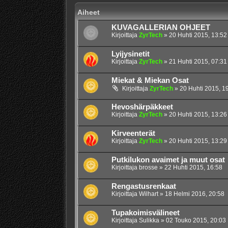
Aiheet
KUVAGALLERIAN OHJEET
Kirjoittaja
ZyrTech
»
20 Huhti 2015, 13:52
Lyijysinetit
Kirjoittaja
ZyrTech
»
21 Huhti 2015, 07:31
Miekat & Miekan Osat
Kirjoittaja
ZyrTech
»
20 Huhti 2015, 1
Hevoshärpäkkeet
Kirjoittaja
ZyrTech
»
20 Huhti 2015, 13:26
Kirveenterät
Kirjoittaja
ZyrTech
»
20 Huhti 2015, 13:29
Putkilukon avaimet ja muut osat
Kirjoittaja
brosse
»
22 Huhti 2015, 16:58
Rengastusrenkaat
Kirjoittaja
Wilhart
»
18 Helmi 2016, 20:58
Tupakoimisvälineet
Kirjoittaja
Sulikka
»
02 Touko 2015, 20:03