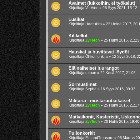
Avaimet (lukkoihin, ei työkalut)
Kirjoittaja
VeeVee
»
06 Syys 2021, 15:12
Lusikat
Kirjoittaja
Haarukka
»
23 Heinä 2017, 20:
Kilikellot
Kirjoittaja
ZyrTech
»
25 Huhti 2015, 21:23
Hauskat ja huvittavat löydöt
Kirjoittaja
Öhkömönkijä
»
12 Syys 2018, 2
Eläinaiheiset luurangot
Kirjoittaja
raiban
»
22 Kesä 2017, 21:05
Sormustimet
Kirjoittaja
Sephä
»
16 Syys 2016, 09:33
Militaria - mustaruutiaikaiset
Kirjoittaja
ZyrTech
»
25 Huhti 2015, 21:17
Matkaikonit, Kasteristit, Uskonno
Kirjoittaja
ZyrTech
»
20 Huhti 2015, 19:40
Pullonkorkit
Kirjoittaja
FinlandTreasure
»
06 Marras 20