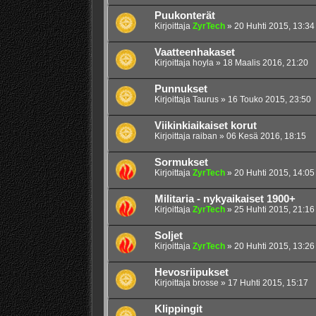
Puukonterät
Kirjoittaja
ZyrTech
»
20 Huhti 2015, 13:34
Vaatteenhakaset
Kirjoittaja
hoyla
»
18 Maalis 2016, 21:20
Punnukset
Kirjoittaja
Taurus
»
16 Touko 2015, 23:50
Viikinkiaikaiset korut
Kirjoittaja
raiban
»
06 Kesä 2016, 18:15
Sormukset
Kirjoittaja
ZyrTech
»
20 Huhti 2015, 14:05
Militaria - nykyaikaiset 1900+
Kirjoittaja
ZyrTech
»
25 Huhti 2015, 21:16
Soljet
Kirjoittaja
ZyrTech
»
20 Huhti 2015, 13:26
Hevosriipukset
Kirjoittaja
brosse
»
17 Huhti 2015, 15:17
Klippingit