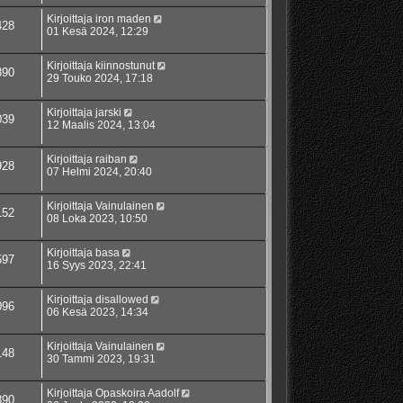
Kirjoittaja
iron maden
428
01 Kesä 2024, 12:29
Kirjoittaja
kiinnostunut
890
29 Touko 2024, 17:18
Kirjoittaja
jarski
039
12 Maalis 2024, 13:04
Kirjoittaja
raiban
928
07 Helmi 2024, 20:40
Kirjoittaja
Vainulainen
152
08 Loka 2023, 10:50
Kirjoittaja
basa
597
16 Syys 2023, 22:41
Kirjoittaja
disallowed
096
06 Kesä 2023, 14:34
Kirjoittaja
Vainulainen
148
30 Tammi 2023, 19:31
Kirjoittaja
Opaskoira Aadolf
890