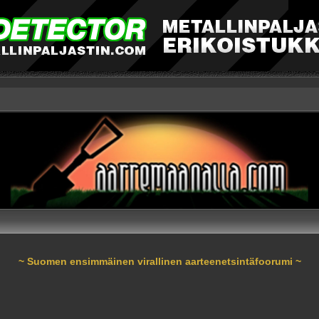
~ Suomen ensimmäinen virallinen aarteenetsintäfoorumi ~
nnettu haku