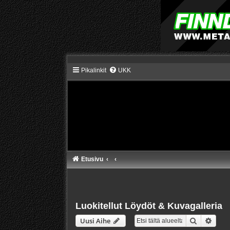
Pikalinkit
UKK
Etusivu
Luokitellut Löydöt & Kuvagalleria
Etsi
Tarke
Uusi Aihe