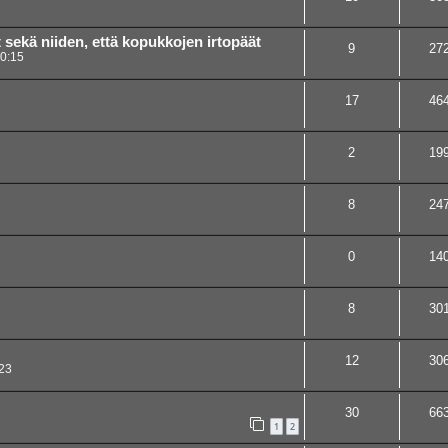
t sekä niiden, että kopukkojen irtopäät
9
27
20:15
17
46
2
19
8
24
0
14
8
30
12
30
23
30
66
1
2