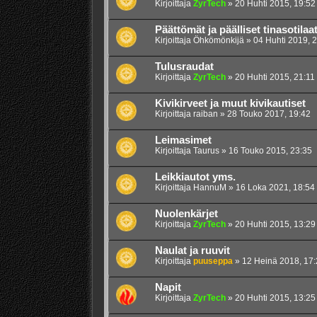
Kirjoittaja
ZyrTech
»
20 Huhti 2015, 19:52
Päättömät ja päälliset tinasotilaa
Kirjoittaja
Öhkömönkijä
»
04 Huhti 2019, 
Tulusraudat
Kirjoittaja
ZyrTech
»
20 Huhti 2015, 21:11
Kivikirveet ja muut kivikautiset
Kirjoittaja
raiban
»
28 Touko 2017, 19:42
Leimasimet
Kirjoittaja
Taurus
»
16 Touko 2015, 23:35
Leikkiautot yms.
Kirjoittaja
HannuM
»
16 Loka 2021, 18:54
Nuolenkärjet
Kirjoittaja
ZyrTech
»
20 Huhti 2015, 13:29
Naulat ja ruuvit
Kirjoittaja
puuseppa
»
12 Heinä 2018, 17:
Napit
Kirjoittaja
ZyrTech
»
20 Huhti 2015, 13:25