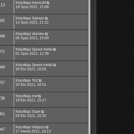
Kirjoittaja
HannuM
113
18 Syys 2021, 15:08
Kirjoittaja
Salmari
582
14 Syys 2021, 21:52
Kirjoittaja
VeeVee
848
06 Syys 2021, 15:09
Kirjoittaja
Speed metal
972
01 Syys 2021, 12:39
Kirjoittaja
Speed metal
049
30 Elo 2021, 16:05
Kirjoittaja
TAZ
757
30 Elo 2021, 10:51
Kirjoittaja
mxt
738
18 Elo 2021, 15:17
Kirjoittaja
Supe
861
05 Elo 2021, 16:32
Kirjoittaja
Vilippus
047
17 Heinä 2021, 18:13