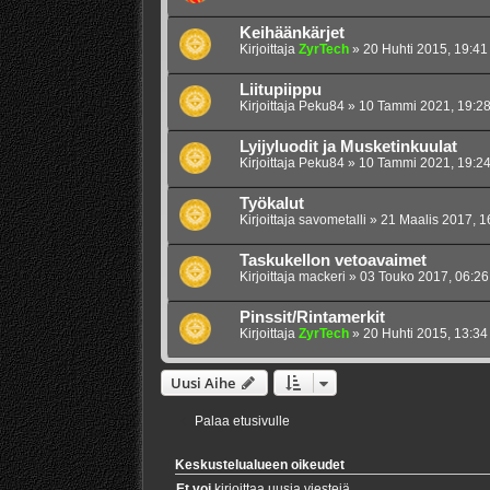
Keihäänkärjet
Kirjoittaja
ZyrTech
»
20 Huhti 2015, 19:41
Liitupiippu
Kirjoittaja
Peku84
»
10 Tammi 2021, 19:2
Lyijyluodit ja Musketinkuulat
Kirjoittaja
Peku84
»
10 Tammi 2021, 19:2
Työkalut
Kirjoittaja
savometalli
»
21 Maalis 2017, 1
Taskukellon vetoavaimet
Kirjoittaja
mackeri
»
03 Touko 2017, 06:26
Pinssit/Rintamerkit
Kirjoittaja
ZyrTech
»
20 Huhti 2015, 13:34
Uusi Aihe
Palaa etusivulle
Keskustelualueen oikeudet
Et voi
kirjoittaa uusia viestejä