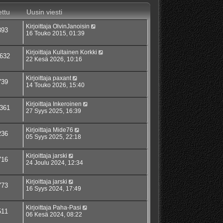
ttu
Uusin viesti
Kirjoittaja
OlvinJanoisin
393
16 Touko 2015, 01:39
Kirjoittaja
Kultainen Korkki
632
22 Kesä 2026, 10:16
Kirjoittaja
paxant
739
14 Touko 2026, 15:40
Kirjoittaja
Inkeroinen
361
27 Syys 2025, 16:39
Kirjoittaja
Mide76
236
05 Syys 2025, 22:18
Kirjoittaja
jarski
716
24 Joulu 2024, 12:34
Kirjoittaja
jarski
773
16 Syys 2024, 17:49
Kirjoittaja
Paha-Pasi
511
06 Kesä 2024, 08:22