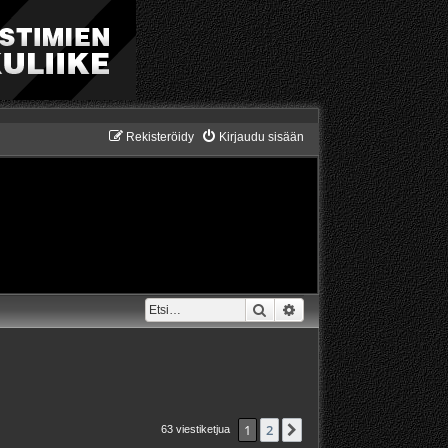
Rekisteröidy
Kirjaudu sisään
Etsi
Tarkennettu haku
1
2
Seuraava
63 viestiketjua