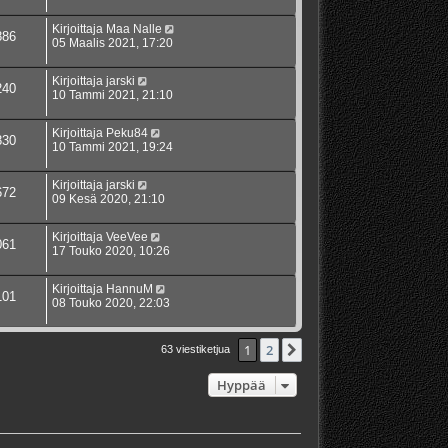
Kirjoittaja
Maa Nalle
886
05 Maalis 2021, 17:20
Kirjoittaja
jarski
240
10 Tammi 2021, 21:10
Kirjoittaja
Peku84
830
10 Tammi 2021, 19:24
Kirjoittaja
jarski
672
09 Kesä 2020, 21:10
Kirjoittaja
VeeVee
061
17 Touko 2020, 10:26
Kirjoittaja
HannuM
101
08 Touko 2020, 22:03
1
2
Seuraava
63 viestiketjua
Hyppää