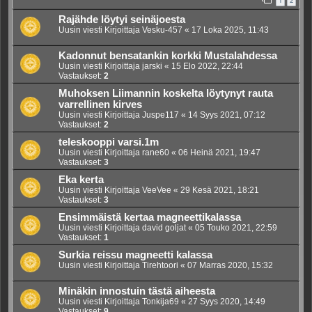
1
2
Rajähde löytyi seinäjoesta
Uusin viesti Kirjoittaja
Vesku-457
«
17 Loka 2025, 11:43
Kadonnut bensatankin korkki Mustalahdessa
Uusin viesti Kirjoittaja
jarski
«
15 Elo 2022, 22:44
Vastaukset:
2
Muhoksen Liimannin koskelta löytynyt rauta
varrellinen kirves
Uusin viesti Kirjoittaja
Juspe117
«
14 Syys 2021, 07:12
Vastaukset:
2
teleskooppi varsi.1m
Uusin viesti Kirjoittaja
rane60
«
06 Heinä 2021, 19:47
Vastaukset:
3
Eka kerta
Uusin viesti Kirjoittaja
VeeVee
«
29 Kesä 2021, 18:21
Vastaukset:
3
Ensimmäistä kertaa magneettikalassa
Uusin viesti Kirjoittaja
david goljat
«
05 Touko 2021, 22:59
Vastaukset:
1
Surkia reissu magneetti kalassa
Uusin viesti Kirjoittaja
Tirehtoori
«
07 Marras 2020, 15:32
Minäkin innostuin tästä aiheesta
Uusin viesti Kirjoittaja
Tonkija69
«
27 Syys 2020, 14:49
Vastaukset:
9