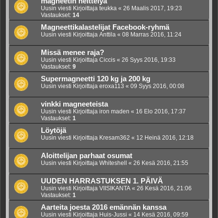
magneetin heittelyä
Uusin viesti Kirjoittaja
teukka
«
26 Maalis 2017, 19:23
Vastaukset:
14
Magneettikalastelijat Facebook-ryhmä
Uusin viesti Kirjoittaja
Anttila
«
08 Marras 2016, 11:24
Missä menee raja?
Uusin viesti Kirjoittaja
Ciccis
«
26 Syys 2016, 19:33
Vastaukset:
9
Supermagneetti 120 kg ja 200 kg
Uusin viesti Kirjoittaja
eroxa113
«
09 Syys 2016, 00:08
vinkki magneeteista
Uusin viesti Kirjoittaja
iron maden
«
16 Elo 2016, 17:37
Vastaukset:
1
Löytöjä
Uusin viesti Kirjoittaja
Kresam362
«
12 Heinä 2016, 12:18
Aloittelijan parhaat osumat
Uusin viesti Kirjoittaja
Whiteshell
«
26 Kesä 2016, 21:55
UUDEN HARRASTUKSEN 1. PÄIVÄ
Uusin viesti Kirjoittaja
VIISIKANTA
«
26 Kesä 2016, 21:06
Vastaukset:
1
Aarteita joesta 2016 emännän kanssa
Uusin viesti Kirjoittaja
Huis-Jussi
«
14 Kesä 2016, 09:59