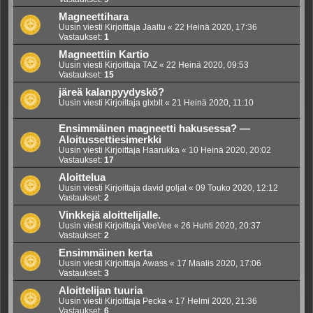
Magneettihara
Uusin viesti Kirjoittaja
Jaaltu
«
22 Heinä 2020, 17:36
Vastaukset:
1
Magneettiin Kartio
Uusin viesti Kirjoittaja
TAZ
«
22 Heinä 2020, 09:53
Vastaukset:
15
järeä kalanpyydyskö?
Uusin viesti Kirjoittaja
glxblt
«
21 Heinä 2020, 11:10
Ensimmäinen magneetti hakusessa? —
Aloitussettiesimerkki
Uusin viesti Kirjoittaja
Haarukka
«
10 Heinä 2020, 20:02
Vastaukset:
17
Aloittelua
Uusin viesti Kirjoittaja
david goljat
«
09 Touko 2020, 12:12
Vastaukset:
2
Vinkkejä aloittelijalle.
Uusin viesti Kirjoittaja
VeeVee
«
26 Huhti 2020, 20:37
Vastaukset:
2
Ensimmäinen kerta
Uusin viesti Kirjoittaja
Awass
«
17 Maalis 2020, 17:06
Vastaukset:
3
Aloittelijan tuuria
Uusin viesti Kirjoittaja
Pecka
«
17 Helmi 2020, 21:36
Vastaukset:
6