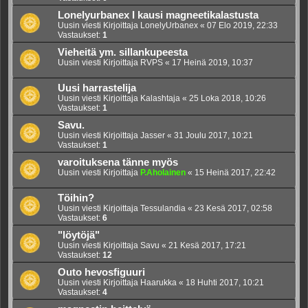
Lonelyurbanex I kausi magneetikalastusta
Uusin viesti Kirjoittaja
LonelyUrbanex
«
07 Elo 2019, 22:33
Vastaukset:
1
Vieheitä ym. sillankupeesta
Uusin viesti Kirjoittaja
RVPS
«
17 Heinä 2019, 10:37
Uusi harrastelija
Uusin viesti Kirjoittaja
Kalashtaja
«
25 Loka 2018, 10:26
Vastaukset:
1
Savu.
Uusin viesti Kirjoittaja
Jasser
«
31 Joulu 2017, 10:21
Vastaukset:
1
varoituksena tänne myös
Uusin viesti Kirjoittaja
P.Aholainen
«
15 Heinä 2017, 22:42
Töihin?
Uusin viesti Kirjoittaja
Tessulandia
«
23 Kesä 2017, 02:58
Vastaukset:
6
"löytöjä"
Uusin viesti Kirjoittaja
Savu
«
21 Kesä 2017, 17:21
Vastaukset:
12
Outo hevosfiguuri
Uusin viesti Kirjoittaja
Haarukka
«
18 Huhti 2017, 10:21
Vastaukset:
4