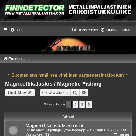
UKK
Rekisteröidy
Kirjaudu sisään
Etusivu
~ Suomen ensimmäinen virallinen aarteenetsintäfoorumi ~
Magneettikalastus / Magnetic Fishing
Etsi
Tarkennettu haku
Uusi Aihe
1
2
3
Seuraava
99 viestiketjua
Aiheet
Magneettikalastuksen riskit
Uusin viesti Kirjoittaja
JyrpäJooseppi
«
02 Heinä 2020, 21:30
Vastaukset:
39