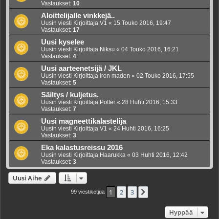
Vastaukset:
10
Aloittelijalle vinkkejä..
Uusin viesti Kirjoittaja
V1
«
15 Touko 2016, 19:47
Vastaukset:
17
Uusi kyselee
Uusin viesti Kirjoittaja
Niksu
«
04 Touko 2016, 16:21
Vastaukset:
4
Uusi aarteenetsijä / JKL
Uusin viesti Kirjoittaja
iron maden
«
02 Touko 2016, 17:55
Vastaukset:
5
Säiltys / kuljetus.
Uusin viesti Kirjoittaja
Potter
«
28 Huhti 2016, 15:33
Vastaukset:
7
Uusi magneettikalastelija
Uusin viesti Kirjoittaja
V1
«
24 Huhti 2016, 16:25
Vastaukset:
3
Eka kalastusreissu 2016
Uusin viesti Kirjoittaja
Haarukka
«
03 Huhti 2016, 12:42
Vastaukset:
3
Uusi Aihe
1
2
3
Seuraava
99 viestiketjua
Hyppää