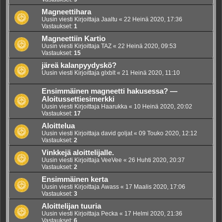
Magneettihara
Uusin viesti Kirjoittaja
Jaaltu
«
22 Heinä 2020, 17:36
Vastaukset:
1
Magneettiin Kartio
Uusin viesti Kirjoittaja
TAZ
«
22 Heinä 2020, 09:53
Vastaukset:
15
järeä kalanpyydyskö?
Uusin viesti Kirjoittaja
glxblt
«
21 Heinä 2020, 11:10
Ensimmäinen magneetti hakusessa? —
Aloitussettiesimerkki
Uusin viesti Kirjoittaja
Haarukka
«
10 Heinä 2020, 20:02
Vastaukset:
17
Aloittelua
Uusin viesti Kirjoittaja
david goljat
«
09 Touko 2020, 12:12
Vastaukset:
2
Vinkkejä aloittelijalle.
Uusin viesti Kirjoittaja
VeeVee
«
26 Huhti 2020, 20:37
Vastaukset:
2
Ensimmäinen kerta
Uusin viesti Kirjoittaja
Awass
«
17 Maalis 2020, 17:06
Vastaukset:
3
Aloittelijan tuuria
Uusin viesti Kirjoittaja
Pecka
«
17 Helmi 2020, 21:36
Vastaukset:
6