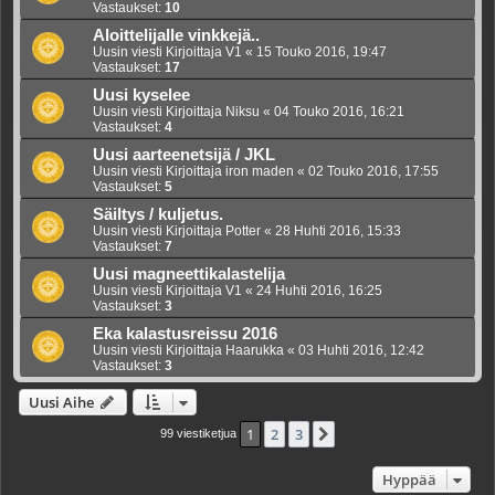
Vastaukset:
10
Aloittelijalle vinkkejä..
Uusin viesti Kirjoittaja
V1
«
15 Touko 2016, 19:47
Vastaukset:
17
Uusi kyselee
Uusin viesti Kirjoittaja
Niksu
«
04 Touko 2016, 16:21
Vastaukset:
4
Uusi aarteenetsijä / JKL
Uusin viesti Kirjoittaja
iron maden
«
02 Touko 2016, 17:55
Vastaukset:
5
Säiltys / kuljetus.
Uusin viesti Kirjoittaja
Potter
«
28 Huhti 2016, 15:33
Vastaukset:
7
Uusi magneettikalastelija
Uusin viesti Kirjoittaja
V1
«
24 Huhti 2016, 16:25
Vastaukset:
3
Eka kalastusreissu 2016
Uusin viesti Kirjoittaja
Haarukka
«
03 Huhti 2016, 12:42
Vastaukset:
3
Uusi Aihe
1
2
3
Seuraava
99 viestiketjua
Hyppää