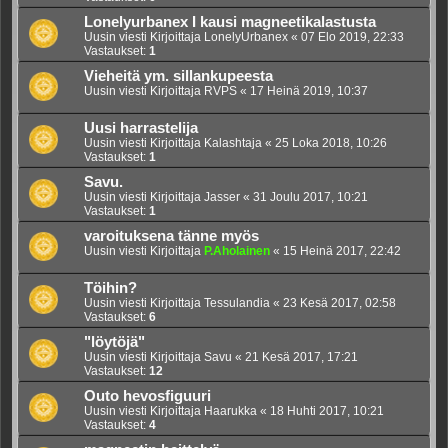
Lonelyurbanex I kausi magneetikalastusta
Uusin viesti Kirjoittaja
LonelyUrbanex
«
07 Elo 2019, 22:33
Vastaukset:
1
Vieheitä ym. sillankupeesta
Uusin viesti Kirjoittaja
RVPS
«
17 Heinä 2019, 10:37
Uusi harrastelija
Uusin viesti Kirjoittaja
Kalashtaja
«
25 Loka 2018, 10:26
Vastaukset:
1
Savu.
Uusin viesti Kirjoittaja
Jasser
«
31 Joulu 2017, 10:21
Vastaukset:
1
varoituksena tänne myös
Uusin viesti Kirjoittaja
P.Aholainen
«
15 Heinä 2017, 22:42
Töihin?
Uusin viesti Kirjoittaja
Tessulandia
«
23 Kesä 2017, 02:58
Vastaukset:
6
"löytöjä"
Uusin viesti Kirjoittaja
Savu
«
21 Kesä 2017, 17:21
Vastaukset:
12
Outo hevosfiguuri
Uusin viesti Kirjoittaja
Haarukka
«
18 Huhti 2017, 10:21
Vastaukset:
4