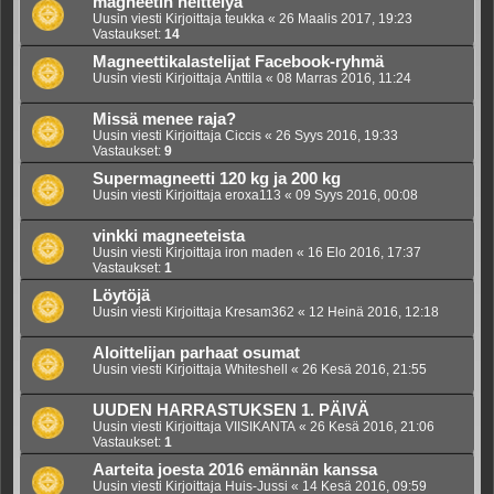
magneetin heittelyä
Uusin viesti Kirjoittaja
teukka
«
26 Maalis 2017, 19:23
Vastaukset:
14
Magneettikalastelijat Facebook-ryhmä
Uusin viesti Kirjoittaja
Anttila
«
08 Marras 2016, 11:24
Missä menee raja?
Uusin viesti Kirjoittaja
Ciccis
«
26 Syys 2016, 19:33
Vastaukset:
9
Supermagneetti 120 kg ja 200 kg
Uusin viesti Kirjoittaja
eroxa113
«
09 Syys 2016, 00:08
vinkki magneeteista
Uusin viesti Kirjoittaja
iron maden
«
16 Elo 2016, 17:37
Vastaukset:
1
Löytöjä
Uusin viesti Kirjoittaja
Kresam362
«
12 Heinä 2016, 12:18
Aloittelijan parhaat osumat
Uusin viesti Kirjoittaja
Whiteshell
«
26 Kesä 2016, 21:55
UUDEN HARRASTUKSEN 1. PÄIVÄ
Uusin viesti Kirjoittaja
VIISIKANTA
«
26 Kesä 2016, 21:06
Vastaukset:
1
Aarteita joesta 2016 emännän kanssa
Uusin viesti Kirjoittaja
Huis-Jussi
«
14 Kesä 2016, 09:59