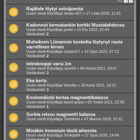
1
2
Rajähde löytyi seinäjoesta
Uusin viesti Kirjoittaja
Vesku-457
«
17 Loka 2025, 11:43
Kadonnut bensatankin korkki Mustalahdessa
Uusin viesti Kirjoittaja
jarski
«
15 Elo 2022, 22:44
Vastaukset:
2
Muhoksen Liimannin koskelta löytynyt rauta
varrellinen kirves
Uusin viesti Kirjoittaja
Juspe117
«
14 Syys 2021, 07:12
Vastaukset:
2
teleskooppi varsi.1m
Uusin viesti Kirjoittaja
rane60
«
06 Heinä 2021, 19:47
Vastaukset:
3
Eka kerta
Uusin viesti Kirjoittaja
VeeVee
«
29 Kesä 2021, 18:21
Vastaukset:
3
Ensimmäistä kertaa magneettikalassa
Uusin viesti Kirjoittaja
david goljat
«
05 Touko 2021, 22:59
Vastaukset:
1
Surkia reissu magneetti kalassa
Uusin viesti Kirjoittaja
Tirehtoori
«
07 Marras 2020, 15:32
Minäkin innostuin tästä aiheesta
Uusin viesti Kirjoittaja
Tonkija69
«
27 Syys 2020, 14:49
Vastaukset:
9