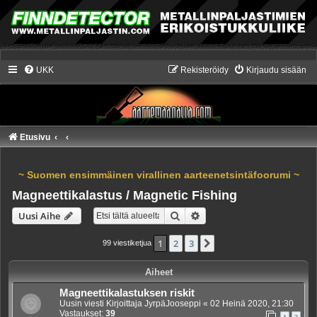
UKK
Rekisteröidy
Kirjaudu sisään
Etusivu
~ Suomen ensimmäinen virallinen aarteenetsintäfoorumi ~
Magneettikalastus / Magnetic Fishing
Etsi
Tarkennettu haku
Uusi Aihe
1
2
3
Seuraava
99 viestiketjua
Aiheet
Magneettikalastuksen riskit
Uusin viesti Kirjoittaja
JyrpäJooseppi
«
02 Heinä 2020, 21:30
Vastaukset:
39