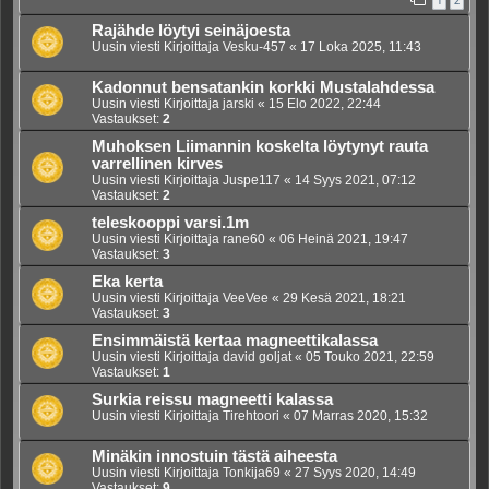
1
2
Rajähde löytyi seinäjoesta
Uusin viesti Kirjoittaja
Vesku-457
«
17 Loka 2025, 11:43
Kadonnut bensatankin korkki Mustalahdessa
Uusin viesti Kirjoittaja
jarski
«
15 Elo 2022, 22:44
Vastaukset:
2
Muhoksen Liimannin koskelta löytynyt rauta
varrellinen kirves
Uusin viesti Kirjoittaja
Juspe117
«
14 Syys 2021, 07:12
Vastaukset:
2
teleskooppi varsi.1m
Uusin viesti Kirjoittaja
rane60
«
06 Heinä 2021, 19:47
Vastaukset:
3
Eka kerta
Uusin viesti Kirjoittaja
VeeVee
«
29 Kesä 2021, 18:21
Vastaukset:
3
Ensimmäistä kertaa magneettikalassa
Uusin viesti Kirjoittaja
david goljat
«
05 Touko 2021, 22:59
Vastaukset:
1
Surkia reissu magneetti kalassa
Uusin viesti Kirjoittaja
Tirehtoori
«
07 Marras 2020, 15:32
Minäkin innostuin tästä aiheesta
Uusin viesti Kirjoittaja
Tonkija69
«
27 Syys 2020, 14:49
Vastaukset:
9