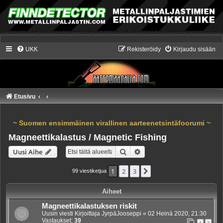
UKK
Rekisteröidy
Kirjaudu sisään
Etusivu
~ Suomen ensimmäinen virallinen aarteenetsintäfoorumi ~
Magneettikalastus / Magnetic Fishing
Etsi
Tarkennettu haku
Uusi Aihe
1
2
3
Seuraava
99 viestiketjua
Aiheet
Magneettikalastuksen riskit
Uusin viesti Kirjoittaja
JyrpäJooseppi
«
02 Heinä 2020, 21:30
Vastaukset:
39