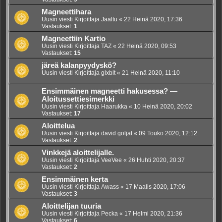
Magneettihara
Uusin viesti Kirjoittaja
Jaaltu
«
22 Heinä 2020, 17:36
Vastaukset:
1
Magneettiin Kartio
Uusin viesti Kirjoittaja
TAZ
«
22 Heinä 2020, 09:53
Vastaukset:
15
järeä kalanpyydyskö?
Uusin viesti Kirjoittaja
glxblt
«
21 Heinä 2020, 11:10
Ensimmäinen magneetti hakusessa? —
Aloitussettiesimerkki
Uusin viesti Kirjoittaja
Haarukka
«
10 Heinä 2020, 20:02
Vastaukset:
17
Aloittelua
Uusin viesti Kirjoittaja
david goljat
«
09 Touko 2020, 12:12
Vastaukset:
2
Vinkkejä aloittelijalle.
Uusin viesti Kirjoittaja
VeeVee
«
26 Huhti 2020, 20:37
Vastaukset:
2
Ensimmäinen kerta
Uusin viesti Kirjoittaja
Awass
«
17 Maalis 2020, 17:06
Vastaukset:
3
Aloittelijan tuuria
Uusin viesti Kirjoittaja
Pecka
«
17 Helmi 2020, 21:36
Vastaukset:
6