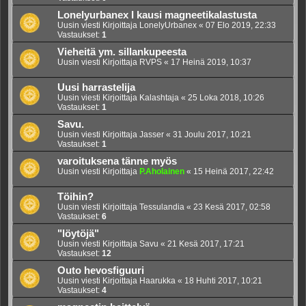
Lonelyurbanex I kausi magneetikalastusta
Uusin viesti Kirjoittaja
LonelyUrbanex
«
07 Elo 2019, 22:33
Vastaukset:
1
Vieheitä ym. sillankupeesta
Uusin viesti Kirjoittaja
RVPS
«
17 Heinä 2019, 10:37
Uusi harrastelija
Uusin viesti Kirjoittaja
Kalashtaja
«
25 Loka 2018, 10:26
Vastaukset:
1
Savu.
Uusin viesti Kirjoittaja
Jasser
«
31 Joulu 2017, 10:21
Vastaukset:
1
varoituksena tänne myös
Uusin viesti Kirjoittaja
P.Aholainen
«
15 Heinä 2017, 22:42
Töihin?
Uusin viesti Kirjoittaja
Tessulandia
«
23 Kesä 2017, 02:58
Vastaukset:
6
"löytöjä"
Uusin viesti Kirjoittaja
Savu
«
21 Kesä 2017, 17:21
Vastaukset:
12
Outo hevosfiguuri
Uusin viesti Kirjoittaja
Haarukka
«
18 Huhti 2017, 10:21
Vastaukset:
4