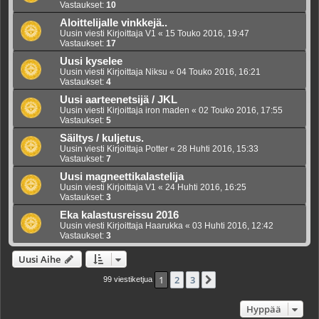
Vastaukset:
10
Aloittelijalle vinkkejä..
Uusin viesti Kirjoittaja
V1
«
15 Touko 2016, 19:47
Vastaukset:
17
Uusi kyselee
Uusin viesti Kirjoittaja
Niksu
«
04 Touko 2016, 16:21
Vastaukset:
4
Uusi aarteenetsijä / JKL
Uusin viesti Kirjoittaja
iron maden
«
02 Touko 2016, 17:55
Vastaukset:
5
Säiltys / kuljetus.
Uusin viesti Kirjoittaja
Potter
«
28 Huhti 2016, 15:33
Vastaukset:
7
Uusi magneettikalastelija
Uusin viesti Kirjoittaja
V1
«
24 Huhti 2016, 16:25
Vastaukset:
3
Eka kalastusreissu 2016
Uusin viesti Kirjoittaja
Haarukka
«
03 Huhti 2016, 12:42
Vastaukset:
3
Uusi Aihe
1
2
3
Seuraava
99 viestiketjua
Hyppää