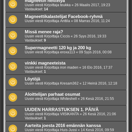
magneetin heittelyä
Uusin viesti Kirjoittaja
teukka
«
26 Maalis 2017, 19:23
Vastaukset:
14
Magneettikalastelijat Facebook-ryhmä
Uusin viesti Kirjoittaja
Anttila
«
08 Marras 2016, 11:24
Missä menee raja?
Uusin viesti Kirjoittaja
Ciccis
«
26 Syys 2016, 19:33
Vastaukset:
9
Supermagneetti 120 kg ja 200 kg
Uusin viesti Kirjoittaja
eroxa113
«
09 Syys 2016, 00:08
vinkki magneeteista
Uusin viesti Kirjoittaja
iron maden
«
16 Elo 2016, 17:37
Vastaukset:
1
Löytöjä
Uusin viesti Kirjoittaja
Kresam362
«
12 Heinä 2016, 12:18
Aloittelijan parhaat osumat
Uusin viesti Kirjoittaja
Whiteshell
«
26 Kesä 2016, 21:55
UUDEN HARRASTUKSEN 1. PÄIVÄ
Uusin viesti Kirjoittaja
VIISIKANTA
«
26 Kesä 2016, 21:06
Vastaukset:
1
Aarteita joesta 2016 emännän kanssa
Uusin viesti Kirjoittaja
Huis-Jussi
«
14 Kesä 2016, 09:59