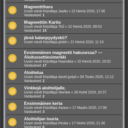
Magneettihara
Uusin viesti Kirjoittaja
Jaaltu
«
22 Heinä 2020, 17:36
Vastaukset:
1
Magneettiin Kartio
Uusin viesti Kirjoittaja
TAZ
«
22 Heinä 2020, 09:53
Vastaukset:
15
järeä kalanpyydyskö?
Uusin viesti Kirjoittaja
glxblt
«
21 Heinä 2020, 11:10
Ensimmäinen magneetti hakusessa? —
Aloitussettiesimerkki
Uusin viesti Kirjoittaja
Haarukka
«
10 Heinä 2020, 20:02
Vastaukset:
17
Aloittelua
Uusin viesti Kirjoittaja
david goljat
«
09 Touko 2020, 12:12
Vastaukset:
2
Vinkkejä aloittelijalle.
Uusin viesti Kirjoittaja
VeeVee
«
26 Huhti 2020, 20:37
Vastaukset:
2
Ensimmäinen kerta
Uusin viesti Kirjoittaja
Awass
«
17 Maalis 2020, 17:06
Vastaukset:
3
Aloittelijan tuuria
Uusin viesti Kirjoittaja
Pecka
«
17 Helmi 2020, 21:36
Vastaukset:
6