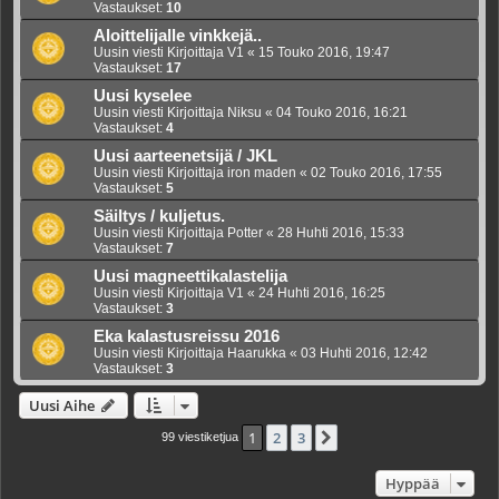
Vastaukset:
10
Aloittelijalle vinkkejä..
Uusin viesti Kirjoittaja
V1
«
15 Touko 2016, 19:47
Vastaukset:
17
Uusi kyselee
Uusin viesti Kirjoittaja
Niksu
«
04 Touko 2016, 16:21
Vastaukset:
4
Uusi aarteenetsijä / JKL
Uusin viesti Kirjoittaja
iron maden
«
02 Touko 2016, 17:55
Vastaukset:
5
Säiltys / kuljetus.
Uusin viesti Kirjoittaja
Potter
«
28 Huhti 2016, 15:33
Vastaukset:
7
Uusi magneettikalastelija
Uusin viesti Kirjoittaja
V1
«
24 Huhti 2016, 16:25
Vastaukset:
3
Eka kalastusreissu 2016
Uusin viesti Kirjoittaja
Haarukka
«
03 Huhti 2016, 12:42
Vastaukset:
3
Uusi Aihe
1
2
3
Seuraava
99 viestiketjua
Hyppää