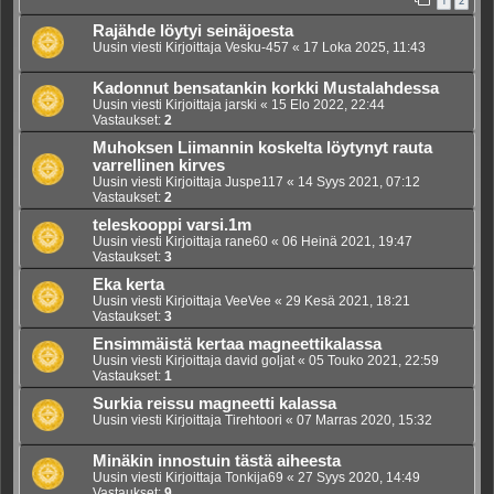
1
2
Rajähde löytyi seinäjoesta
Uusin viesti Kirjoittaja
Vesku-457
«
17 Loka 2025, 11:43
Kadonnut bensatankin korkki Mustalahdessa
Uusin viesti Kirjoittaja
jarski
«
15 Elo 2022, 22:44
Vastaukset:
2
Muhoksen Liimannin koskelta löytynyt rauta
varrellinen kirves
Uusin viesti Kirjoittaja
Juspe117
«
14 Syys 2021, 07:12
Vastaukset:
2
teleskooppi varsi.1m
Uusin viesti Kirjoittaja
rane60
«
06 Heinä 2021, 19:47
Vastaukset:
3
Eka kerta
Uusin viesti Kirjoittaja
VeeVee
«
29 Kesä 2021, 18:21
Vastaukset:
3
Ensimmäistä kertaa magneettikalassa
Uusin viesti Kirjoittaja
david goljat
«
05 Touko 2021, 22:59
Vastaukset:
1
Surkia reissu magneetti kalassa
Uusin viesti Kirjoittaja
Tirehtoori
«
07 Marras 2020, 15:32
Minäkin innostuin tästä aiheesta
Uusin viesti Kirjoittaja
Tonkija69
«
27 Syys 2020, 14:49
Vastaukset:
9