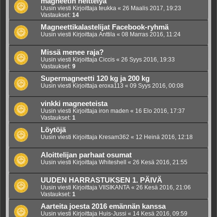
magneetin heittelyä
Uusin viesti Kirjoittaja
teukka
«
26 Maalis 2017, 19:23
Vastaukset:
14
Magneettikalastelijat Facebook-ryhmä
Uusin viesti Kirjoittaja
Anttila
«
08 Marras 2016, 11:24
Missä menee raja?
Uusin viesti Kirjoittaja
Ciccis
«
26 Syys 2016, 19:33
Vastaukset:
9
Supermagneetti 120 kg ja 200 kg
Uusin viesti Kirjoittaja
eroxa113
«
09 Syys 2016, 00:08
vinkki magneeteista
Uusin viesti Kirjoittaja
iron maden
«
16 Elo 2016, 17:37
Vastaukset:
1
Löytöjä
Uusin viesti Kirjoittaja
Kresam362
«
12 Heinä 2016, 12:18
Aloittelijan parhaat osumat
Uusin viesti Kirjoittaja
Whiteshell
«
26 Kesä 2016, 21:55
UUDEN HARRASTUKSEN 1. PÄIVÄ
Uusin viesti Kirjoittaja
VIISIKANTA
«
26 Kesä 2016, 21:06
Vastaukset:
1
Aarteita joesta 2016 emännän kanssa
Uusin viesti Kirjoittaja
Huis-Jussi
«
14 Kesä 2016, 09:59