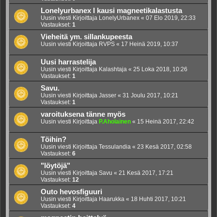
Lonelyurbanex I kausi magneetikalastusta
Uusin viesti Kirjoittaja
LonelyUrbanex
«
07 Elo 2019, 22:33
Vastaukset:
1
Vieheitä ym. sillankupeesta
Uusin viesti Kirjoittaja
RVPS
«
17 Heinä 2019, 10:37
Uusi harrastelija
Uusin viesti Kirjoittaja
Kalashtaja
«
25 Loka 2018, 10:26
Vastaukset:
1
Savu.
Uusin viesti Kirjoittaja
Jasser
«
31 Joulu 2017, 10:21
Vastaukset:
1
varoituksena tänne myös
Uusin viesti Kirjoittaja
P.Aholainen
«
15 Heinä 2017, 22:42
Töihin?
Uusin viesti Kirjoittaja
Tessulandia
«
23 Kesä 2017, 02:58
Vastaukset:
6
"löytöjä"
Uusin viesti Kirjoittaja
Savu
«
21 Kesä 2017, 17:21
Vastaukset:
12
Outo hevosfiguuri
Uusin viesti Kirjoittaja
Haarukka
«
18 Huhti 2017, 10:21
Vastaukset:
4