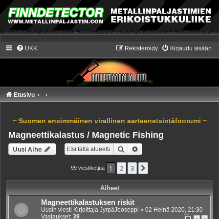
UKK
Rekisteröidy
Kirjaudu sisään
Etusivu
~ Suomen ensimmäinen virallinen aarteenetsintäfoorumi ~
Magneettikalastus / Magnetic Fishing
Etsi
Tarkennettu haku
Uusi Aihe
1
2
3
Seuraava
99 viestiketjua
Aiheet
Magneettikalastuksen riskit
Uusin viesti Kirjoittaja
JyrpäJooseppi
«
02 Heinä 2020, 21:30
Vastaukset:
39