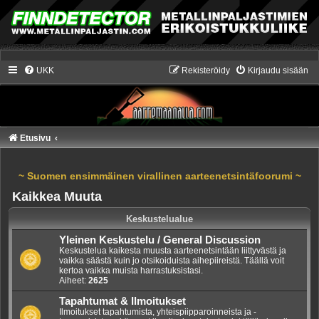
UKK
Rekisteröidy
Kirjaudu sisään
Etusivu
~ Suomen ensimmäinen virallinen aarteenetsintäfoorumi ~
Kaikkea Muuta
Keskustelualue
Yleinen Keskustelu / General Discussion
Keskustelua kaikesta muusta aarteenetsintään liittyvästä ja
vaikka säästä kuin jo otsikoiduista aihepiireistä. Täällä voit
kertoa vaikka muista harrastuksistasi.
Aiheet:
2625
Tapahtumat & Ilmoitukset
Ilmoitukset tapahtumista, yhteispiipparoinneista ja -