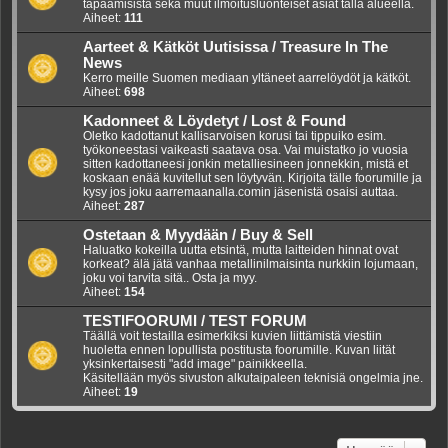
tapaamisista sekä muut ilmoitusluonteiset asiat tällä alueella.
Aiheet:
111
Aarteet & Kätköt Uutisissa / Treasure In The
News
Kerro meille Suomen mediaan yltäneet aarrelöydöt ja kätköt.
Aiheet:
698
Kadonneet & Löydetyt / Lost & Found
Oletko kadottanut kallisarvoisen korusi tai tippuiko esim.
työkoneestasi vaikeasti saatava osa. Vai muistatko jo vuosia
sitten kadottaneesi jonkin metalliesineen jonnekkin, mistä et
koskaan enää kuvitellut sen löytyvän. Kirjoita tälle foorumille ja
kysy jos joku aarremaanalla.comin jäsenistä osaisi auttaa.
Aiheet:
287
Ostetaan & Myydään / Buy & Sell
Haluatko kokeilla uutta etsintä, mutta laitteiden hinnat ovat
korkeat? älä jätä vanhaa metallinilmaisinta nurkkiin lojumaan,
joku voi tarvita sitä.. Osta ja myy.
Aiheet:
154
TESTIFOORUMI / TEST FORUM
Täällä voit testailla esimerkiksi kuvien liittämistä viestiin
huoletta ennen lopullista postitusta foorumille. Kuvan liität
yksinkertaisesti "add image" painikkeella.
Käsitellään myös sivuston alkutaipaleen teknisiä ongelmia jne.
Aiheet:
19