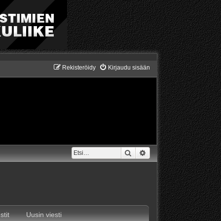
Rekisteröidy
Kirjaudu sisään
Etsi
Tarkennettu haku
stit
Uusin viesti