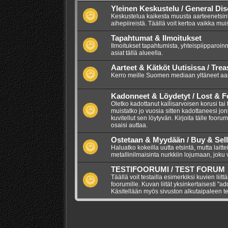
Yleinen Keskustelu / General Di
Keskustelua kaikesta muusta aarteenetsintää
aihepiireistä. Täällä voit kertoa vaikka mui
Tapahtumat & Ilmoitukset
Ilmoitukset tapahtumista, yhteispiipparoinn
asiat tällä alueella.
Aarteet & Kätköt Uutisissa / Tre
Kerro meille Suomen mediaan yltäneet aarr
Kadonneet & Löydetyt / Lost & 
Oletko kadottanut kallisarvoisen korusi tai
muistatko jo vuosia sitten kadottaneesi jo
kuvitellut sen löytyvän. Kirjoita tälle foor
osaisi auttaa.
Ostetaan & Myydään / Buy & Sell
Haluatko kokeilla uutta etsintä, mutta lait
metallinilmaisinta nurkkiin lojumaan, joku vo
TESTIFOORUMI / TEST FORUM
Täällä voit testailla esimerkiksi kuvien liitt
foorumille. Kuvan liität yksinkertaisesti "a
Käsitellään myös sivuston alkutaipaleen te