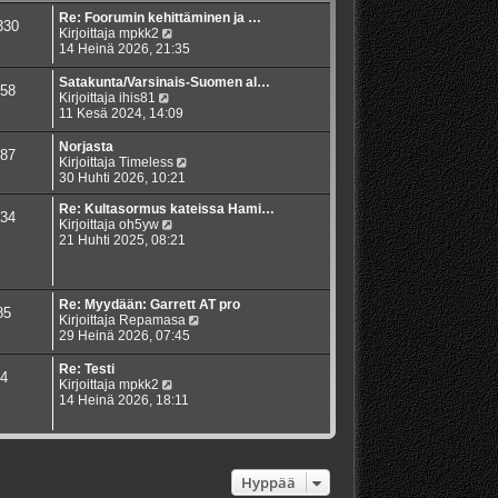
Re: Foorumin kehittäminen ja …
330
N
Kirjoittaja
mpkk2
ä
14 Heinä 2026, 21:35
y
t
Satakunta/Varsinais-Suomen al…
58
ä
N
Kirjoittaja
ihis81
u
ä
11 Kesä 2024, 14:09
u
y
s
t
Norjasta
87
i
ä
N
Kirjoittaja
Timeless
n
u
ä
30 Huhti 2026, 10:21
v
u
y
i
s
t
Re: Kultasormus kateissa Hami…
34
e
i
N
ä
Kirjoittaja
oh5yw
s
n
ä
u
21 Huhti 2025, 08:21
t
v
y
u
i
i
t
s
e
ä
i
s
u
n
Re: Myydään: Garrett AT pro
85
t
u
v
N
Kirjoittaja
Repamasa
i
s
i
ä
29 Heinä 2026, 07:45
i
e
y
n
s
t
Re: Testi
4
v
t
ä
N
Kirjoittaja
mpkk2
i
i
u
ä
14 Heinä 2026, 18:11
e
u
y
s
s
t
t
i
ä
i
n
u
v
u
Hyppää
i
s