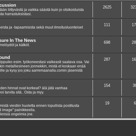
scussion
2625
32
n liittyvästä ja vaikka säästä kuin jo otsikoiduista
sta harrastuksistasi.
111
17
eista ja -tapaamisista sekä muut ilmoitusluonteiset
asure In The News
698
28
elöydöt ja kätköt.
Found
287
16
 tippuiko esim. työkoneestasi vaikeasti saatava osa. Vai
nkin metalliesineen jonnekkin, mistä et koskaan enää
umille ja kysy jos joku aarremaanalla.comin jäsenistä
154
3
teiden hinnat ovat korkeat? älä jätä vanhaa
i tarvita sitä.. Osta ja myy.
19
6
ämistä viestiin huoletta ennen lopullista postitusta
dd image" painikkeella.
knisiä ongelmia jne.