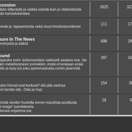
scussion
2625
32
n liittyvästä ja vaikka säästä kuin jo otsikoiduista
sta harrastuksistasi.
111
17
eista ja -tapaamisista sekä muut ilmoitusluonteiset
asure In The News
698
28
elöydöt ja kätköt.
Found
287
16
 tippuiko esim. työkoneestasi vaikeasti saatava osa. Vai
nkin metalliesineen jonnekkin, mistä et koskaan enää
umille ja kysy jos joku aarremaanalla.comin jäsenistä
154
3
teiden hinnat ovat korkeat? älä jätä vanhaa
i tarvita sitä.. Osta ja myy.
19
6
ämistä viestiin huoletta ennen lopullista postitusta
dd image" painikkeella.
knisiä ongelmia jne.