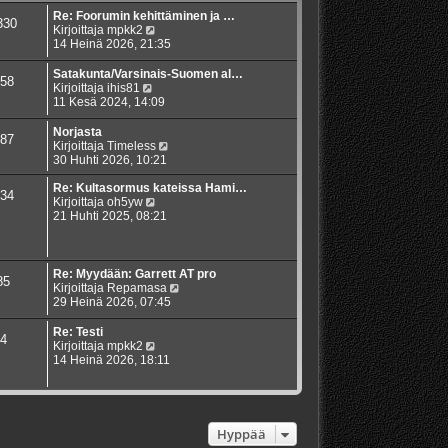
Re: Foorumin kehittäminen ja …
330
N
Kirjoittaja
mpkk2
ä
14 Heinä 2026, 21:35
y
t
Satakunta/Varsinais-Suomen al…
58
ä
N
Kirjoittaja
ihis81
u
ä
11 Kesä 2024, 14:09
u
y
s
t
Norjasta
87
i
ä
N
Kirjoittaja
Timeless
n
u
ä
30 Huhti 2026, 10:21
v
u
y
i
s
t
Re: Kultasormus kateissa Hami…
34
e
i
N
ä
Kirjoittaja
oh5yw
s
n
ä
u
21 Huhti 2025, 08:21
t
v
y
u
i
i
t
s
e
ä
i
s
u
n
Re: Myydään: Garrett AT pro
85
t
u
v
N
Kirjoittaja
Repamasa
i
s
i
ä
29 Heinä 2026, 07:45
i
e
y
n
s
t
Re: Testi
4
v
t
ä
N
Kirjoittaja
mpkk2
i
i
u
ä
14 Heinä 2026, 18:11
e
u
y
s
s
t
t
i
ä
i
n
u
v
u
Hyppää
i
s