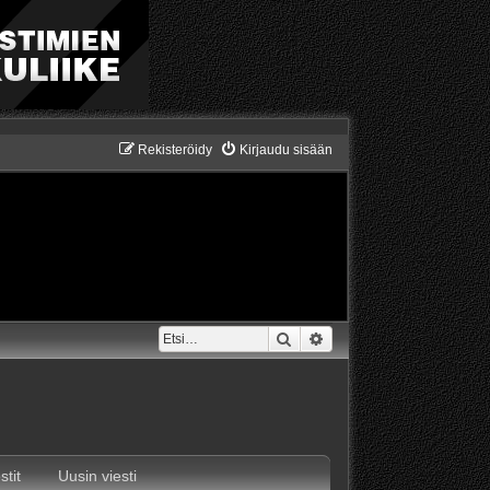
Rekisteröidy
Kirjaudu sisään
Etsi
Tarkennettu haku
stit
Uusin viesti