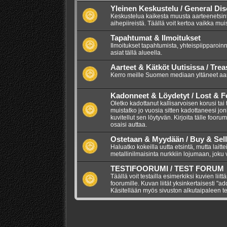
Yleinen Keskustelu / General Di
Keskustelua kaikesta muusta aarteenetsintää
aihepiireistä. Täällä voit kertoa vaikka mui
Tapahtumat & Ilmoitukset
Ilmoitukset tapahtumista, yhteispiipparoinn
asiat tällä alueella.
Aarteet & Kätköt Uutisissa / Tre
Kerro meille Suomen mediaan yltäneet aarr
Kadonneet & Löydetyt / Lost & 
Oletko kadottanut kallisarvoisen korusi tai
muistatko jo vuosia sitten kadottaneesi jo
kuvitellut sen löytyvän. Kirjoita tälle foor
osaisi auttaa.
Ostetaan & Myydään / Buy & Sell
Haluatko kokeilla uutta etsintä, mutta lait
metallinilmaisinta nurkkiin lojumaan, joku vo
TESTIFOORUMI / TEST FORUM
Täällä voit testailla esimerkiksi kuvien liitt
foorumille. Kuvan liität yksinkertaisesti "a
Käsitellään myös sivuston alkutaipaleen te