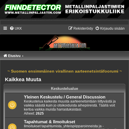
UKK
Rekisteröidy
Kirjaudu sisään
Etusivu
~ Suomen ensimmäinen virallinen aarteenetsintäfoorumi ~
Kaikkea Muuta
Keskustelualue
Yleinen Keskustelu / General Discussion
Keskustelua kaikesta muusta aarteenetsintään liittyvästä ja
vaikka säästä kuin jo otsikoiduista aihepiireistä. Täällä voit
kertoa vaikka muista harrastuksistasi.
Aiheet:
2625
Tapahtumat & Ilmoitukset
Ilmoitukset tapahtumista, yhteispiipparoinneista ja -