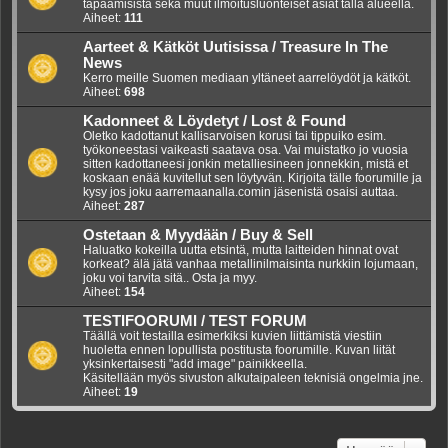
tapaamisista sekä muut ilmoitusluonteiset asiat tällä alueella.
Aiheet:
111
Aarteet & Kätköt Uutisissa / Treasure In The
News
Kerro meille Suomen mediaan yltäneet aarrelöydöt ja kätköt.
Aiheet:
698
Kadonneet & Löydetyt / Lost & Found
Oletko kadottanut kallisarvoisen korusi tai tippuiko esim.
työkoneestasi vaikeasti saatava osa. Vai muistatko jo vuosia
sitten kadottaneesi jonkin metalliesineen jonnekkin, mistä et
koskaan enää kuvitellut sen löytyvän. Kirjoita tälle foorumille ja
kysy jos joku aarremaanalla.comin jäsenistä osaisi auttaa.
Aiheet:
287
Ostetaan & Myydään / Buy & Sell
Haluatko kokeilla uutta etsintä, mutta laitteiden hinnat ovat
korkeat? älä jätä vanhaa metallinilmaisinta nurkkiin lojumaan,
joku voi tarvita sitä.. Osta ja myy.
Aiheet:
154
TESTIFOORUMI / TEST FORUM
Täällä voit testailla esimerkiksi kuvien liittämistä viestiin
huoletta ennen lopullista postitusta foorumille. Kuvan liität
yksinkertaisesti "add image" painikkeella.
Käsitellään myös sivuston alkutaipaleen teknisiä ongelmia jne.
Aiheet:
19